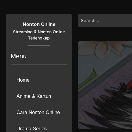
Skip
to
content
Search
Skip
for:
Nonton Online
to
Streaming & Nonton Online
content
Terlengkap
Menu
Home
Anime & Kartun
Cara Nonton Online
Drama Series