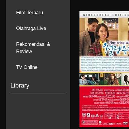
Film Terbaru
Olahraga Live
Rekomendasi &
Review
TV Online
Library