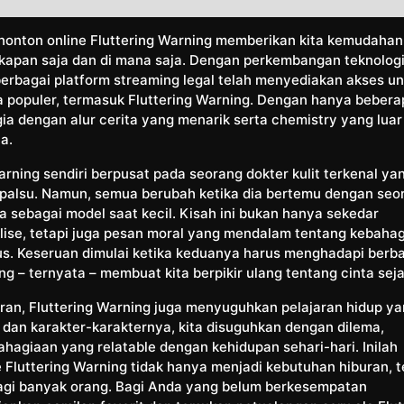
, nonton online Fluttering Warning memberikan kita kemudahan
kapan saja dan di mana saja. Dengan perkembangan teknolog
berbagai platform streaming legal telah menyediakan akses u
opuler, termasuk Fluttering Warning. Dengan hanya beberap
algia dengan alur cerita yang menarik serta chemistry yang luar
a.
Warning sendiri berpusat pada seorang dokter kulit terkenal ya
 palsu. Namun, semua berubah ketika dia bertemu dengan seo
 sebagai model saat kecil. Kisah ini bukan hanya sekedar
ise, tetapi juga pesan moral yang mendalam tentang kebaha
s. Keseruan dimulai ketika keduanya harus menghadapi berb
g – ternyata – membuat kita berpikir ulang tentang cinta seja
ran, Fluttering Warning juga menyuguhkan pelajaran hidup y
ita dan karakter-karakternya, kita disuguhkan dengan dilema,
hagiaan yang relatable dengan kehidupan sehari-hari. Inilah
 Fluttering Warning tidak hanya menjadi kebutuhan hiburan, t
bagi banyak orang. Bagi Anda yang belum berkesempatan