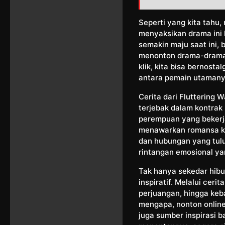
Seperti yang kita tahu
menyaksikan drama ini 
semakin maju saat ini, 
menonton drama-drama p
klik, kita bisa bernost
antara pemain utamany
Cerita dari Fluttering 
terjebak dalam kontrak
perempuan yang bekerja
menawarkan romansa kl
dan hubungan yang tulu
rintangan emosional yan
Tak hanya sekedar hibu
inspiratif. Melalui cer
perjuangan, hingga keba
mengapa, nonton online
juga sumber inspirasi 