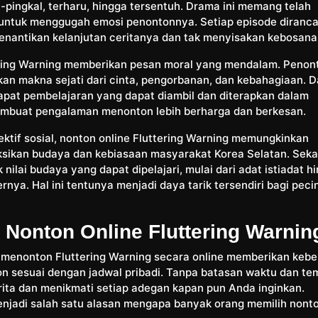
-pingkal, terharu, hingga tersentuh. Drama ini memang telah
 untuk menggugah emosi penontonnya. Setiap episode diranc
enantikan kelanjutan ceritanya dan tak menyisakan kebosana
ering Warning memberikan pesan moral yang mendalam. Penon
ikan makna sejati dari cinta, pengorbanan, dan kebahagiaan. 
apat pembelajaran yang dapat diambil dan diterapkan dalam
membuat pengalaman menonton lebih berharga dan berkesan.
pektif sosial, nonton online Fluttering Warning memungkinkan
sikan budaya dan kebiasaan masyarakat Korea Selatan. Seka
 nilai budaya yang dapat dipelajari, mulai dari adat istiadat h
rnya. Hal ini tentunya menjadi daya tarik tersendiri bagi peci
 Nonton Online Fluttering Warnin
, menonton Fluttering Warning secara online memberikan keb
on sesuai dengan jadwal pribadi. Tanpa batasan waktu dan te
rita dan menikmati setiap adegan kapan pun Anda inginkan.
 menjadi salah satu alasan mengapa banyak orang memilih nont