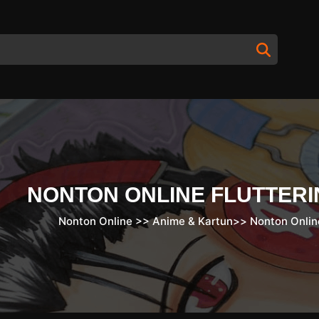
NONTON ONLINE FLUTTER
Nonton Online
>>
Anime & Kartun
>>
Nonton Onlin