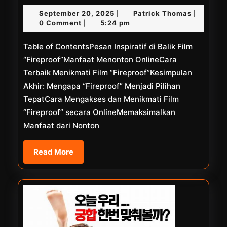
Inuyasha
September
Patrick
September 20, 2025
Patrick Thomas
|
|
Sub
20,
Thomas
0 Comment
5:24 pm
|
Indo
2025
Table of ContentsPesan Inspiratif di Balik Film
Online
“Fireproof”Manfaat Menonton OnlineCara
Terbaik Menikmati Film “Fireproof”Kesimpulan
Akhir: Mengapa “Fireproof” Menjadi Pilihan
TepatCara Mengakses dan Menikmati Film
“Fireproof” secara OnlineMemaksimalkan
Manfaat dari Nonton
Read
Read More
More