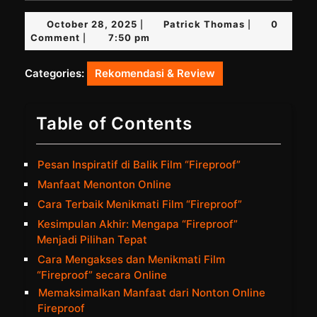
October
Patrick
October 28, 2025
Patrick Thomas
0
|
|
28,
Thomas
Comment
7:50 pm
|
2025
Categories:
Rekomendasi & Review
Table of Contents
Pesan Inspiratif di Balik Film “Fireproof”
Manfaat Menonton Online
Cara Terbaik Menikmati Film “Fireproof”
Kesimpulan Akhir: Mengapa “Fireproof”
Menjadi Pilihan Tepat
Cara Mengakses dan Menikmati Film
“Fireproof” secara Online
Memaksimalkan Manfaat dari Nonton Online
Fireproof