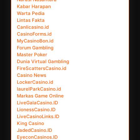
Kabar Harapan
Warta Pedia
Lintas Fakta
Canlicasino.id
CasinoForms.id
MyCasinoBon.id
Forum Gambling
Master Poker
Dunia Virtual Gambling
FireScattersCasino.id
Casino News
LockerCasino.id
laurelParkCasino.id
Markas Game Online
LiveGalaCasino.ID
LionessCasino.ID
LiveCasinoLinks.ID
King Casino
JadedCasino.ID
EyeconCasinos.ID