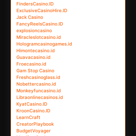
FindersCasino.ID
ExclusiveCasinoHire.ID
Jack Casino
FancyReelsCasino.ID
explosioncasino
Miracleslotcasino.id
Hologramcasinogames.id
Himontecasino.id
Guavacasino.id
Froecasino.id
Gam Stop Casino
Freshcasinoglass.id
Nobettercasino.id
Monkeyfuncasino.id
Libraonlinecasinos.id
KyatCasino.ID
KroonCasino.ID
LearnCraft
CreatorPlaybook
BudgetVoyager