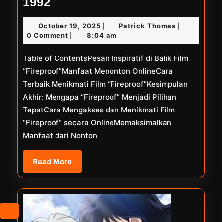
Nonton
1992
Online
October
Patrick
October 19, 2025
Patrick Thomas
|
|
The
19,
Thomas
0 Comment
8:04 am
|
Lover
2025
Table of ContentsPesan Inspiratif di Balik Film
1992
“Fireproof”Manfaat Menonton OnlineCara
Terbaik Menikmati Film “Fireproof”Kesimpulan
Akhir: Mengapa “Fireproof” Menjadi Pilihan
TepatCara Mengakses dan Menikmati Film
“Fireproof” secara OnlineMemaksimalkan
Manfaat dari Nonton
Read
Read More
More