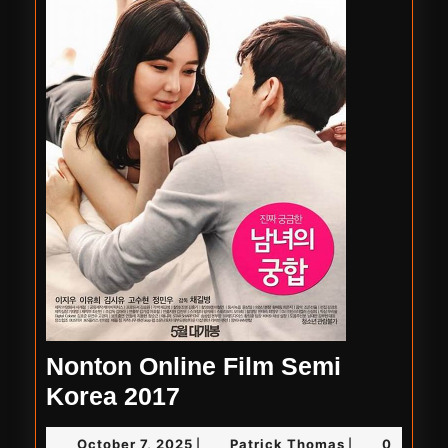
Nonton Online Film Semi
Nonton
Korea 2017
Online
October
Patrick
October 7, 2025
Patrick Thomas
0
|
|