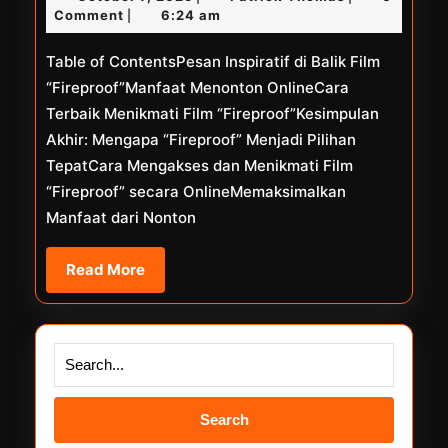
Film
7,
Thomas
Comment
6:24 am
|
Semi
2025
Table of ContentsPesan Inspiratif di Balik Film
Korea
“Fireproof”Manfaat Menonton OnlineCara
2017
Terbaik Menikmati Film “Fireproof”Kesimpulan
Akhir: Mengapa “Fireproof” Menjadi Pilihan
TepatCara Mengakses dan Menikmati Film
“Fireproof” secara OnlineMemaksimalkan
Manfaat dari Nonton
Read
Read More
More
Search
for: