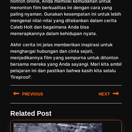
nonton online, Anda memiliki kemudahan untuk
menonton film berkualitas ini dengan cara yang
paling nyaman. Gunakan kesempatan ini untuk lebih
mengenal nilai-nilai yang ditekankan dalam cerita
Caleb Holt dan bagaimana Anda bisa
menerapkannya dalam kehidupan nyata.
Akhir cerita ini jelas memberikan inspirasi untuk
menghargai hubungan dan cinta sejati,
menjadikannya film yang sempurna untuk ditonton
bersama mereka yang Anda sayangi. Mari kita ambil
pelajaran ini dan pastikan bahwa kasih kita selalu
‘fireproof’.
Post
PREVIOUS
NEXT
navigation
Previous
Next
Related Post
post:
post: