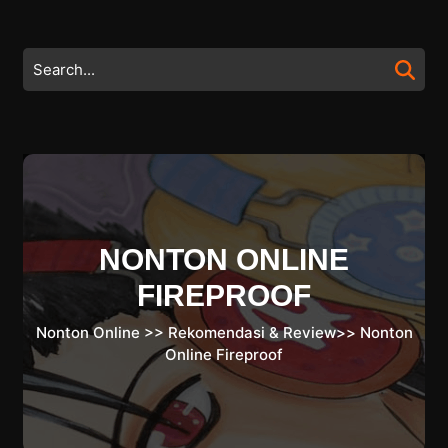
Skip
to
content
Search
Skip
for:
to
content
NONTON ONLINE
FIREPROOF
Nonton Online
>>
Rekomendasi & Review
>>
Nonton
Online Fireproof