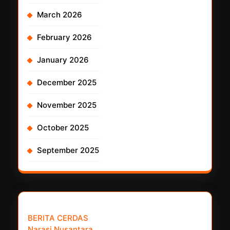
March 2026
February 2026
January 2026
December 2025
November 2025
October 2025
September 2025
𝗣𝗮𝗿𝘁𝗻𝗲𝗿 𝗡𝗲𝘄𝘀 𝗡𝗲𝘁𝘄𝗼𝗿𝗸 :
BERITA CERDAS
Narasi Nusantara