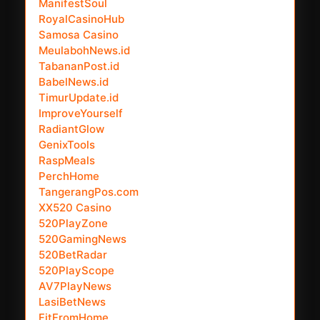
ManifestSoul
RoyalCasinoHub
Samosa Casino
MeulabohNews.id
TabananPost.id
BabelNews.id
TimurUpdate.id
ImproveYourself
RadiantGlow
GenixTools
RaspMeals
PerchHome
TangerangPos.com
XX520 Casino
520PlayZone
520GamingNews
520BetRadar
520PlayScope
AV7PlayNews
LasiBetNews
FitFromHome