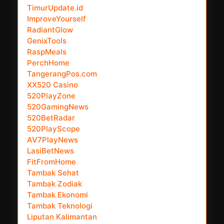
TimurUpdate.id
ImproveYourself
RadiantGlow
GenixTools
RaspMeals
PerchHome
TangerangPos.com
XX520 Casino
520PlayZone
520GamingNews
520BetRadar
520PlayScope
AV7PlayNews
LasiBetNews
FitFromHome
Tambak Sehat
Tambak Zodiak
Tambak Ekonomi
Tambak Teknologi
Liputan Kalimantan