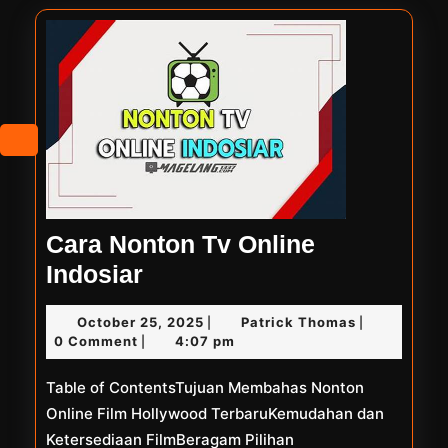
Cara Nonton Tv Online
Cara
Indosiar
Nonton
October
Patrick
October 25, 2025
Patrick Thomas
|
|
Tv
25,
Thomas
0 Comment
4:07 pm
|
Online
2025
Table of ContentsTujuan Membahas Nonton
Indosiar
Online Film Hollywood TerbaruKemudahan dan
Ketersediaan FilmBeragam Pilihan