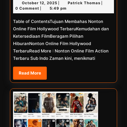
October
Patrick
October 12, 2025
Patrick Thomas
|
|
Drama
12,
Thomas
0 Comment
5:49 pm
|
Korea
2025
Table of ContentsTujuan Membahas Nonton
Terbaru
Online Film Hollywood TerbaruKemudahan dan
Ketersediaan FilmBeragam Pilihan
HiburanNonton Online Film Hollywood
TerbaruRead More : Nonton Online Film Action
Terbaru Sub Indo Zaman kini, menikmati
Read
Read More
More