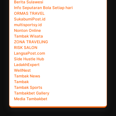
Berita Sulawesi
Info Seputaran Bola Setiap hari
ORMAS TRAVEL
SukabumiPost.id
multisportsy.id
Nonton Online
Tambak Wisata
ZONA TRAVELING
RISK SALON
LangsaPost.com
Side Hustle Hub
LadakhExpert
WellNest
Tambak News
Tambak
Tambak Sports
Tambakbet Gallery
Media Tambakbet