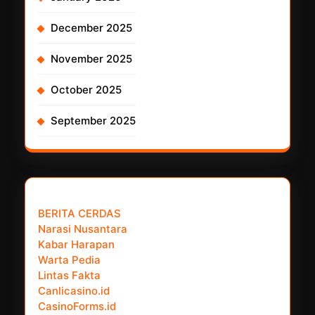
December 2025
November 2025
October 2025
September 2025
𝗣𝗮𝗿𝘁𝗻𝗲𝗿 𝗡𝗲𝘄𝘀 𝗡𝗲𝘁𝘄𝗼𝗿𝗸 :
BERITA CERDAS
Narasi Nusantara
Kabar Harapan
Warta Pedia
Lintas Fakta
Canlicasino.id
CasinoForms.id