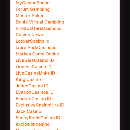
MyCasinoBon.id
Forum Gambling
Master Poker
Dunia Virtual Gambling
FireScattersCasino.id
Casino News
LockerCasino.id
laurelParkCasino.id
Markas Game Online
LiveGalaCasino.ID
LionessCasino.ID
LiveCasinoLinks.ID
King Casino
JadedCasino.ID
EyeconCasinos.ID
FindersCasino.ID
ExclusiveCasinoHire.ID
Jack Casino
FancyReelsCasino.ID
explosioncasino