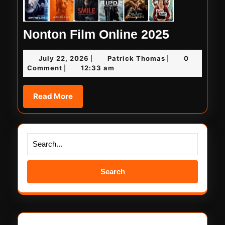
Nonton
Nonton Film Online 2025
Film
July
Patrick
July 22, 2026
Patrick Thomas
0
|
|
Online
22,
Thomas
Comment
12:33 am
|
2025
2026
Read
Read More
More
Search
for: