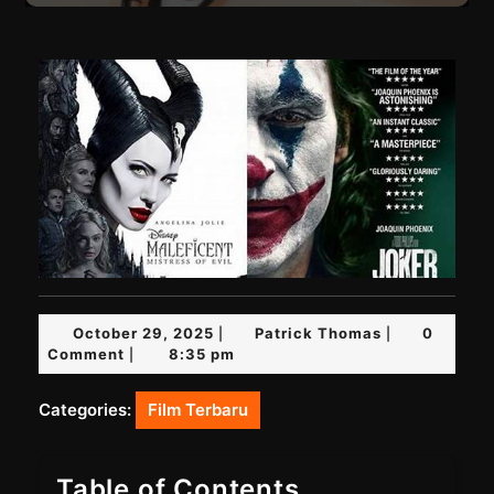
October
Patrick
October 29, 2025
Patrick Thomas
0
|
|
29,
Thomas
Comment
8:35 pm
|
2025
Categories:
Film Terbaru
Table of Contents