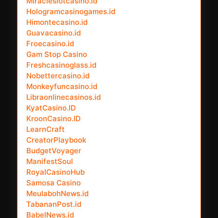
Miracleslotcasino.id
Hologramcasinogames.id
Himontecasino.id
Guavacasino.id
Froecasino.id
Gam Stop Casino
Freshcasinoglass.id
Nobettercasino.id
Monkeyfuncasino.id
Libraonlinecasinos.id
KyatCasino.ID
KroonCasino.ID
LearnCraft
CreatorPlaybook
BudgetVoyager
ManifestSoul
RoyalCasinoHub
Samosa Casino
MeulabohNews.id
TabananPost.id
BabelNews.id