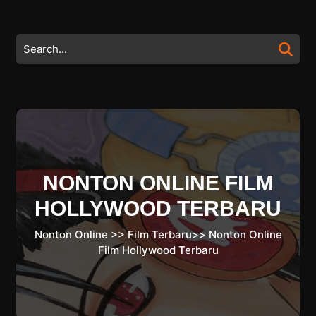
Skip
to
content
Search
Skip
for:
to
content
NONTON ONLINE FILM
HOLLYWOOD TERBARU
Nonton Online
>>
Film Terbaru
>>
Nonton Online
Film Hollywood Terbaru