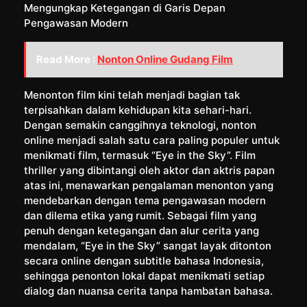
Mengungkap Ketegangan di Garis Depan
Pengawasan Modern
Read More :
Nonton Online Gudang Film
Menonton film kini telah menjadi bagian tak
terpisahkan dalam kehidupan kita sehari-hari.
Dengan semakin canggihnya teknologi, nonton
online menjadi salah satu cara paling populer untuk
menikmati film, termasuk “Eye in the Sky”. Film
thriller yang dibintangi oleh aktor dan aktris papan
atas ini, menawarkan pengalaman menonton yang
mendebarkan dengan tema pengawasan modern
dan dilema etika yang rumit. Sebagai film yang
penuh dengan ketegangan dan alur cerita yang
mendalam, “Eye in the Sky” sangat layak ditonton
secara online dengan subtitle bahasa Indonesia,
sehingga penonton lokal dapat menikmati setiap
dialog dan nuansa cerita tanpa hambatan bahasa.