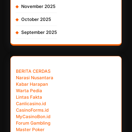
November 2025
October 2025
September 2025
𝗣𝗮𝗿𝘁𝗻𝗲𝗿 𝗡𝗲𝘄𝘀 𝗡𝗲𝘁𝘄𝗼𝗿𝗸 :
BERITA CERDAS
Narasi Nusantara
Kabar Harapan
Warta Pedia
Lintas Fakta
Canlicasino.id
CasinoForms.id
MyCasinoBon.id
Forum Gambling
Master Poker