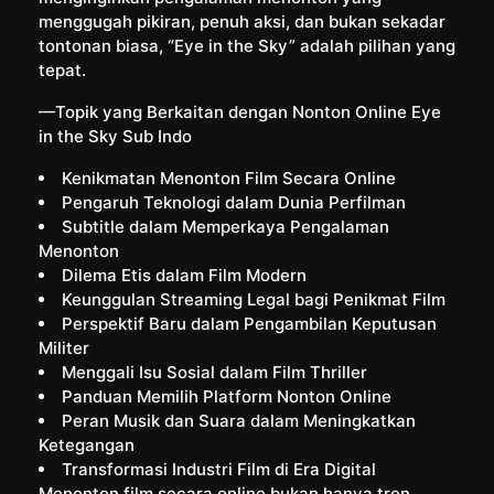
menggugah pikiran, penuh aksi, dan bukan sekadar
tontonan biasa, “Eye in the Sky” adalah pilihan yang
tepat.
—Topik yang Berkaitan dengan Nonton Online Eye
in the Sky Sub Indo
Kenikmatan Menonton Film Secara Online
Pengaruh Teknologi dalam Dunia Perfilman
Subtitle dalam Memperkaya Pengalaman
Menonton
Dilema Etis dalam Film Modern
Keunggulan Streaming Legal bagi Penikmat Film
Perspektif Baru dalam Pengambilan Keputusan
Militer
Menggali Isu Sosial dalam Film Thriller
Panduan Memilih Platform Nonton Online
Peran Musik dan Suara dalam Meningkatkan
Ketegangan
Transformasi Industri Film di Era Digital
Menonton film secara online bukan hanya tren,