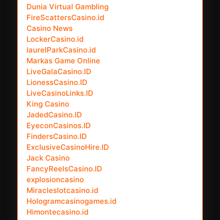
Dunia Virtual Gambling
FireScattersCasino.id
Casino News
LockerCasino.id
laurelParkCasino.id
Markas Game Online
LiveGalaCasino.ID
LionessCasino.ID
LiveCasinoLinks.ID
King Casino
JadedCasino.ID
EyeconCasinos.ID
FindersCasino.ID
ExclusiveCasinoHire.ID
Jack Casino
FancyReelsCasino.ID
explosioncasino
Miracleslotcasino.id
Hologramcasinogames.id
Himontecasino.id