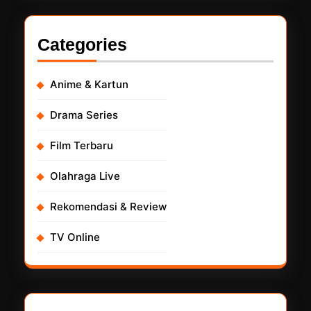
Categories
Anime & Kartun
Drama Series
Film Terbaru
Olahraga Live
Rekomendasi & Review
TV Online