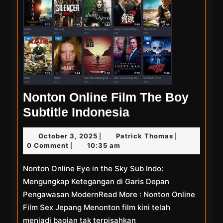
Nonton Online Film The Boy
Nonton
Subtitle Indonesia
Online
October
Patrick
October 3, 2025
Patrick Thomas
|
|
Film
3,
Thomas
0 Comment
10:35 am
|
The
2025
Nonton Online Eye in the Sky Sub Indo:
Boy
Mengungkap Ketegangan di Garis Depan
Subtitle
Pengawasan ModernRead More : Nonton Online
Indonesia
Film Sex Jepang Menonton film kini telah
menjadi bagian tak terpisahkan