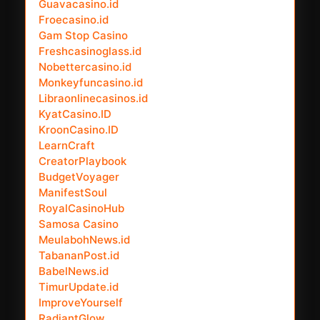
Guavacasino.id
Froecasino.id
Gam Stop Casino
Freshcasinoglass.id
Nobettercasino.id
Monkeyfuncasino.id
Libraonlinecasinos.id
KyatCasino.ID
KroonCasino.ID
LearnCraft
CreatorPlaybook
BudgetVoyager
ManifestSoul
RoyalCasinoHub
Samosa Casino
MeulabohNews.id
TabananPost.id
BabelNews.id
TimurUpdate.id
ImproveYourself
RadiantGlow