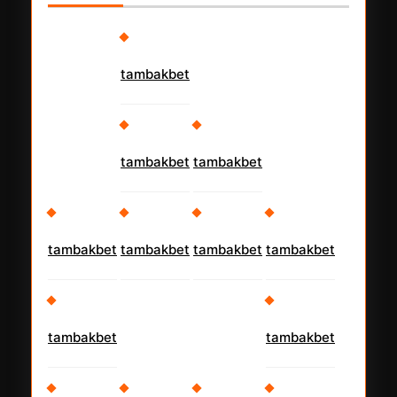
tambakbet
tambakbet
tambakbet
tambakbet
tambakbet
tambakbet
tambakbet
tambakbet
tambakbet