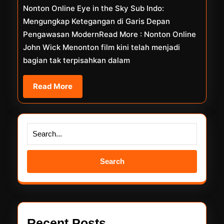
Nonton Online Eye in the Sky Sub Indo:
Mengungkap Ketegangan di Garis Depan
Pengawasan ModernRead More : Nonton Online
John Wick Menonton film kini telah menjadi
bagian tak terpisahkan dalam
Read
Read More
More
Search
for:
Recent Posts