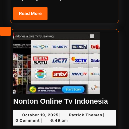
Read
Read More
More
Nonto
Nonton Online Tv Indonesia
Onlin
October
Patrick
October 19, 2025
Patrick Thomas
|
|
Tv
19,
Thomas
0 Comment
6:49 am
|
Indon
2025