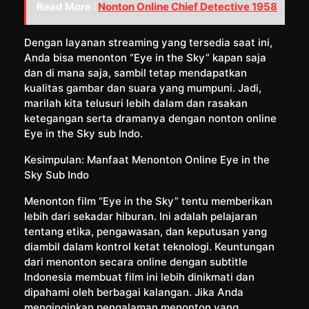
Read More :
Nonton Online Chief Detective 1958
Dengan layanan streaming yang tersedia saat ini,
Anda bisa menonton “Eye in the Sky” kapan saja
dan di mana saja, sambil tetap mendapatkan
kualitas gambar dan suara yang mumpuni. Jadi,
marilah kita telusuri lebih dalam dan rasakan
ketegangan serta dramanya dengan nonton online
Eye in the Sky sub Indo.
Kesimpulan: Manfaat Menonton Online Eye in the
Sky Sub Indo
Menonton film “Eye in the Sky” tentu memberikan
lebih dari sekadar hiburan. Ini adalah pelajaran
tentang etika, pengawasan, dan keputusan yang
diambil dalam kontrol ketat teknologi. Keuntungan
dari menonton secara online dengan subtitle
Indonesia membuat film ini lebih dinikmati dan
dipahami oleh berbagai kalangan. Jika Anda
menginginkan pengalaman menonton yang