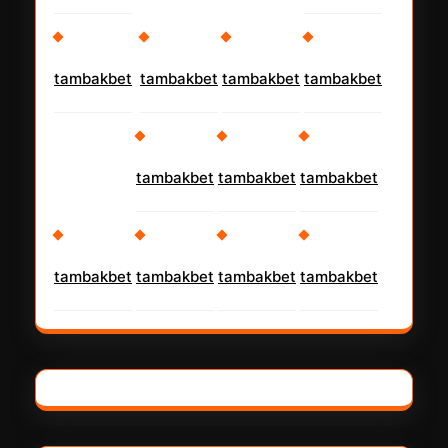
tambakbet
tambakbet
tambakbet
tambakbet
tambakbet
tambakbet
tambakbet
tambakbet
tambakbet
tambakbet
tambakbet