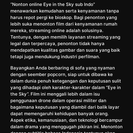
“Nonton online Eye in the Sky sub Indo”
menawarkan kemudahan serta kenyamanan tanpa
harus repot pergi ke bioskop. Bagi penonton yang
lebih suka menonton film dari kenyamanan rumah
mereka, streaming online adalah solusinya.
Tentunya, dengan memilih layanan streaming yang
legal dan terpercaya, penonton tidak hanya
mendapatkan kualitas gambar dan suara yang baik
tetapi juga mendukung industri perfilman.
Bayangkan Anda berbaring di sofa yang nyaman
dengan seember popcorn, siap untuk dibawa ke
dalam dunia penuh ketegangan dan keputusan sulit
yang dihadapi oleh karakter-karakter dalam “Eye in
the Sky”. Film ini menggali lebih dalam isu
penggunaan drone dalam operasi militer dan
bagaimana keputusan yang diambil dari balik layar
dapat memengaruhi kehidupan banyak orang.
Aspek etika, kemanusiaan, dan teknologi bercampur
dalam drama yang menggugah pikiran ini. Menonton