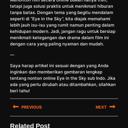
tetapi juga solusi praktis untuk menikmati hiburan
tanpa batas. Dengan tema yang begitu mendalam
seperti di “Eye in the Sky”, kita diajak memahami
lebih jauh isu-isu yang rumit namun penting dalam
kehidupan modern. Jadi, jangan ragu untuk bersiap
menikmati ketegangan dan drama dalam film ini
dengan cara yang paling nyaman dan mudah.
—
Saya harap artikel ini sesuai dengan yang Anda
inginkan dan memberikan gambaran lengkap
tentang nonton online Eye in the Sky sub Indo. Jika
ada yang perlu dirubah atau ditambahkan, silahkan
beri tahu!
Post
PREVIOUS
NEXT
navigation
Previous
Next
Related Post
post:
post: