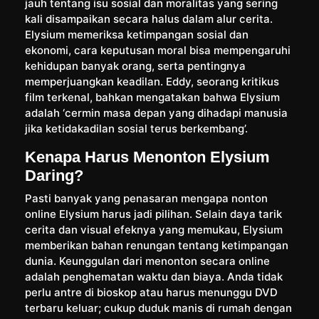
jauh tentang isu sosial dan moralitas yang sering
kali disampaikan secara halus dalam alur cerita.
Elysium memeriksa ketimpangan sosial dan
ekonomi, cara keputusan moral bisa mempengaruhi
kehidupan banyak orang, serta pentingnya
memperjuangkan keadilan. Eddy, seorang kritikus
film terkenal, bahkan mengatakan bahwa Elysium
adalah ‘cermin masa depan yang dihadapi manusia
jika ketidakadilan sosial terus berkembang’.
Kenapa Harus Menonton Elysium
Daring?
Pasti banyak yang penasaran mengapa nonton
online Elysium harus jadi pilihan. Selain daya tarik
cerita dan visual efeknya yang memukau, Elysium
memberikan bahan renungan tentang ketimpangan
dunia. Keunggulan dari menonton secara online
adalah penghematan waktu dan biaya. Anda tidak
perlu antre di bioskop atau harus menunggu DVD
terbaru keluar; cukup duduk manis di rumah dengan