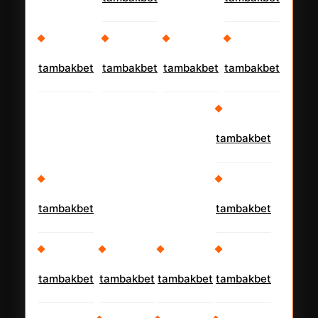
tambakbet
tambakbet
tambakbet
tambakbet
tambakbet
tambakbet
tambakbet
tambakbet
tambakbet
tambakbet
tambakbet