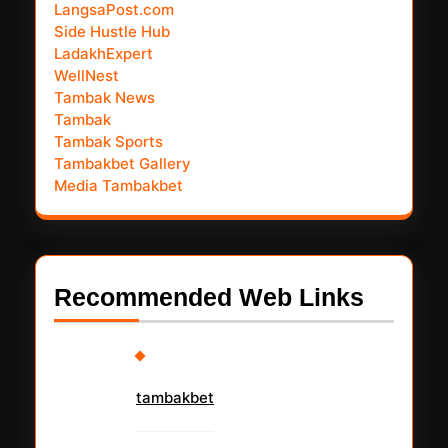
LangsaPost.com
Side Hustle Hub
LadakhExpert
WellNest
Tambak News
Tambak
Tambak Sports
Tambakbet Gallery
Media Tambakbet
Recommended Web Links
tambakbet