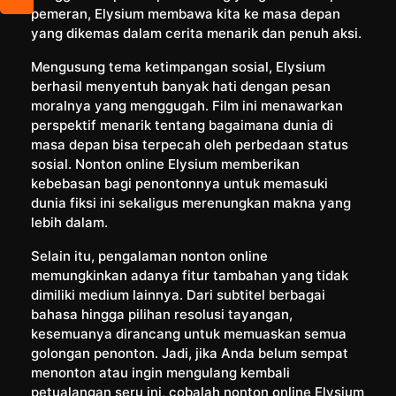
pemeran, Elysium membawa kita ke masa depan
yang dikemas dalam cerita menarik dan penuh aksi.
Mengusung tema ketimpangan sosial, Elysium
berhasil menyentuh banyak hati dengan pesan
moralnya yang menggugah. Film ini menawarkan
perspektif menarik tentang bagaimana dunia di
masa depan bisa terpecah oleh perbedaan status
sosial. Nonton online Elysium memberikan
kebebasan bagi penontonnya untuk memasuki
dunia fiksi ini sekaligus merenungkan makna yang
lebih dalam.
Selain itu, pengalaman nonton online
memungkinkan adanya fitur tambahan yang tidak
dimiliki medium lainnya. Dari subtitel berbagai
bahasa hingga pilihan resolusi tayangan,
kesemuanya dirancang untuk memuaskan semua
golongan penonton. Jadi, jika Anda belum sempat
menonton atau ingin mengulang kembali
petualangan seru ini, cobalah nonton online Elysium