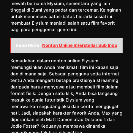
mewah bernama Elysium, sementara yang lain
tinggal di Bumi yang padat dan tercemar. Keinginan
untuk menembus batas-batas hierarki sosial ini
membuat Elysium menjadi salah satu film favorit
bagi para penggemar genre ini.
Read More :
Nonton Online Interstellar Sub Indo
Kemudahan dalam nonton online Elysium
memungkinkan Anda menikmati film ini kapan saja
dan di mana saja. Sebagai pengguna setia internet,
tentu Anda mengerti betapa praktisnya streaming
daripada harus menyewa atau membeli film dalam
format fisik. Dengan satu klik, Anda bisa langsung
masuk ke dunia futuristik Elysium yang
menawarkan segudang aksi dan cerita menggugah
hati. Jadi, siapakah karakter favorit Anda, Max yang
diperankan oleh Matt Damon atau Delacourt dari
Jodie Foster? Keduanya membawa dinamika
menarik yang tak bisa dilewatkan.