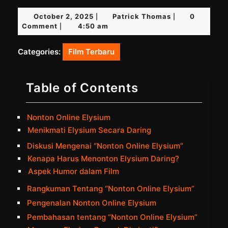
October
Patrick
October 2, 2025
Patrick Thomas
0
|
|
2,
Thomas
Comment
4:50 am
|
2025
Categories:
Film Terbaru
Table of Contents
Nonton Online Elysium
Menikmati Elysium Secara Daring
Diskusi Mengenai “Nonton Online Elysium”
Kenapa Harus Menonton Elysium Daring?
Aspek Humor dalam Film
Rangkuman Tentang “Nonton Online Elysium”
Pengenalan Nonton Online Elysium
Pembahasan tentang “Nonton Online Elysium”