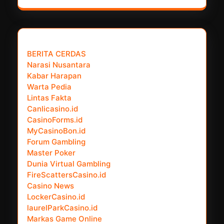
𝗣𝗮𝗿𝘁𝗻𝗲𝗿 𝗡𝗲𝘄𝘀 𝗡𝗲𝘁𝘄𝗼𝗿𝗸 :
BERITA CERDAS
Narasi Nusantara
Kabar Harapan
Warta Pedia
Lintas Fakta
Canlicasino.id
CasinoForms.id
MyCasinoBon.id
Forum Gambling
Master Poker
Dunia Virtual Gambling
FireScattersCasino.id
Casino News
LockerCasino.id
laurelParkCasino.id
Markas Game Online