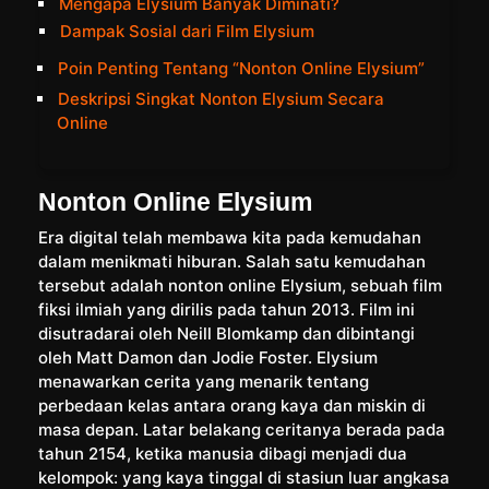
Mengapa Elysium Banyak Diminati?
Dampak Sosial dari Film Elysium
Poin Penting Tentang “Nonton Online Elysium”
Deskripsi Singkat Nonton Elysium Secara
Online
Nonton Online Elysium
Era digital telah membawa kita pada kemudahan
dalam menikmati hiburan. Salah satu kemudahan
tersebut adalah nonton online Elysium, sebuah film
fiksi ilmiah yang dirilis pada tahun 2013. Film ini
disutradarai oleh Neill Blomkamp dan dibintangi
oleh Matt Damon dan Jodie Foster. Elysium
menawarkan cerita yang menarik tentang
perbedaan kelas antara orang kaya dan miskin di
masa depan. Latar belakang ceritanya berada pada
tahun 2154, ketika manusia dibagi menjadi dua
kelompok: yang kaya tinggal di stasiun luar angkasa