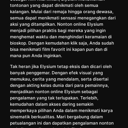
tontonan yang dapat dinikmati oleh semua
kalangan. Mulai dari remaja hingga orang dewasa,
semua dapat menikmati sensasi menegangkan dari
aksi yang ditampilkan. Nonton online Elysium
menjadi pilihan praktis bagi mereka yang ingin
menghemat waktu dan menghindari keramaian di
bioskop. Dengan kemudahan klik saja, Anda sudah
bisa menikmati film favorit ini kapan pun dan di
mana pun Anda inginkan.
Tak heran jika Elysium tetap eksis dan dicari oleh
banyak penggemar. Dengan efek visual yang
memukau, cerita yang mendalam, serta disertai
dengan akting kelas dunia dari para pemainnya,
menjadikan nonton online Elysium sebagai
pengalaman yang tak terlupakan. Terlebih,
kemudahan dalam akses daring semakin
memperkaya pilihan Anda dalam menikmati karya
sinematik berkualitas. Mari bergabung dalam
petualangan ini dan dapatkan pengalaman nonton