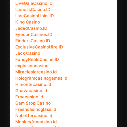
LiveGalaCasino.ID
LionessCasino.ID
LiveCasinoLinks.ID
King Casino
JadedCasino.ID
EyeconCasinos.ID
FindersCasino.ID
ExclusiveCasinoHire.ID
Jack Casino
FancyReelsCasino.ID
explosioncasino
Miracleslotcasino.id
Hologramcasinogames.id
Himontecasino.id
Guavacasino.id
Froecasino.id
Gam Stop Casino
Freshcasinoglass.id
Nobettercasino.id
Monkeyfuncasino.id