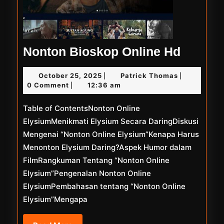
Nonton
Nonton Bioskop Online Hd
Biosko
October
Patrick
October 25, 2025
Patrick Thomas
|
|
Online
25,
Thomas
0 Comment
12:36 am
|
Hd
2025
Table of ContentsNonton Online
ElysiumMenikmati Elysium Secara DaringDiskusi
Mengenai “Nonton Online Elysium”Kenapa Harus
Menonton Elysium Daring?Aspek Humor dalam
FilmRangkuman Tentang “Nonton Online
Elysium”Pengenalan Nonton Online
ElysiumPembahasan tentang “Nonton Online
Elysium”Mengapa