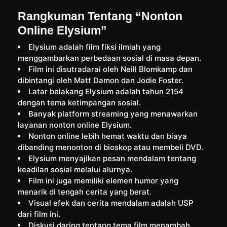
Rangkuman Tentang “Nonton
Online Elysium”
Elysium adalah film fiksi ilmiah yang
menggambarkan perbedaan sosial di masa depan.
Film ini disutradarai oleh Neill Blomkamp dan
dibintangi oleh Matt Damon dan Jodie Foster.
Latar belakang Elysium adalah tahun 2154
dengan tema ketimpangan sosial.
Banyak platform streaming yang menawarkan
layanan nonton online Elysium.
Nonton online lebih hemat waktu dan biaya
dibanding menonton di bioskop atau membeli DVD.
Elysium menyajikan pesan mendalam tentang
keadilan sosial melalui alurnya.
Film ini juga memiliki elemen humor yang
menarik di tengah cerita yang berat.
Visual efek dan cerita mendalam adalah USP
dari film ini.
Diskusi daring tentang tema film menambah