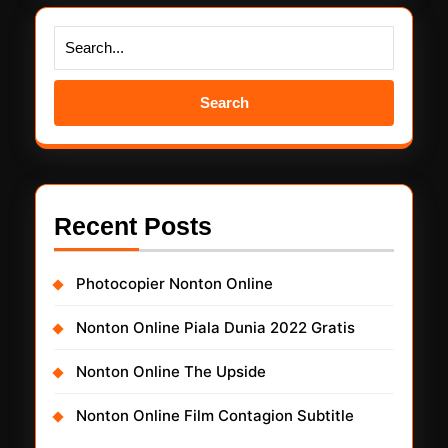
Search
for:
Recent Posts
Photocopier Nonton Online
Nonton Online Piala Dunia 2022 Gratis
Nonton Online The Upside
Nonton Online Film Contagion Subtitle