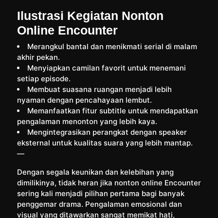
Ilustrasi Kegiatan Nonton
Online Encounter
Merangkul bantal dan menikmati serial di malam
akhir pekan.
Menyiapkan camilan favorit untuk menemani
setiap episode.
Membuat suasana ruangan menjadi lebih
nyaman dengan pencahayaan lembut.
Memanfaatkan fitur subtitle untuk mendapatkan
pengalaman menonton yang lebih kaya.
Mengintegrasikan perangkat dengan speaker
eksternal untuk kualitas suara yang lebih mantap.
—
Dengan segala keunikan dan kelebihan yang
dimilikinya, tidak heran jika nonton online Encounter
sering kali menjadi pilihan pertama bagi banyak
penggemar drama. Pengalaman emosional dan
visual yang ditawarkan sangat memikat hati,