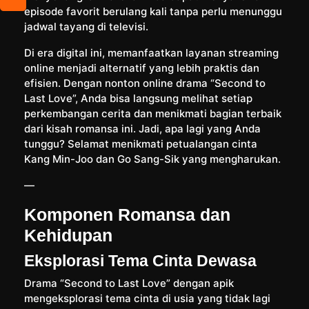
episode favorit berulang kali tanpa perlu menunggu
jadwal tayang di televisi.
Di era digital ini, memanfaatkan layanan streaming
online menjadi alternatif yang lebih praktis dan
efisien. Dengan nonton online drama “Second to
Last Love”, Anda bisa langsung melihat setiap
perkembangan cerita dan menikmati bagian terbaik
dari kisah romansa ini. Jadi, apa lagi yang Anda
tunggu? Selamat menikmati petualangan cinta
Kang Min-Joo dan Go Sang-Sik yang mengharukan.
—
Komponen Romansa dan
Kehidupan
Eksplorasi Tema Cinta Dewasa
Drama “Second to Last Love” dengan apik
mengeksplorasi tema cinta di usia yang tidak lagi