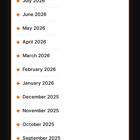
July 2026
June 2026
May 2026
April 2026
March 2026
February 2026
January 2026
December 2025
November 2025
October 2025
September 2025