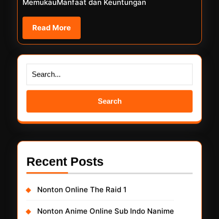
MemukauManfaat dan Keuntungan
Read
Read More
More
Search
for:
Recent Posts
Nonton Online The Raid 1
Nonton Anime Online Sub Indo Nanime