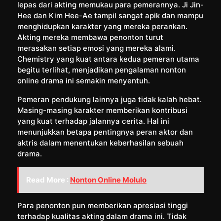
lepas dari akting memukau para pemerannya. Ji Jin-
Hee dan Kim Hee-Ae tampil sangat apik dan mampu
menghidupkan karakter yang mereka perankan.
Akting mereka membawa penonton turut
merasakan setiap emosi yang mereka alami.
Chemistry yang kuat antara kedua pemeran utama
begitu terlihat, menjadikan pengalaman nonton
online drama ini semakin menyentuh.
Pemeran pendukung lainnya juga tidak kalah hebat.
Masing-masing karakter memberikan kontribusi
yang kuat terhadap jalannya cerita. Hal ini
menunjukkan betapa pentingnya peran aktor dan
aktris dalam menentukan keberhasilan sebuah
drama.
Read More :
Nonton Online Molulo
Para penonton pun memberikan apresiasi tinggi
terhadap kualitas akting dalam drama ini. Tidak