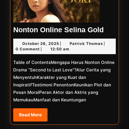
Nonton
Nonton Online Selina Gold
Online
October
Patrick
October 26, 2025
Patrick Thomas
|
|
Selina
26,
Thomas
0 Comment
12:50 am
|
Gold
2025
Table of ContentsMengapa Harus Nonton Online
Drama “Second to Last Love”?Alur Cerita yang
MenyentuhKarakter yang Kuat dan
InspiratifTestimoni PenontonKeunikan Plot dan
Pesan MoralPeran Aktor dan Aktris yang
MemukauManfaat dan Keuntungan
Read
Read More
More