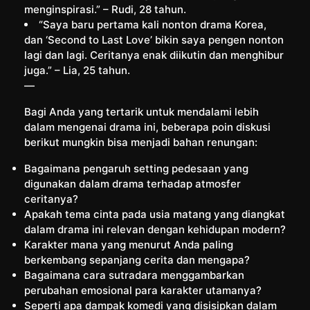
menginspirasi.” – Rudi, 28 tahun.
“Saya baru pertama kali nonton drama Korea,
dan ‘Second to Last Love’ bikin saya pengen nonton
lagi dan lagi. Ceritanya enak diikutin dan menghibur
juga.” – Lia, 25 tahun.
—
Bagi Anda yang tertarik untuk mendalami lebih
dalam mengenai drama ini, beberapa poin diskusi
berikut mungkin bisa menjadi bahan renungan:
Bagaimana pengaruh setting pedesaan yang
digunakan dalam drama terhadap atmosfer
ceritanya?
Apakah tema cinta pada usia matang yang diangkat
dalam drama ini relevan dengan kehidupan modern?
Karakter mana yang menurut Anda paling
berkembang sepanjang cerita dan mengapa?
Bagaimana cara sutradara menggambarkan
perubahan emosional para karakter utamanya?
Seperti apa dampak komedi yang disisipkan dalam