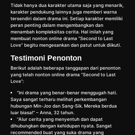
Tidak hanya dua karakter utama saja yang menarik,
karakter pendukung lainnya juga memberi warna
tersendiri dalam drama ini. Setiap karakter memiliki
peran penting dalam mengembangkan dan
menambah kompleksitas cerita. Hal inilah yang
membuat nonton online drama “Second to Last
Love” begitu mengesankan dan patut untuk diikuti.
Testimoni Penonton
Berikut adalah beberapa tanggapan dari penonton
yang telah nonton online drama “Second to Last
Love”:
“Ini drama yang benar-benar menggugah hati.
Saya sangat terharu melihat perkembangan
hubungan Min-Joo dan Sang-Sik. Mereka berdua
luar biasa!” – Anna, 32 tahun.
“Alur cerita yang menyentuh dan dapat
dihubungkan dengan kehidupan nyata. Sangat
recommended buat yang suka drama yang