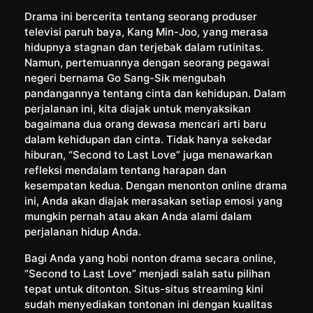
Drama ini bercerita tentang seorang produser
televisi paruh baya, Kang Min-Joo, yang merasa
hidupnya stagnan dan terjebak dalam rutinitas.
Namun, pertemuannya dengan seorang pegawai
negeri bernama Go Sang-Sik mengubah
pandangannya tentang cinta dan kehidupan. Dalam
perjalanan ini, kita diajak untuk menyaksikan
bagaimana dua orang dewasa mencari arti baru
dalam kehidupan dan cinta. Tidak hanya sekedar
hiburan, “Second to Last Love” juga menawarkan
refleksi mendalam tentang harapan dan
kesempatan kedua. Dengan menonton online drama
ini, Anda akan diajak merasakan setiap emosi yang
mungkin pernah atau akan Anda alami dalam
perjalanan hidup Anda.
Bagi Anda yang hobi nonton drama secara online,
“Second to Last Love” menjadi salah satu pilihan
tepat untuk ditonton. Situs-situs streaming kini
sudah menyediakan tontonan ini dengan kualitas