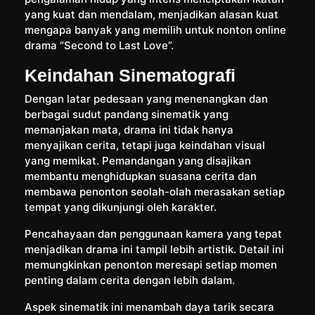
yang kuat dan mendalam, menjadikan alasan kuat
mengapa banyak yang memilih untuk nonton online
drama “Second to Last Love”.
Keindahan Sinematografi
Dengan latar pedesaan yang menenangkan dan
berbagai sudut pandang sinematik yang
memanjakan mata, drama ini tidak hanya
menyajikan cerita, tetapi juga keindahan visual
yang memikat. Pemandangan yang disajikan
membantu menghidupkan suasana cerita dan
membawa penonton seolah-olah merasakan setiap
tempat yang dikunjungi oleh karakter.
Pencahayaan dan penggunaan kamera yang tepat
menjadikan drama ini tampil lebih artistik. Detail ini
memungkinkan penonton meresapi setiap momen
penting dalam cerita dengan lebih dalam.
Aspek sinematik ini menambah daya tarik secara