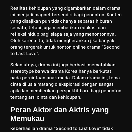
Realitas kehidupan yang digambarkan dalam drama
ini menjadi magnet tersendiri bagi penonton. Konten
yang disajikan pun tidak hanya sebatas hiburan
semata, tetapi juga memberikan edukasi dan
refleksi hidup bagi siapa saja yang menontonnya.
Oleh karena itu, tidak mengherankan jika banyak
orang tergerak untuk nonton online drama “Second
to Last Love”.
Selanjutnya, drama ini juga berhasil mematahkan
stereotype bahwa drama Korea hanya berkutat
pada percintaan anak muda. Dalam drama ini, tema
cinta di usia matang dieksplorasi dengan sangat
apik dan memberikan perspektif baru bagi penonton
tentang arti cinta dan kehidupan.
Peran Aktor dan Aktris yang
Memukau
Keberhasilan drama “Second to Last Love” tidak