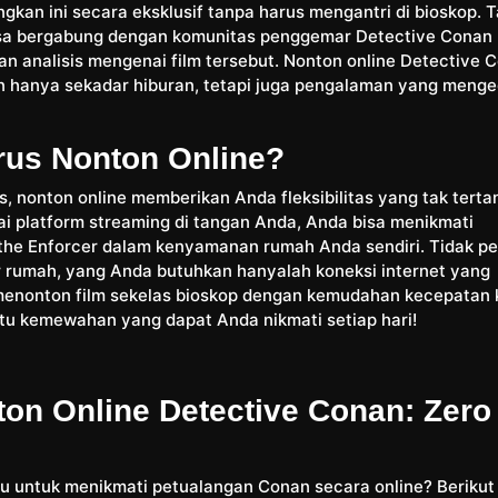
an ini secara eksklusif tanpa harus mengantri di bioskop. T
isa bergabung dengan komunitas penggemar Detective Conan 
n analisis mengenai film tersebut. Nonton online Detective 
n hanya sekadar hiburan, tetapi juga pengalaman yang menge
us Nonton Online?
 nonton online memberikan Anda fleksibilitas yang tak tertan
 platform streaming di tangan Anda, Anda bisa menikmati
the Enforcer dalam kenyamanan rumah Anda sendiri. Tidak pe
ar rumah, yang Anda butuhkan hanyalah koneksi internet yang
enonton film sekelas bioskop dengan kemudahan kecepatan k
 kemewahan yang dapat Anda nikmati setiap hari!
on Online Detective Conan: Zero
 untuk menikmati petualangan Conan secara online? Berikut