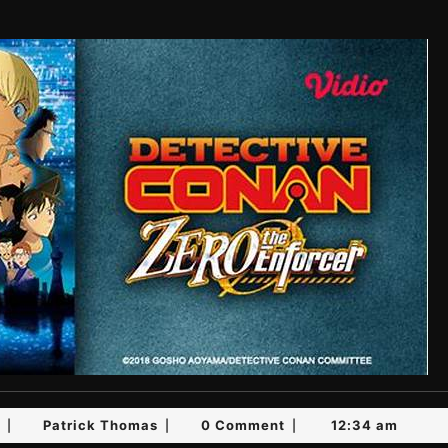
November
Patrick
Patrick Thomas
0 Comment
12:34 am
|
|
|
12,
Thomas