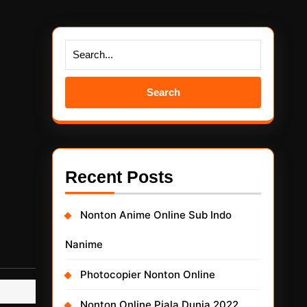
Search
for:
Recent Posts
Nonton Anime Online Sub Indo
Nanime
Photocopier Nonton Online
Nonton Online Piala Dunia 2022