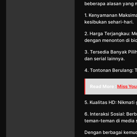
beberapa alasan yang 
1. Kenyamanan Maksimal
kesibukan sehari-hari.
2. Harga Terjangkau: M
dengan menonton di bi
3. Tersedia Banyak Pil
dan serial lainnya.
4. Tontonan Berulang: 
Read More :
Miss You
5. Kualitas HD: Nikmati
6. Interaksi Sosial: Be
teman-teman di media s
Dengan berbagai kemud