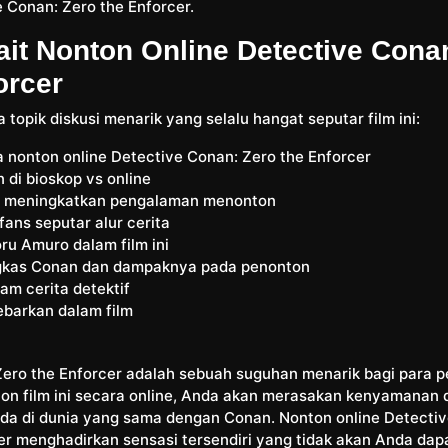
 Conan: Zero the Enforcer.
ait Nonton Online Detective Cona
orcer
 topik diskusi menarik yang selalu hangat seputar film ini:
nonton online Detective Conan: Zero the Enforcer
di bioskop vs online
ng meningkatkan pengalaman menonton
fans seputar alur cerita
oru Amuro dalam film ini
kas Conan dan dampaknya pada penonton
am cerita detektif
ebarkan dalam film
Zero the Enforcer adalah sebuah suguhan menarik bagi para p
on film ini secara online, Anda akan merasakan kenyamanan 
da di dunia yang sama dengan Conan. Nonton online Detecti
er menghadirkan sensasi tersendiri yang tidak akan Anda dap