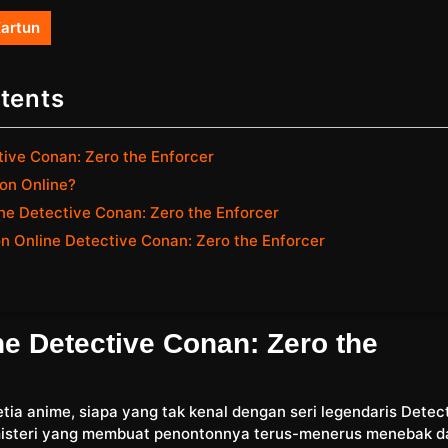
2025
artun
tents
ive Conan: Zero the Enforcer
on Online?
ne Detective Conan: Zero the Enforcer
on Online Detective Conan: Zero the Enforcer
e Detective Conan: Zero the
tia anime, siapa yang tak kenal dengan seri legendaris Detec
isteri yang membuat penontonnya terus-menerus menebak d