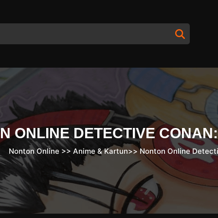
N ONLINE DETECTIVE CONAN
Nonton Online
>>
Anime & Kartun
>>
Nonton Online Detect