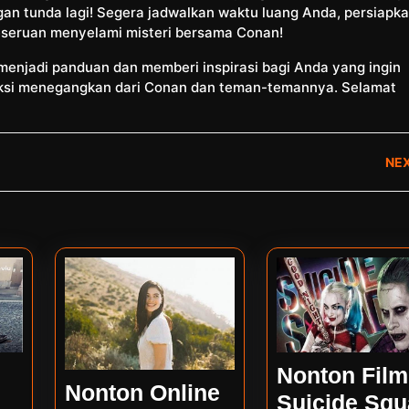
angan tunda lagi! Segera jadwalkan waktu luang Anda, persiapk
eseruan menyelami misteri bersama Conan!
 menjadi panduan dan memberi inspirasi bagi Anda yang ingin
ksi menegangkan dari Conan dan teman-temannya. Selamat
NE
Nex
post
Nonton Film
Nonton Online
Suicide Sq