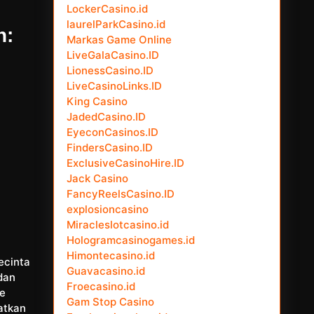
LockerCasino.id
laurelParkCasino.id
n:
Markas Game Online
LiveGalaCasino.ID
LionessCasino.ID
LiveCasinoLinks.ID
King Casino
JadedCasino.ID
EyeconCasinos.ID
FindersCasino.ID
ExclusiveCasinoHire.ID
Jack Casino
FancyReelsCasino.ID
explosioncasino
Miracleslotcasino.id
Hologramcasinogames.id
Himontecasino.id
ecinta
Guavacasino.id
dan
Froecasino.id
ve
Gam Stop Casino
atkan