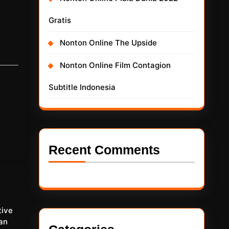
Gratis
Nonton Online The Upside
Nonton Online Film Contagion
Subtitle Indonesia
Recent Comments
tive
an