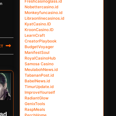
Freshcasinoglass.id
an
Nobettercasino.id
Monkeyfuncasino.id
Libraonlinecasinos.id
KyatCasino.ID
KroonCasino.ID
LearnCraft
CreatorPlaybook
XT
BudgetVoyager
ManifestSoul
t
RoyalCasinoHub
Samosa Casino
:
MeulabohNews.id
TabananPost.id
BabelNews.id
TimurUpdate.id
ImproveYourself
RadiantGlow
GenixTools
RaspMeals
uad
PerchHome