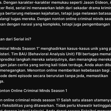
a. Dengan karakter-karakter memukau seperti Jason Gideon,
er Reid, serial ini menawarkan lebih dari sekadar drama krimi
nya bertarung melawan kejahatan, tetapi juga melawan batasan
angi tugas mereka. Dengan nonton online criminal minds sea
ikan dengan narasi yang kompleks, tetapi juga pengembangan
n dari Serial ini?
riminal Minds Season 1” menghadirkan kasus-kasus unik yang 
isteri. Tim BAU (Behavioral Analysis Unit) FBI bertugas mem
emprediksi langkah mereka selanjutnya, dan menangkap merek
an jalan cerita yang sering kali tidak terduga, Anda akan di
g menegangkan. Menonton online memberikan kebebasan bagi
ode demi episode secara berurutan tanpa jeda, memastikan
ga.
nton Online Criminal Minds Season 1
 online criminal minds season 1? Salah satu alasan utamany
leksibilitas yang ditawarkan. Tidak perlu khawatir ketinggal
at dengan jadwal televisi. Anda dapat secara fleksibel menye