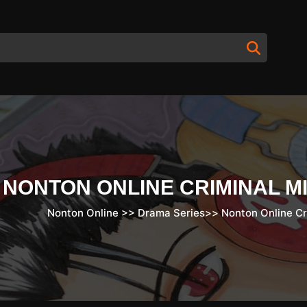
NONTON ONLINE CRIMINAL M
Nonton Online
>>
Drama Series
>>
Nonton Online Cr