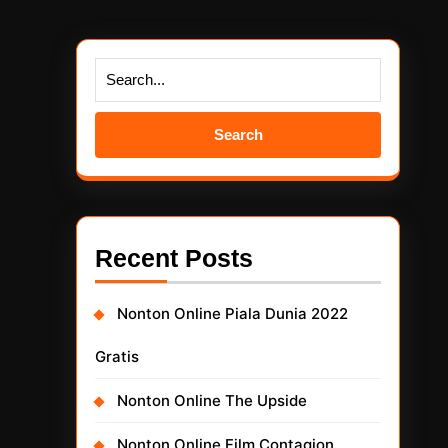
Search
for:
Recent Posts
Nonton Online Piala Dunia 2022
Gratis
Nonton Online The Upside
Nonton Online Film Contagion