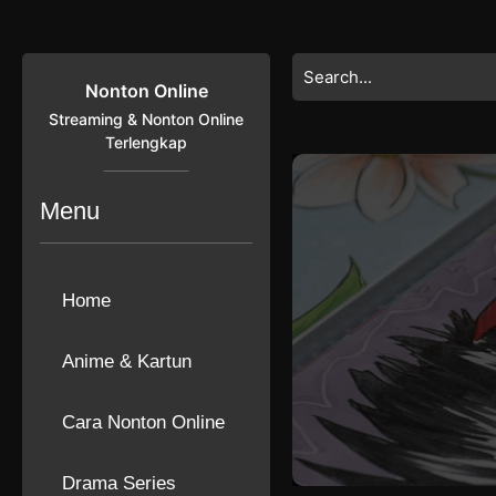
Skip
to
content
Search
Skip
for:
Nonton Online
to
Streaming & Nonton Online
content
Terlengkap
Menu
Home
Anime & Kartun
Cara Nonton Online
Drama Series