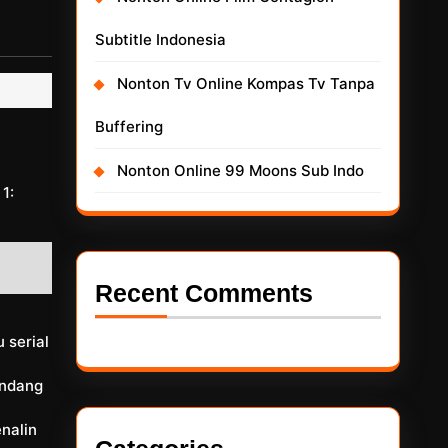
Subtitle Indonesia
Nonton Tv Online Kompas Tv Tanpa
Buffering
Nonton Online 99 Moons Sub Indo
1:
Recent Comments
 serial
andang
nalin