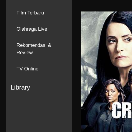
Film Terbaru
Olahraga Live
Rekomendasi &
Review
TV Online
Library