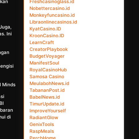
akan
Freshcasinoglass.id
Nobettercasino.id
Monkeyfuncasino.id
Libraonlinecasinos.id
Juga,
KyatCasino.ID
s. Ini
KroonCasino.ID
LearnCraft
CreatorPlaybook
ngan
BudgetVoyager
ManifestSoul
engisi
RoyalCasinoHub
Samosa Casino
MeulabohNews.id
l Minds
TabananPost.id
si
BabelNews.id
BI
TimurUpdate.id
mbaran
ImproveYourself
ui di
RadiantGlow
GenixTools
RaspMeals
PerchHome