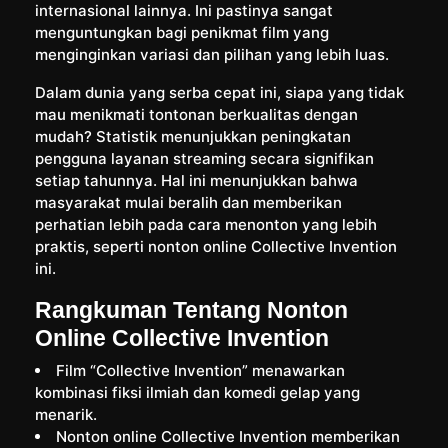
internasional lainnya. Ini pastinya sangat
menguntungkan bagi penikmat film yang
menginginkan variasi dan pilihan yang lebih luas.
Dalam dunia yang serba cepat ini, siapa yang tidak
mau menikmati tontonan berkualitas dengan
mudah? Statistik menunjukkan peningkatan
pengguna layanan streaming secara signifikan
setiap tahunnya. Hal ini menunjukkan bahwa
masyarakat mulai beralih dan memberikan
perhatian lebih pada cara menonton yang lebih
praktis, seperti nonton online Collective Invention
ini.
Rangkuman Tentang Nonton
Online Collective Invention
Film “Collective Invention” menawarkan
kombinasi fiksi ilmiah dan komedi gelap yang
menarik.
Nonton online Collective Invention memberikan