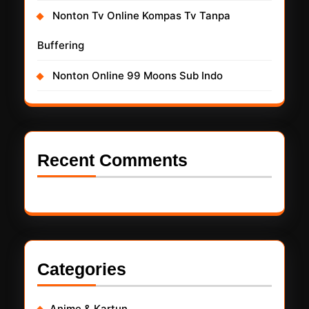
Nonton Tv Online Kompas Tv Tanpa
Buffering
Nonton Online 99 Moons Sub Indo
Recent Comments
Categories
Anime & Kartun