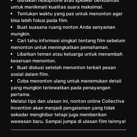
Gunakan headphone atau speaker berkualitas
untuk menikmati kualitas suara maksimal.
Tentukan waktu yang pas untuk menonton agar
bisa lebih fokus pada film.
Buat suasana ruang nonton Anda senyaman
mungkin.
Cari tahu informasi singkat tentang film sebelum
menonton untuk meningkatkan pemahaman.
Libatkan teman atau keluarga untuk menambah
keseruan menonton.
Buat diskusi setelah menonton terkait pesan
sosial dalam film.
Coba menonton ulang untuk menemukan detail
yang mungkin terlewatkan pada penayangan
pertama.
Melalui tips dan ulasan ini, nonton online Collective
Invention akan menjadi pengalaman yang tidak
sekadar menghibur tetapi juga memberikan
wawasan baru. Sampai jumpa di ulasan film lainnya!
Post