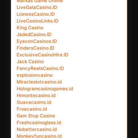
Markas Game Online
LiveGalaCasino.ID
LionessCasino.ID
LiveCasinoLinks.ID
King Casino
JadedCasino.ID
EyeconCasinos.ID
FindersCasino.ID
ExclusiveCasinoHire.ID
Jack Casino
FancyReelsCasino.ID
explosioncasino
Miracleslotcasino.id
Hologramcasinogames.id
Himontecasino.id
Guavacasino.id
Froecasino.id
Gam Stop Casino
Freshcasinoglass.id
Nobettercasino.id
Monkeyfuncasino.id