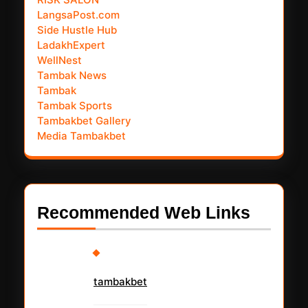
LangsaPost.com
Side Hustle Hub
LadakhExpert
WellNest
Tambak News
Tambak
Tambak Sports
Tambakbet Gallery
Media Tambakbet
Recommended Web Links
tambakbet