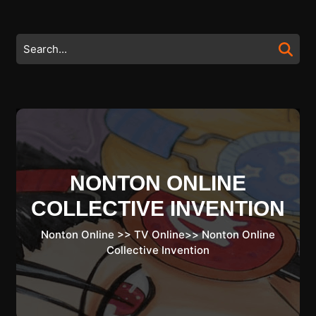
Skip
to
content
Search
Skip
for:
to
content
NONTON ONLINE
COLLECTIVE INVENTION
Nonton Online
>>
TV Online
>>
Nonton Online
Collective Invention