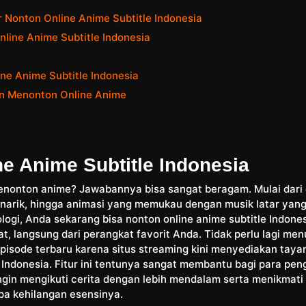
r Nonton Online Anime Subtitle Indonesia
line Anime Subtitle Indonesia
ne Anime Subtitle Indonesia
n Menonton Online Anime
e Anime Subtitle Indonesia
nonton anime? Jawabannya bisa sangat beragam. Mulai dari 
arik, hingga animasi yang memukau dengan musik latar yang
ogi, Anda sekarang bisa nonton online anime subtitle Indone
, langsung dari perangkat favorit Anda. Tidak perlu lagi me
pisode terbaru karena situs streaming kini menyediakan tay
 Indonesia. Fitur ini tentunya sangat membantu bagi para pe
ngin mengikuti cerita dengan lebih mendalam serta menikmati 
pa kehilangan esensinya.