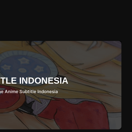
TLE INDONESIA
e Anime Subtitle Indonesia