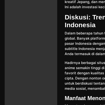
kreatif Jepang, dan me
Ini adalah investasi kec
Diskusi: Tre
Indonesia
Dalam beberapa tahun t
global. Banyak platfor
pasar Indonesia dengan
subtitle Indonesia menj
Anda termasuk di dala
Hadirnya berbagai situ
anime semakin tinggi d
favorit dengan kualita
cipta. Dengan nonton o
untuk berdiskusi tenta
media sosial, menamba
Manfaat Menon