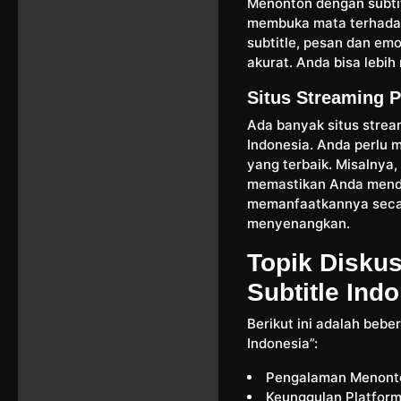
Menonton dengan subtit
membuka mata terhadap 
subtitle, pesan dan em
akurat. Anda bisa lebih
Situs Streaming 
Ada banyak situs strea
Indonesia. Anda perlu
yang terbaik. Misalnya, 
memastikan Anda mendu
memanfaatkannya secar
menyenangkan.
Topik Disku
Subtitle Ind
Berikut ini adalah bebe
Indonesia”:
Pengalaman Menonto
Keunggulan Platform