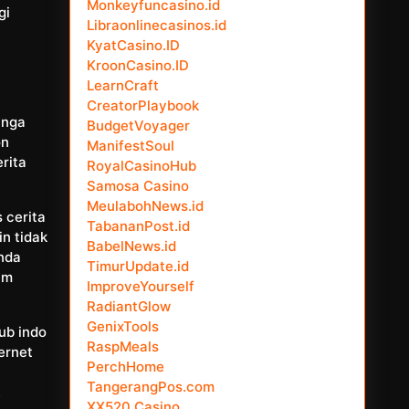
Monkeyfuncasino.id
gi
Libraonlinecasinos.id
KyatCasino.ID
KroonCasino.ID
LearnCraft
CreatorPlaybook
anga
BudgetVoyager
on
ManifestSoul
rita
RoyalCasinoHub
Samosa Casino
MeulabohNews.id
 cerita
TabananPost.id
n tidak
BabelNews.id
nda
TimurUpdate.id
am
ImproveYourself
RadiantGlow
GenixTools
ub indo
RaspMeals
ernet
PerchHome
TangerangPos.com
.
XX520 Casino