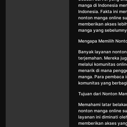
manga di Indonesia me
Indonesia. Fakta ini m
nonton manga online su
memberikan akses lebih
manga yang sebelumnya
Mengapa Memilih Nonto
Banyak layanan nonton 
terjemahan. Mereka ju
melalui komunitas onlin
menarik di mana pengge
manga. Para pembaca ini
komunitas yang berbag
Tujuan dari Nonton Man
Memahami latar belakang
nonton manga online s
layanan ini diminati o
memberikan akses yang