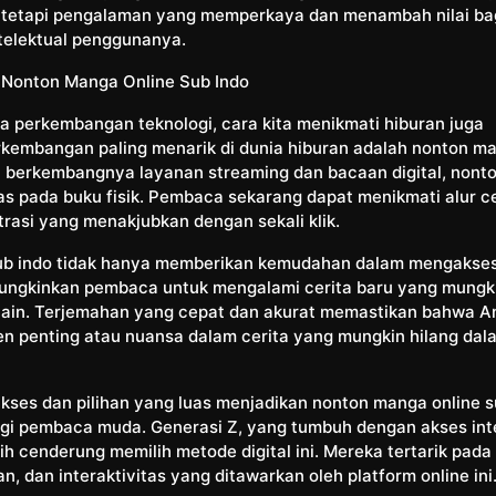
 tetapi pengalaman yang memperkaya dan menambah nilai ba
ntelektual penggunanya.
Nonton Manga Online Sub Indo
a perkembangan teknologi, cara kita menikmati hiburan juga
rkembangan paling menarik di dunia hiburan adalah nonton m
n berkembangnya layanan streaming dan bacaan digital, nont
as pada buku fisik. Pembaca sekarang dapat menikmati alur ce
rasi yang menakjubkan dengan sekali klik.
ub indo tidak hanya memberikan kemudahan dalam mengakses
mungkinkan pembaca untuk mengalami cerita baru yang mungki
 lain. Terjemahan yang cepat dan akurat memastikan bahwa A
n penting atau nuansa dalam cerita yang mungkin hilang dal
akses dan pilihan yang luas menjadikan nonton manga online s
agi pembaca muda. Generasi Z, yang tumbuh dengan akses int
bih cenderung memilih metode digital ini. Mereka tertarik pada
an, dan interaktivitas yang ditawarkan oleh platform online ini