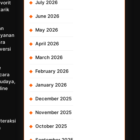
July 2026
vorit
arik
June 2026
an
May 2026
layanan
ara
April 2026
versi
March 2026
e
February 2026
cara
budaya,
January 2026
line
December 2025
a
November 2025
nteraksi
October 2025
h
September 2025