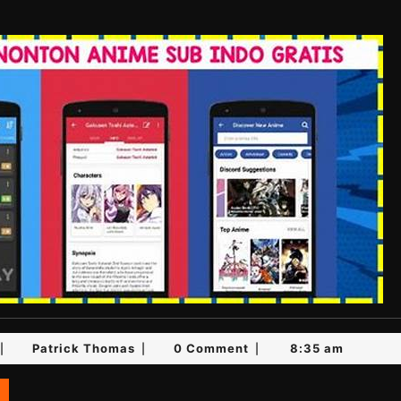
November
Patrick
Patrick Thomas
0 Comment
8:35 am
|
|
|
,
Thomas
2025