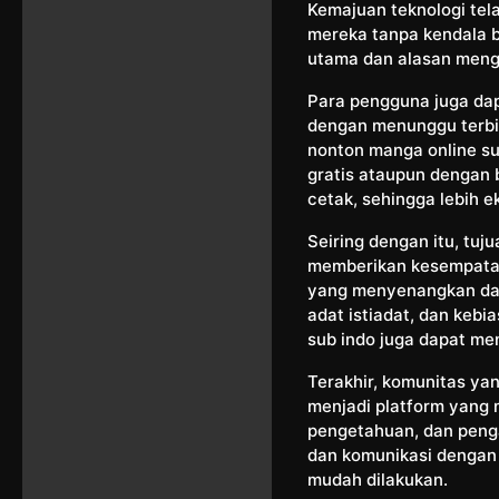
Kemajuan teknologi te
mereka tanpa kendala b
utama dan alasan menga
Para pengguna juga da
dengan menunggu terbita
nonton manga online su
gratis ataupun dengan 
cetak, sehingga lebih e
Seiring dengan itu, tuj
memberikan kesempatan
yang menyenangkan dan
adat istiadat, dan keb
sub indo juga dapat m
Terakhir, komunitas ya
menjadi platform yang 
pengetahuan, dan pengala
dan komunikasi dengan 
mudah dilakukan.