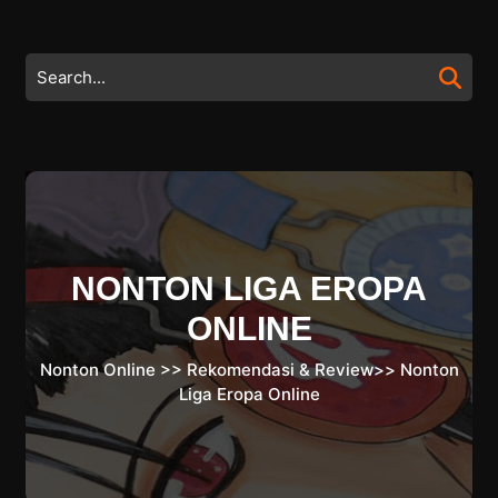
Skip
to
content
Search
Skip
for:
to
content
NONTON LIGA EROPA
ONLINE
Nonton Online
>>
Rekomendasi & Review
>>
Nonton
Liga Eropa Online