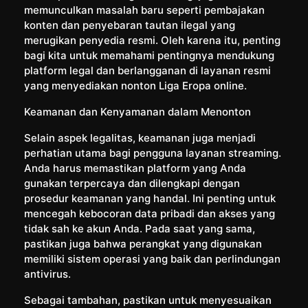
memunculkan masalah baru seperti pembajakan
konten dan penyebaran tautan ilegal yang
merugikan penyedia resmi. Oleh karena itu, penting
bagi kita untuk memahami pentingnya mendukung
platform legal dan berlangganan di layanan resmi
yang menyediakan nonton Liga Eropa online.
Keamanan dan Kenyamanan dalam Menonton
Selain aspek legalitas, keamanan juga menjadi
perhatian utama bagi pengguna layanan streaming.
Anda harus memastikan platform yang Anda
gunakan terpercaya dan dilengkapi dengan
prosedur keamanan yang handal. Ini penting untuk
mencegah kebocoran data pribadi dan akses yang
tidak sah ke akun Anda. Pada saat yang sama,
pastikan juga bahwa perangkat yang digunakan
memiliki sistem operasi yang baik dan perlindungan
antivirus.
Sebagai tambahan, pastikan untuk menyesuaikan