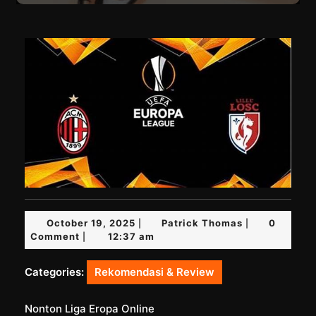
October
Patrick
October 19, 2025
Patrick Thomas
0
|
|
19,
Thomas
Comment
12:37 am
|
2025
Categories:
Rekomendasi & Review
Nonton Liga Eropa Online