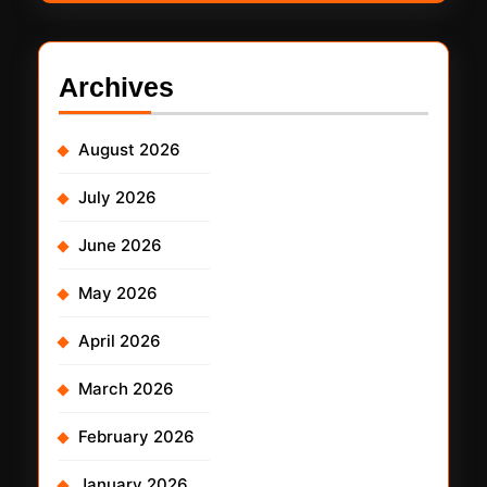
Archives
August 2026
July 2026
June 2026
May 2026
April 2026
March 2026
February 2026
January 2026