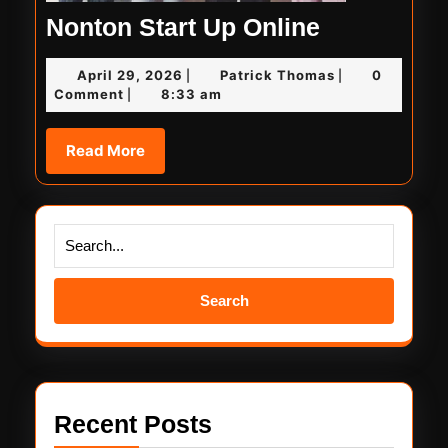
Nonton
Nonton Start Up Online
Start
April
Patrick
April 29, 2026
Patrick Thomas
0
|
|
Up
29,
Thomas
Comment
8:33 am
|
Online
2026
Read
Read More
More
Search
for:
Recent Posts