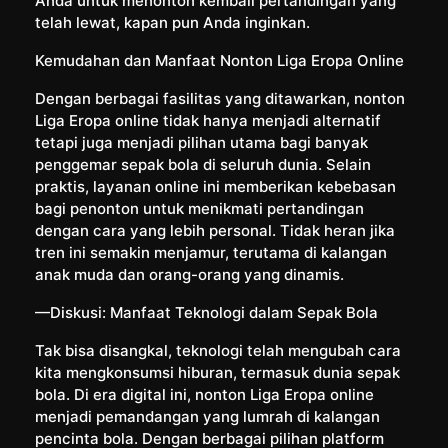
Anda untuk menonton kembali pertandingan yang
telah lewat, kapan pun Anda inginkan.
Kemudahan dan Manfaat Nonton Liga Eropa Online
Dengan berbagai fasilitas yang ditawarkan, nonton
Liga Eropa online tidak hanya menjadi alternatif
tetapi juga menjadi pilihan utama bagi banyak
penggemar sepak bola di seluruh dunia. Selain
praktis, layanan online ini memberikan kebebasan
bagi penonton untuk menikmati pertandingan
dengan cara yang lebih personal. Tidak heran jika
tren ini semakin menjamur, terutama di kalangan
anak muda dan orang-orang yang dinamis.
—Diskusi: Manfaat Teknologi dalam Sepak Bola
Tak bisa disangkal, teknologi telah mengubah cara
kita mengkonsumsi hiburan, termasuk dunia sepak
bola. Di era digital ini, nonton Liga Eropa online
menjadi pemandangan yang lumrah di kalangan
pencinta bola. Dengan berbagai pilihan platform