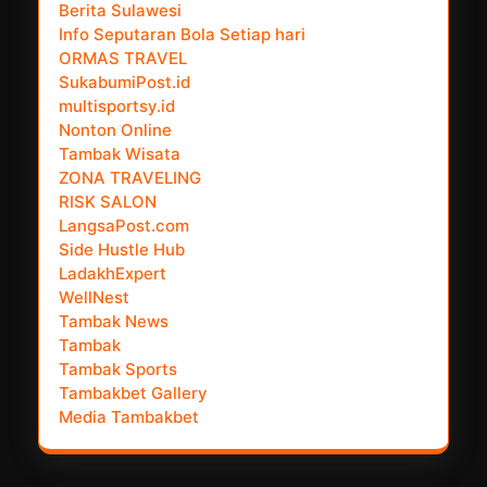
Berita Sulawesi
Info Seputaran Bola Setiap hari
ORMAS TRAVEL
SukabumiPost.id
multisportsy.id
Nonton Online
Tambak Wisata
ZONA TRAVELING
RISK SALON
LangsaPost.com
Side Hustle Hub
LadakhExpert
WellNest
Tambak News
Tambak
Tambak Sports
Tambakbet Gallery
Media Tambakbet