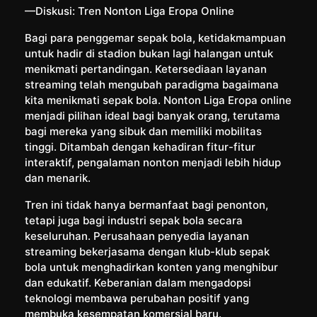
—Diskusi: Tren Nonton Liga Eropa Online
Bagi para penggemar sepak bola, ketidakmampuan
untuk hadir di stadion bukan lagi halangan untuk
menikmati pertandingan. Ketersediaan layanan
streaming telah mengubah paradigma bagaimana
kita menikmati sepak bola. Nonton Liga Eropa online
menjadi pilihan ideal bagi banyak orang, terutama
bagi mereka yang sibuk dan memiliki mobilitas
tinggi. Ditambah dengan kehadiran fitur-fitur
interaktif, pengalaman nonton menjadi lebih hidup
dan menarik.
Tren ini tidak hanya bermanfaat bagi penonton,
tetapi juga bagi industri sepak bola secara
keseluruhan. Perusahaan penyedia layanan
streaming bekerjasama dengan klub-klub sepak
bola untuk menghadirkan konten yang menghibur
dan edukatif. Keberanian dalam mengadopsi
teknologi membawa perubahan positif yang
membuka kesempatan komersial baru.