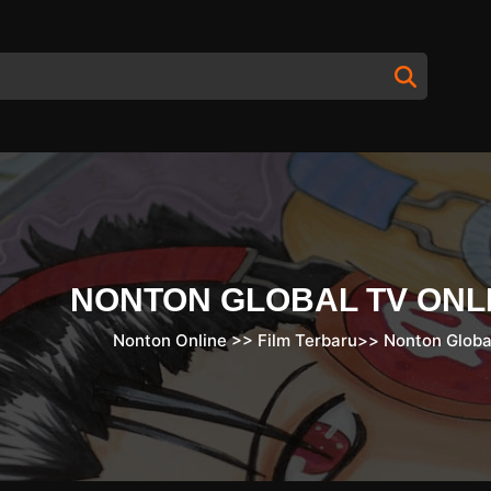
NONTON GLOBAL TV ONLI
Nonton Online
>>
Film Terbaru
>>
Nonton Global