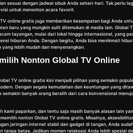
 dan sesuai dengan jadwal sibuk Anda sehari-hari. Tak perlu lag
visi untuk menonton acara favorit.
l TV online gratis juga memberikan kesempatan bagi Anda unt
n baru yang mungkin sulit ditemukan di media lain. Global 
cam tayangan, mulai dari lokal hingga internasional, yang pa
nsi hiburan Anda. Dengan begitu, Anda bisa menikmati hibu
ra yang lebih mudah dan menyenangkan.
ilih Nonton Global TV Online
al TV online gratis kini menjadi pilihan yang semakin popule
odern. Dengan segala kemudahan dan keuntungan yang dita
a semakin banyak orang beralih dari cara konvensional menuj
ah kami paparkan, dan tentu saja masih banyak alasan lain ya
milih nonton Global TV online gratis. Misalnya, aksesibilita
gan jaringan internet stabil dan gadget di tangan, Anda suda
n tanpa batas. Jadikan momen relaksasi Anda lebih spesial d