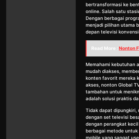
bertransformasi ke bent
online. Salah satu stasi
Dengan berbagai progra
menjadi pilihan utama b
depan televisi konvensi
Read More :
Nonton F
Memahami kebutuhan au
mudah diakses, member
konten favorit mereka 
akses, nonton Global TV
tambahan untuk menikma
adalah solusi praktis d
Tidak dapat dipungkiri, 
dengan set televisi bes
dengan perangkat kecil
berbagai metode untuk 
mobile yang sangat user