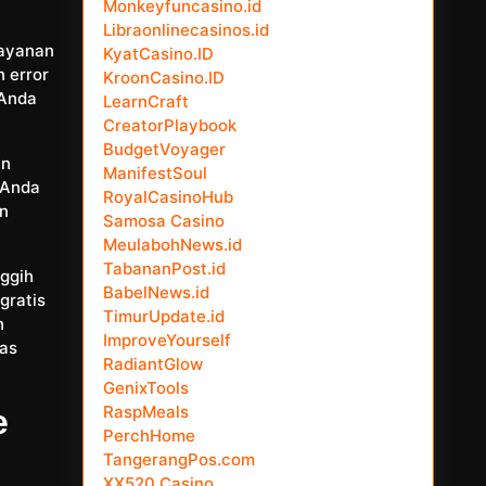
Monkeyfuncasino.id
Libraonlinecasinos.id
layanan
KyatCasino.ID
n error
KroonCasino.ID
 Anda
LearnCraft
CreatorPlaybook
BudgetVoyager
an
ManifestSoul
 Anda
RoyalCasinoHub
in
Samosa Casino
.
MeulabohNews.id
TabananPost.id
nggih
BabelNews.id
gratis
TimurUpdate.id
n
ImproveYourself
tas
RadiantGlow
GenixTools
RaspMeals
e
PerchHome
TangerangPos.com
XX520 Casino