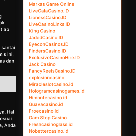
Markas Game Online
LiveGalaCasino.ID
g
LionessCasino.ID
ak
LiveCasinoLinks.ID
tiap
King Casino
JadedCasino.ID
EyeconCasinos.ID
 santai
FindersCasino.ID
is ini,
ExclusiveCasinoHire.ID
tas dan
Jack Casino
FancyReelsCasino.ID
explosioncasino
Miracleslotcasino.id
Hologramcasinogames.id
Himontecasino.id
Guavacasino.id
Froecasino.id
ya. Hal
Gam Stop Casino
sesuai
Freshcasinoglass.id
a, Anda
Nobettercasino.id