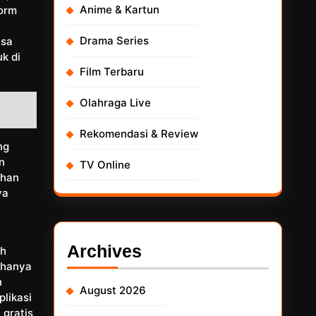
Anime & Kartun
form
Drama Series
isa
k di
Film Terbaru
Olahraga Live
Rekomendasi & Review
ng
n
TV Online
ahan
ya
i
Archives
ah
n hanya
n
August 2026
likasi
 gratis