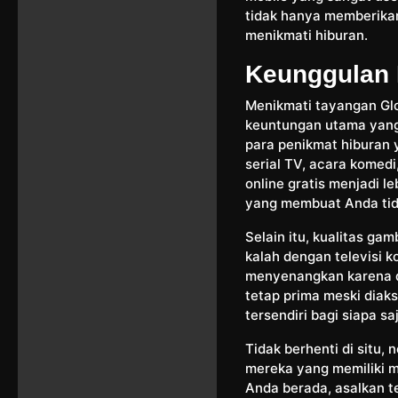
tidak hanya memberikan 
menikmati hiburan.
Keunggulan 
Menikmati tayangan Glo
keuntungan utama yang 
para penikmat hiburan 
serial TV, acara komedi
online gratis menjadi 
yang membuat Anda tida
Selain itu, kualitas ga
kalah dengan televisi 
menyenangkan karena d
tetap prima meski diak
tersendiri bagi siapa s
Tidak berhenti di situ
mereka yang memiliki m
Anda berada, asalkan te