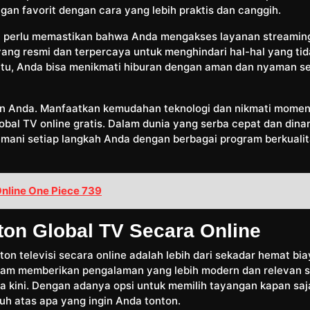
an favorit dengan cara yang lebih praktis dan canggih.
ga perlu memastikan bahwa Anda mengakses layanan streamin
yang resmi dan terpercaya untuk menghindari hal-hal yang tid
itu, Anda bisa menikmati hiburan dengan aman dan nyaman se
an Anda. Manfaatkan kemudahan teknologi dan nikmati momen
al TV online gratis. Dalam dunia yang serba cepat dan dinam
mani setiap langkah Anda dengan berbagai program berkuali
nline One Piece 739
ton Global TV Secara Online
n televisi secara online adalah lebih dari sekadar hemat bia
alam memberikan pengalaman yang lebih modern dan relevan 
 kini. Dengan adanya opsi untuk memilih tayangan kapan saj
h atas apa yang ingin Anda tonton.