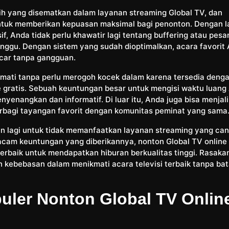
ih yang disematkan dalam layanan streaming Global TV, dan
tuk memberikan kepuasan maksimal bagi penonton. Dengan 
f, Anda tidak perlu khawatir lagi tentang buffering atau pesa
nggu. Dengan sistem yang sudah dioptimalkan, acara favorit
ncar tanpa gangguan.
kmati tanpa perlu merogoh kocek dalam karena tersedia deng
e gratis. Sebuah keuntungan besar untuk mengisi waktu luang
yenangkan dan informatif. Di luar itu, Anda juga bisa menjal
rbagi tayangan favorit dengan komunitas peminat yang sama
asan lagi untuk tidak memanfaatkan layanan streaming yang ca
acam keuntungan yang diberikannya, nonton Global TV online 
terbaik untuk mendapatkan hiburan berkualitas tinggi. Rasaka
 kebebasan dalam menikmati acara televisi terbaik tanpa ba
uler Nonton Global TV Onlin