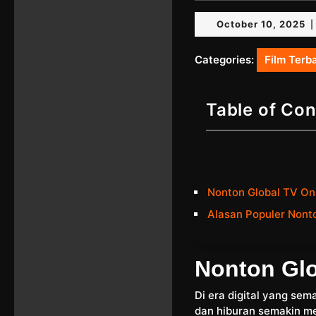
O
October 10, 2025
|
10
2
Categories:
Film Terb
Table of Con
Nonton Global TV Onl
Alasan Populer Nonto
Nonton Glo
Di era digital yang se
dan hiburan semakin men