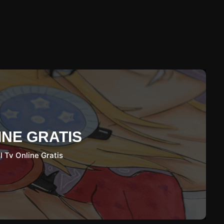
NE GRATIS
 Tv Online Gratis