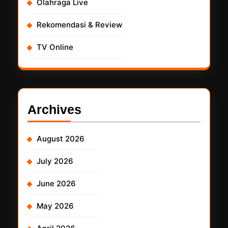
Olahraga Live
Rekomendasi & Review
TV Online
Archives
August 2026
July 2026
June 2026
May 2026