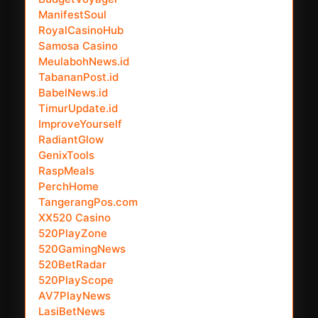
ManifestSoul
RoyalCasinoHub
Samosa Casino
MeulabohNews.id
TabananPost.id
BabelNews.id
TimurUpdate.id
ImproveYourself
RadiantGlow
GenixTools
RaspMeals
PerchHome
TangerangPos.com
XX520 Casino
520PlayZone
520GamingNews
520BetRadar
520PlayScope
AV7PlayNews
LasiBetNews