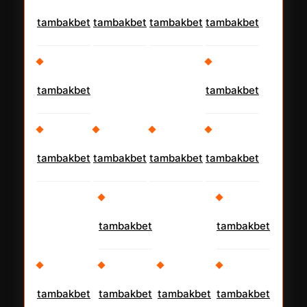
tambakbet
tambakbet
tambakbet
tambakbet
tambakbet
tambakbet
tambakbet
tambakbet
tambakbet
tambakbet
tambakbet
tambakbet
tambakbet
tambakbet
tambakbet
tambakbet