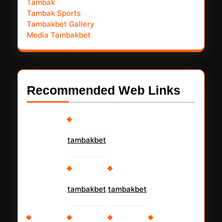
Tambak
Tambak Sports
Tambakbet Gallery
Media Tambakbet
Recommended Web Links
tambakbet
tambakbet
tambakbet