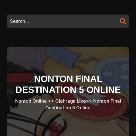
Skip
to
content
Search
Skip
for:
to
content
NONTON FINAL
DESTINATION 5 ONLINE
Nonton Online
>>
Olahraga Live
>>
Nonton Final
Destination 5 Online