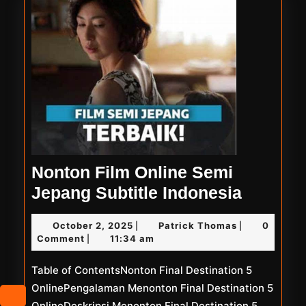
Nonton Film Online Semi
Nonton
Jepang Subtitle Indonesia
Film
October
Patrick
October 2, 2025
Patrick Thomas
0
|
|
Online
2,
Thomas
Comment
11:34 am
|
Semi
2025
Table of ContentsNonton Final Destination 5
Jepang
OnlinePengalaman Menonton Final Destination 5
Subtitle
OnlineDeskripsi Menonton Final Destination 5