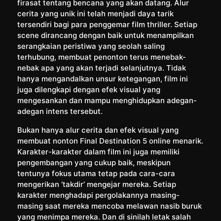
firasat tentang bencana yang akan datang. Alur
cerita yang unik ini telah menjadi daya tarik
tersendiri bagi para penggemar film thriller. Setiap
scene dirancang dengan baik untuk menampilkan
serangkaian peristiwa yang seolah saling
terhubung, membuat penonton terus menebak-
nebak apa yang akan terjadi selanjutnya. Tidak
hanya mengandalkan unsur ketegangan, film ini
juga dilengkapi dengan efek visual yang
mengesankan dan mampu menghidupkan adegan-
adegan intens tersebut.
Bukan hanya alur cerita dan efek visual yang
membuat nonton Final Destination 5 online menarik.
Karakter-karakter dalam film ini juga memiliki
pengembangan yang cukup baik, meskipun
tentunya fokus utama tetap pada cara-cara
mengerikan ‘takdir’ mengejar mereka. Setiap
karakter menghadapi pergolakannya masing-
masing saat mereka mencoba melawan nasib buruk
yang menimpa mereka. Dan di sinilah letak salah