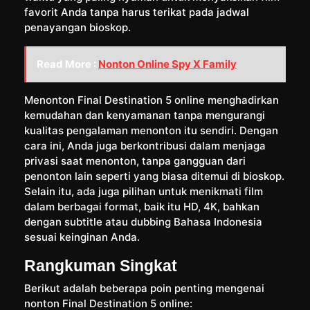
favorit Anda tanpa harus terikat pada jadwal
penayangan bioskop.
Read More :
Nonton Online Spy X Family
Menonton Final Destination 5 online menghadirkan
kemudahan dan kenyamanan tanpa mengurangi
kualitas pengalaman menonton itu sendiri. Dengan
cara ini, Anda juga berkontribusi dalam menjaga
privasi saat menonton, tanpa gangguan dari
penonton lain seperti yang biasa ditemui di bioskop.
Selain itu, ada juga pilihan untuk menikmati film
dalam berbagai format, baik itu HD, 4K, bahkan
dengan subtitle atau dubbing Bahasa Indonesia
sesuai keinginan Anda.
Rangkuman Singkat
Berikut adalah beberapa poin penting mengenai
nonton Final Destination 5 online: