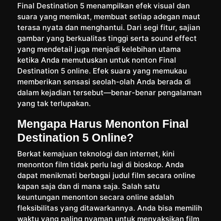
Final Destination 5 menampilkan efek visual dan
suara yang memikat, membuat setiap adegan maut
terasa nyata dan menghantui. Dari segi fitur, sajian
gambar yang berkualitas tinggi serta sound effect
yang mendetail juga menjadi kelebihan utama
ketika Anda memutuskan untuk nonton Final
Destination 5 online. Efek suara yang memukau
memberikan sensasi seolah-olah Anda berada di
dalam kejadian tersebut—benar-benar pengalaman
yang tak terlupakan.
Mengapa Harus Menonton Final
Destination 5 Online?
Berkat kemajuan teknologi dan internet, kini
menonton film tidak perlu lagi di bioskop. Anda
dapat menikmati berbagai judul film secara online
kapan saja dan di mana saja. Salah satu
keuntungan menonton secara online adalah
fleksibilitas yang ditawarkannya. Anda bisa memilih
waktu yang paling nyaman untuk menyaksikan film