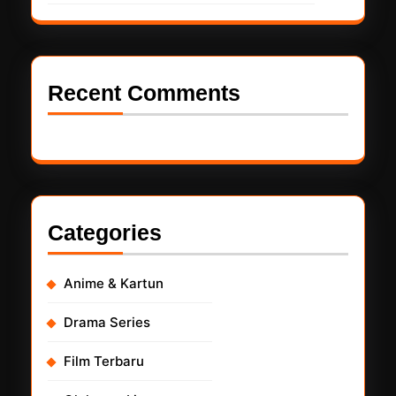
Recent Comments
Categories
Anime & Kartun
Drama Series
Film Terbaru