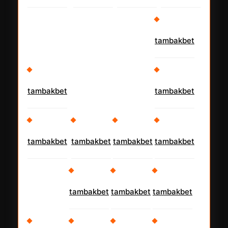
tambakbet
tambakbet
tambakbet
tambakbet
tambakbet
tambakbet
tambakbet
tambakbet
tambakbet
tambakbet