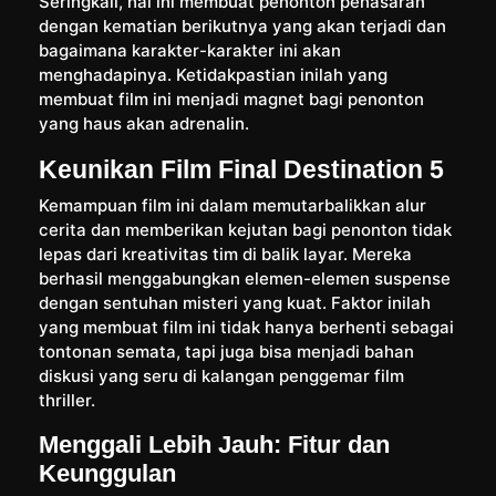
Seringkali, hal ini membuat penonton penasaran
dengan kematian berikutnya yang akan terjadi dan
bagaimana karakter-karakter ini akan
menghadapinya. Ketidakpastian inilah yang
membuat film ini menjadi magnet bagi penonton
yang haus akan adrenalin.
Keunikan Film Final Destination 5
Kemampuan film ini dalam memutarbalikkan alur
cerita dan memberikan kejutan bagi penonton tidak
lepas dari kreativitas tim di balik layar. Mereka
berhasil menggabungkan elemen-elemen suspense
dengan sentuhan misteri yang kuat. Faktor inilah
yang membuat film ini tidak hanya berhenti sebagai
tontonan semata, tapi juga bisa menjadi bahan
diskusi yang seru di kalangan penggemar film
thriller.
Menggali Lebih Jauh: Fitur dan
Keunggulan