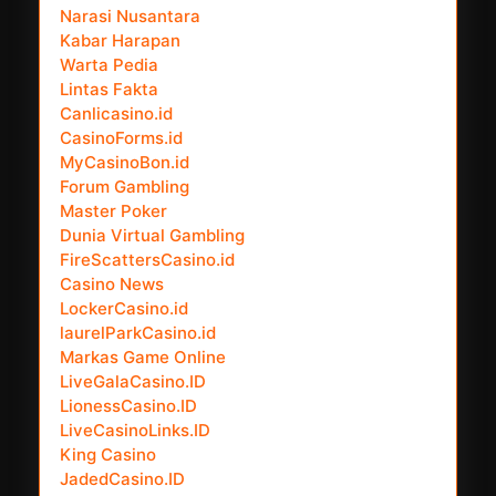
Narasi Nusantara
Kabar Harapan
Warta Pedia
Lintas Fakta
Canlicasino.id
CasinoForms.id
MyCasinoBon.id
Forum Gambling
Master Poker
Dunia Virtual Gambling
FireScattersCasino.id
Casino News
LockerCasino.id
laurelParkCasino.id
Markas Game Online
LiveGalaCasino.ID
LionessCasino.ID
LiveCasinoLinks.ID
King Casino
JadedCasino.ID