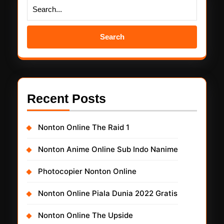
Search
for:
Recent Posts
Nonton Online The Raid 1
Nonton Anime Online Sub Indo Nanime
Photocopier Nonton Online
Nonton Online Piala Dunia 2022 Gratis
Nonton Online The Upside