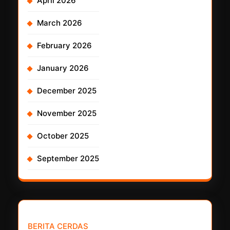
April 2026
March 2026
February 2026
January 2026
December 2025
November 2025
October 2025
September 2025
𝗣𝗮𝗿𝘁𝗻𝗲𝗿 𝗡𝗲𝘄𝘀 𝗡𝗲𝘁𝘄𝗼𝗿𝗸 :
BERITA CERDAS