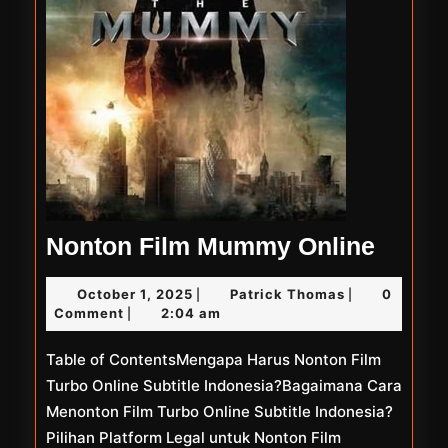
Nonto
Nonton Film Mummy Online
Film
October
Patrick
October 1, 2025
Patrick Thomas
0
|
|
Mum
1,
Thomas
Comment
2:04 am
|
Onlin
2025
Table of ContentsMengapa Harus Nonton Film
Turbo Online Subtitle Indonesia?Bagaimana Cara
Menonton Film Turbo Online Subtitle Indonesia?
Pilihan Platform Legal untuk Nonton Film