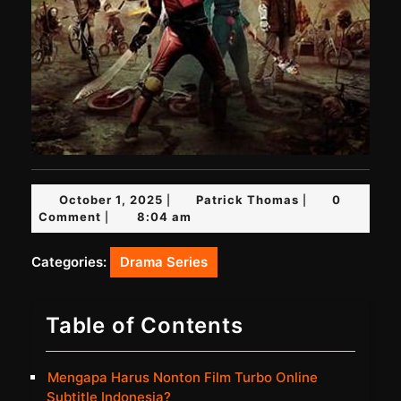
October
Patrick
October 1, 2025
Patrick Thomas
0
|
|
1,
Thomas
Comment
8:04 am
|
2025
Categories:
Drama Series
Table of Contents
Mengapa Harus Nonton Film Turbo Online
Subtitle Indonesia?