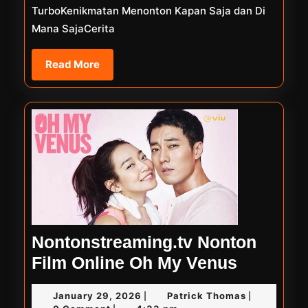
TurboKenikmatan Menonton Kapan Saja dan Di
Mana SajaCerita
Read
Read More
More
Nontonstreaming.tv Nonton
Nontonst
Film Online Oh My Venus
Nonton
January
Patrick
January 29, 2026
Patrick Thomas
|
|
Film
29,
Thomas