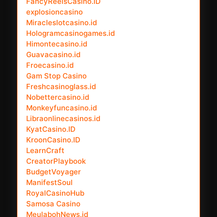
FancyReelsCasino.ID
explosioncasino
Miracleslotcasino.id
Hologramcasinogames.id
Himontecasino.id
Guavacasino.id
Froecasino.id
Gam Stop Casino
Freshcasinoglass.id
Nobettercasino.id
Monkeyfuncasino.id
Libraonlinecasinos.id
KyatCasino.ID
KroonCasino.ID
LearnCraft
CreatorPlaybook
BudgetVoyager
ManifestSoul
RoyalCasinoHub
Samosa Casino
MeulabohNews.id