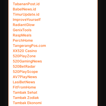
TabananPost.id
BabelNews.id
TimurUpdate.id
ImproveYourself
RadiantGlow
GenixTools
RaspMeals
PerchHome
TangerangPos.com
XX520 Casino
520PlayZone
520GamingNews
520BetRadar
520PlayScope
AV7PlayNews
LasiBetNews
FitFromHome
Tambak Sehat
Tambak Zodiak
Tambak Ekonomi