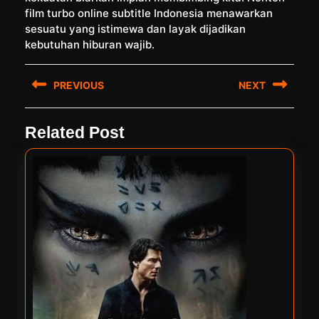
film turbo online subtitle Indonesia menawarkan
sesuatu yang istimewa dan layak dijadikan
kebutuhan hiburan wajib.
Post
PREVIOUS
NEXT
navigation
Previous
Next
Related Post
post:
post: