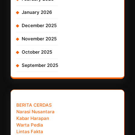
January 2026
December 2025
November 2025
October 2025
September 2025
𝗣𝗮𝗿𝘁𝗻𝗲𝗿 𝗡𝗲𝘄𝘀 𝗡𝗲𝘁𝘄𝗼𝗿𝗸 :
BERITA CERDAS
Narasi Nusantara
Kabar Harapan
Warta Pedia
Lintas Fakta