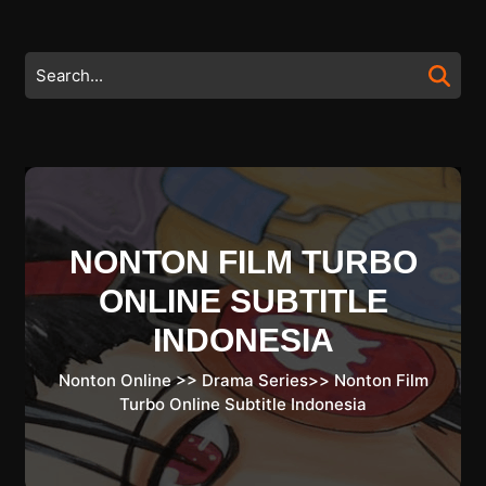
Skip
to
content
Search
Skip
for:
to
content
NONTON FILM TURBO
ONLINE SUBTITLE
INDONESIA
Nonton Online
>>
Drama Series
>>
Nonton Film
Turbo Online Subtitle Indonesia