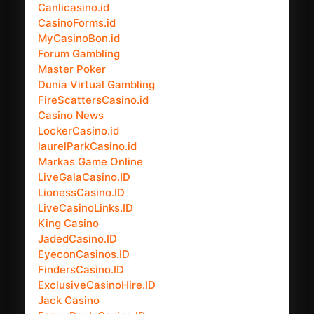
Canlicasino.id
CasinoForms.id
MyCasinoBon.id
Forum Gambling
Master Poker
Dunia Virtual Gambling
FireScattersCasino.id
Casino News
LockerCasino.id
laurelParkCasino.id
Markas Game Online
LiveGalaCasino.ID
LionessCasino.ID
LiveCasinoLinks.ID
King Casino
JadedCasino.ID
EyeconCasinos.ID
FindersCasino.ID
ExclusiveCasinoHire.ID
Jack Casino