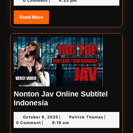
0 Comment
4:33 pm
|
Online
2026
Oh
Read
Read More
More
My
Venus
Nonton Jav Online Subtitel
Nonton
Indonesia
Jav
October
Patrick
October 9, 2025
Patrick Thomas
|
|
Online
9,
Thomas
0 Comment
9:19 am
|
Subtitel
2025