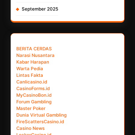
September 2025
𝗣𝗮𝗿𝘁𝗻𝗲𝗿 𝗡𝗲𝘄𝘀 𝗡𝗲𝘁𝘄𝗼𝗿𝗸 :
BERITA CERDAS
Narasi Nusantara
Kabar Harapan
Warta Pedia
Lintas Fakta
Canlicasino.id
CasinoForms.id
MyCasinoBon.id
Forum Gambling
Master Poker
Dunia Virtual Gambling
FireScattersCasino.id
Casino News
LockerCasino.id