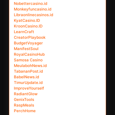
Nobettercasino.id
Monkeyfuncasino.id
Libraonlinecasinos.id
KyatCasino.ID
KroonCasino.ID
LearnCraft
CreatorPlaybook
BudgetVoyager
ManifestSoul
RoyalCasinoHub
Samosa Casino
MeulabohNews.id
TabananPost.id
BabelNews.id
TimurUpdate.id
ImproveYourself
RadiantGlow
GenixTools
RaspMeals
PerchHome