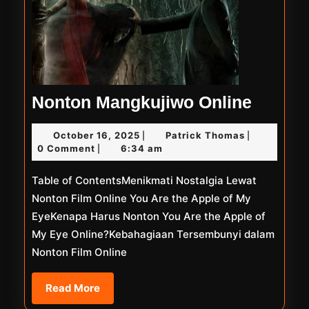
Nonto
Nonton Mangkujiwo Online
Mangk
October
Patrick
October 16, 2025
Patrick Thomas
|
|
Online
16,
Thomas
0 Comment
6:34 am
|
2025
Table of ContentsMenikmati Nostalgia Lewat
Nonton Film Online You Are the Apple of My
EyeKenapa Harus Nonton You Are the Apple of
My Eye Online?Kebahagiaan Tersembunyi dalam
Nonton Film Online
Read
Read More
More