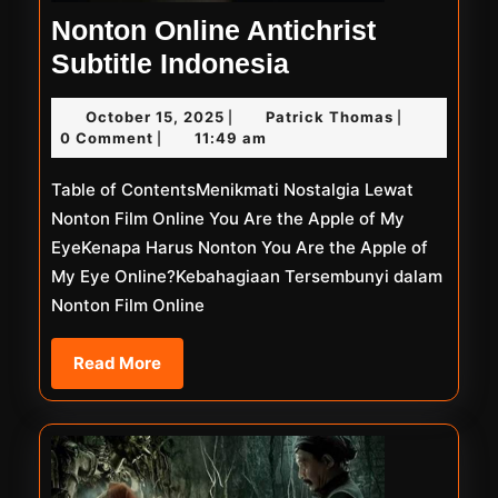
Nonton Online Antichrist
Nonton
Subtitle Indonesia
Online
October
Patrick
October 15, 2025
Patrick Thomas
|
|
Antichrist
15,
Thomas
0 Comment
11:49 am
|
Subtitle
2025
Table of ContentsMenikmati Nostalgia Lewat
Indonesia
Nonton Film Online You Are the Apple of My
EyeKenapa Harus Nonton You Are the Apple of
My Eye Online?Kebahagiaan Tersembunyi dalam
Nonton Film Online
Read
Read More
More