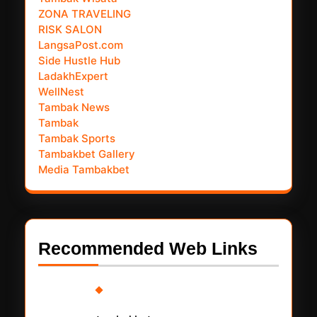
ZONA TRAVELING
RISK SALON
LangsaPost.com
Side Hustle Hub
LadakhExpert
WellNest
Tambak News
Tambak
Tambak Sports
Tambakbet Gallery
Media Tambakbet
Recommended Web Links