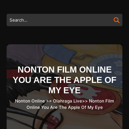
Skip
to
content
Search
Skip
for:
to
content
NONTON FILM ONLINE
YOU ARE THE APPLE OF
MY EYE
Nonton Online
>>
Olahraga Live
>>
Nonton Film
Online You Are The Apple Of My Eye