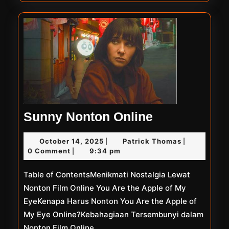
Sunny
Sunny Nonton Online
Nonton
October
Patrick
October 14, 2025
Patrick Thomas
|
|
Online
14,
Thomas
0 Comment
9:34 pm
|
2025
Table of ContentsMenikmati Nostalgia Lewat
Nonton Film Online You Are the Apple of My
EyeKenapa Harus Nonton You Are the Apple of
My Eye Online?Kebahagiaan Tersembunyi dalam
Nonton Film Online