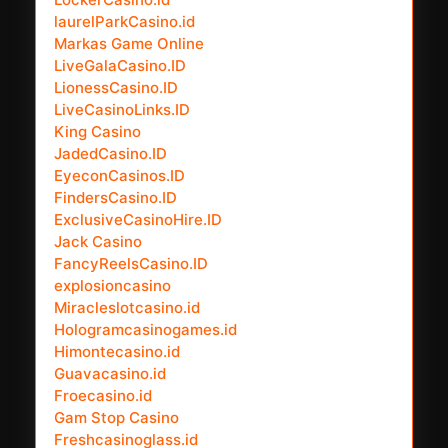
laurelParkCasino.id
Markas Game Online
LiveGalaCasino.ID
LionessCasino.ID
LiveCasinoLinks.ID
King Casino
JadedCasino.ID
EyeconCasinos.ID
FindersCasino.ID
ExclusiveCasinoHire.ID
Jack Casino
FancyReelsCasino.ID
explosioncasino
Miracleslotcasino.id
Hologramcasinogames.id
Himontecasino.id
Guavacasino.id
Froecasino.id
Gam Stop Casino
Freshcasinoglass.id