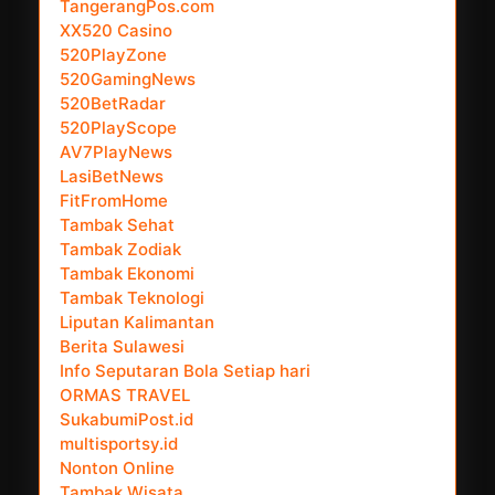
TangerangPos.com
XX520 Casino
520PlayZone
520GamingNews
520BetRadar
520PlayScope
AV7PlayNews
LasiBetNews
FitFromHome
Tambak Sehat
Tambak Zodiak
Tambak Ekonomi
Tambak Teknologi
Liputan Kalimantan
Berita Sulawesi
Info Seputaran Bola Setiap hari
ORMAS TRAVEL
SukabumiPost.id
multisportsy.id
Nonton Online
Tambak Wisata