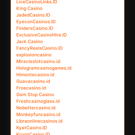
LiveCasinoLinks.ID
King Casino
JadedCasino.ID
EyeconCasinos.ID
FindersCasino.ID
ExclusiveCasinoHire.ID
Jack Casino
FancyReelsCasino.ID
explosioncasino
Miracleslotcasino.id
Hologramcasinogames.id
Himontecasino.id
Guavacasino.id
Froecasino.id
Gam Stop Casino
Freshcasinoglass.id
Nobettercasino.id
Monkeyfuncasino.id
Libraonlinecasinos.id
KyatCasino.ID
KroonCasino.ID