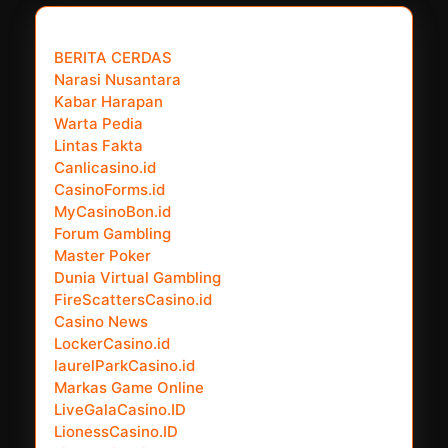
𝗣𝗮𝗿𝘁𝗻𝗲𝗿 𝗡𝗲𝘄𝘀 𝗡𝗲𝘁𝘄𝗼𝗿𝗸 :
BERITA CERDAS
Narasi Nusantara
Kabar Harapan
Warta Pedia
Lintas Fakta
Canlicasino.id
CasinoForms.id
MyCasinoBon.id
Forum Gambling
Master Poker
Dunia Virtual Gambling
FireScattersCasino.id
Casino News
LockerCasino.id
laurelParkCasino.id
Markas Game Online
LiveGalaCasino.ID
LionessCasino.ID