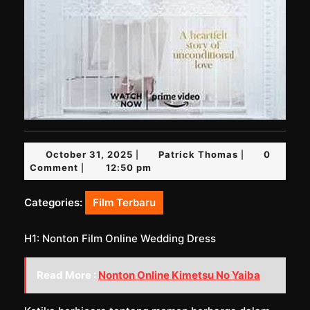
October
Patrick
October 31, 2025
Patrick Thomas
0
|
|
31,
Thomas
Comment
12:50 pm
|
2025
Categories:
Film Terbaru
H1: Nonton Film Online Wedding Dress
Read More :
Nonton Online Kimetsu No Yaiba