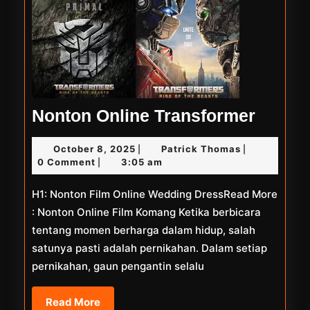
Nonto
Nonton Online Transformer
Online
October
Patrick
October 8, 2025
Patrick Thomas
|
|
Transf
8,
Thomas
0 Comment
3:05 am
|
2025
H1: Nonton Film Online Wedding DressRead More
: Nonton Online Film Komang Ketika berbicara
tentang momen berharga dalam hidup, salah
satunya pasti adalah pernikahan. Dalam setiap
pernikahan, gaun pengantin selalu
Read
Read More