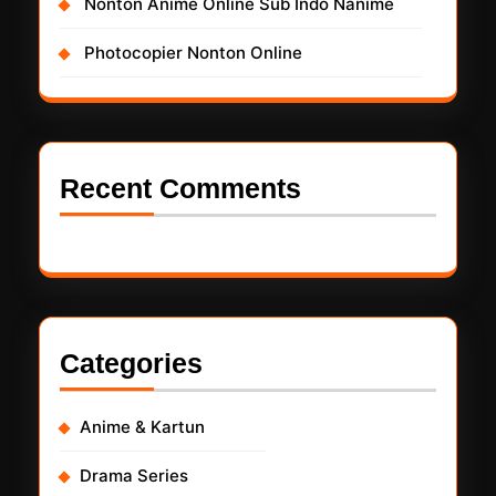
Nonton Anime Online Sub Indo Nanime
Photocopier Nonton Online
Recent Comments
Categories
Anime & Kartun
Drama Series