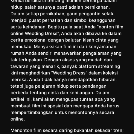
Ketika berbicara tentang momen berharga dalam
hidup, salah satunya pasti adalah pernikahan.
Dalam setiap pernikahan, gaun pengantin selalu
menjadi pusat perhatian dan simbol keanggunan
serta keindahan. Begitu pula saat Anda “nonton film
online Wedding Dress”, Anda akan dibawa ke dalam
cerita emosional dengan balutan kisah cinta yang
memukau. Menyaksikan film ini dari kenyamanan
rumah Anda sendiri menawarkan pengalaman yang
tak terlupakan. Dengan akses yang mudah dan
tawaran yang menarik, banyak platform streaming
kini menghadirkan “Wedding Dress” dalam koleksi
mereka. Anda tidak hanya mendapatkan hiburan,
tetapi juga pelajaran hidup serta pandangan
berbeda tentang cinta dan kehilangan. Dalam
artikel ini, kami akan mengupas tuntas apa yang
membuat film ini spesial dan mengapa Anda harus
mempertimbangkan untuk menontonnya secara
online.
Menonton film secara daring bukanlah sekadar tren;