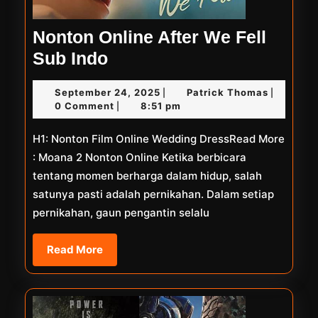
Nonton Online After We Fell
Nonton
Sub Indo
Online
September
Patrick
September 24, 2025
Patrick Thomas
|
|
After
24,
Thomas
0 Comment
8:51 pm
|
We
2025
H1: Nonton Film Online Wedding DressRead More
Fell
: Moana 2 Nonton Online Ketika berbicara
Sub
tentang momen berharga dalam hidup, salah
Indo
satunya pasti adalah pernikahan. Dalam setiap
pernikahan, gaun pengantin selalu
Read
Read More
More