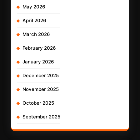
May 2026
April 2026
March 2026
February 2026
January 2026
December 2025
November 2025
October 2025
September 2025