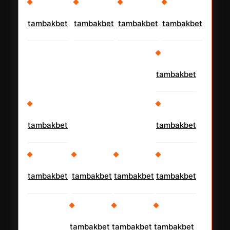
tambakbet
tambakbet
tambakbet
tambakbet
tambakbet
tambakbet
tambakbet
tambakbet
tambakbet
tambakbet
tambakbet
tambakbet
tambakbet
tambakbet