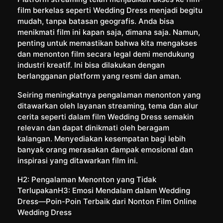
film berkelas seperti Wedding Dress menjadi begitu
mudah, tanpa batasan geografis. Anda bisa
menikmati film ini kapan saja, dimana saja. Namun,
penting untuk memastikan bahwa kita mengakses
dan menonton film secara legal demi mendukung
industri kreatif. Ini bisa dilakukan dengan
berlangganan platform yang resmi dan aman.
Seiring meningkatnya pengalaman menonton yang
ditawarkan oleh layanan streaming, tema dan alur
cerita seperti dalam film Wedding Dress semakin
relevan dan dapat dinikmati oleh beragam
kalangan. Menyediakan kesempatan bagi lebih
banyak orang merasakan dampak emosional dan
inspirasi yang ditawarkan film ini.
H2: Pengalaman Menonton yang Tidak
TerlupakanH3: Emosi Mendalam dalam Wedding
Dress—Poin-Poin Terbaik dari Nonton Film Online
Wedding Dress