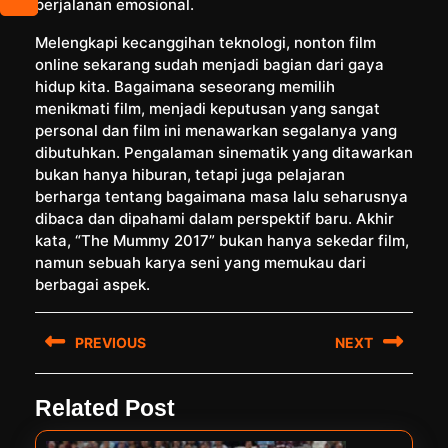
perjalanan emosional.
Melengkapi kecanggihan teknologi, nonton film
online sekarang sudah menjadi bagian dari gaya
hidup kita. Bagaimana seseorang memilih
menikmati film, menjadi keputusan yang sangat
personal dan film ini menawarkan segalanya yang
dibutuhkan. Pengalaman sinematik yang ditawarkan
bukan hanya hiburan, tetapi juga pelajaran
berharga tentang bagaimana masa lalu seharusnya
dibaca dan dipahami dalam perspektif baru. Akhir
kata, “The Mummy 2017” bukan hanya sekedar film,
namun sebuah karya seni yang memukau dari
berbagai aspek.
Post
PREVIOUS
NEXT
navigation
Previous
Next
Related Post
post:
post: