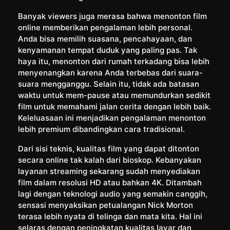
Banyak viewers juga merasa bahwa menonton film
online memberikan pengalaman lebih personal.
Anda bisa memilih suasana, pencahayaan, dan
kenyamanan tempat duduk yang paling pas. Tak
haya itu, menonton dari rumah terkadang bisa lebih
menyenangkan karena Anda terbebas dari suara-
suara mengganggu. Selain itu, tidak ada batasan
waktu untuk mem-pause atau memundurkan sedikit
film untuk memahami jalan cerita dengan lebih baik.
Keleluasaan ini menjadikan pengalaman menonton
lebih premium dibandingkan cara tradisional.
Dari sisi teknis, kualitas film yang dapat ditonton
secara online tak kalah dari bioskop. Kebanyakan
layanan streaming sekarang sudah menyediakan
film dalam resolusi HD atau bahkan 4K. Ditambah
lagi dengan teknologi audio yang semakin canggih,
sensasi menyaksikan petualangan Nick Morton
terasa lebih nyata di telinga dan mata kita. Hal ini
selaras dengan peningkatan kualitas layar dan