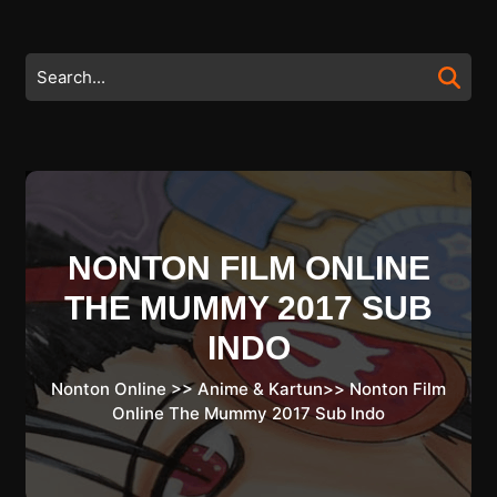
Skip
to
content
Search
Skip
for:
to
content
NONTON FILM ONLINE
THE MUMMY 2017 SUB
INDO
Nonton Online
>>
Anime & Kartun
>>
Nonton Film
Online The Mummy 2017 Sub Indo