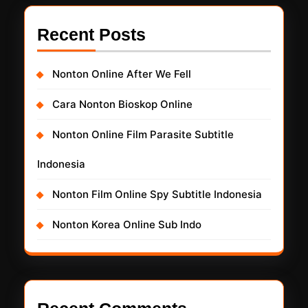
Recent Posts
Nonton Online After We Fell
Cara Nonton Bioskop Online
Nonton Online Film Parasite Subtitle
Indonesia
Nonton Film Online Spy Subtitle Indonesia
Nonton Korea Online Sub Indo