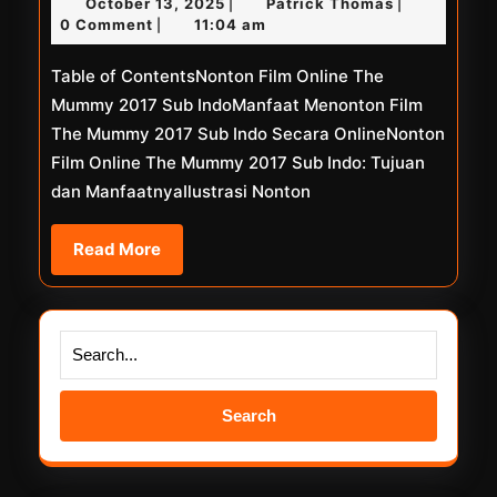
October
Patrick
October 13, 2025
Patrick Thomas
|
|
Forever
13,
Thomas
0 Comment
11:04 am
|
Season
2025
Table of ContentsNonton Film Online The
2
Mummy 2017 Sub IndoManfaat Menonton Film
The Mummy 2017 Sub Indo Secara OnlineNonton
Film Online The Mummy 2017 Sub Indo: Tujuan
dan ManfaatnyaIlustrasi Nonton
Read
Read More
More
Search
for: