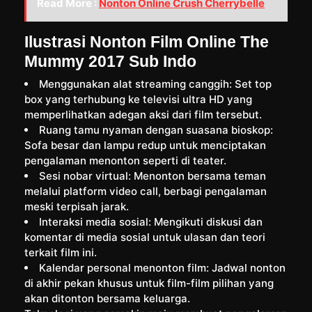
Read More :
Nonton Online Crush Cherrybelle
Ilustrasi Nonton Film Online The
Mummy 2017 Sub Indo
Menggunakan alat streaming canggih: Set top
box yang terhubung ke televisi ultra HD yang
memperlihatkan adegan aksi dari film tersebut.
Ruang tamu nyaman dengan suasana bioskop:
Sofa besar dan lampu redup untuk menciptakan
pengalaman menonton seperti di teater.
Sesi nobar virtual: Menonton bersama teman
melalui platform video call, berbagi pengalaman
meski terpisah jarak.
Interaksi media sosial: Mengikuti diskusi dan
komentar di media sosial untuk ulasan dan teori
terkait film ini.
Kalendar personal menonton film: Jadwal nonton
di akhir pekan khusus untuk film-film pilihan yang
akan ditonton bersama keluarga.