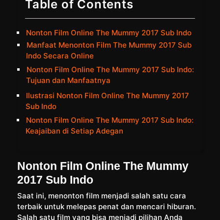
Table of Contents
Nonton Film Online The Mummy 2017 Sub Indo
Manfaat Menonton Film The Mummy 2017 Sub
Indo Secara Online
Nonton Film Online The Mummy 2017 Sub Indo:
Tujuan dan Manfaatnya
Ilustrasi Nonton Film Online The Mummy 2017
Sub Indo
Nonton Film Online The Mummy 2017 Sub Indo:
Keajaiban di Setiap Adegan
Nonton Film Online The Mummy
2017 Sub Indo
Saat ini, menonton film menjadi salah satu cara
terbaik untuk melepas penat dan mencari hiburan.
Salah satu film yang bisa menjadi pilihan Anda