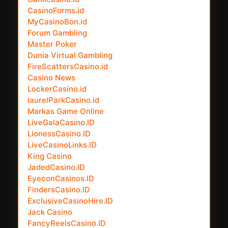
CasinoForms.id
MyCasinoBon.id
Forum Gambling
Master Poker
Dunia Virtual Gambling
FireScattersCasino.id
Casino News
LockerCasino.id
laurelParkCasino.id
Markas Game Online
LiveGalaCasino.ID
LionessCasino.ID
LiveCasinoLinks.ID
King Casino
JadedCasino.ID
EyeconCasinos.ID
FindersCasino.ID
ExclusiveCasinoHire.ID
Jack Casino
FancyReelsCasino.ID