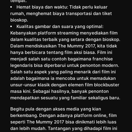
tempat.
Hemat biaya dan waktu: Tidak perlu keluar
rumah, menghemat biaya transportasi dan tiket
bioskop.
Kualitas gambar dan suara yang optimal:
Kebanyakan platform streaming menyediakan film
dalam kualitas terbaik yang setara dengan bioskop.
Dalam mendiskusikan The Mummy 2017, kita tidak
hanya berbicara tentang film aksi biasa. Film ini
menjadi salah satu contoh bagaimana franchise
legendaris bisa diperbarui untuk penonton modern.
Salah satu aspek yang paling menarik dari film ini
adalah bagaimana ia mencoba untuk memadukan
unsur-unsur klasik dengan elemen film blockbuster
masa kini. Sebagai hasilnya, banyak penonton
mendapatkan sesuatu yang familiar sekaligus baru.
Begitu pula dengan akses media yang kian
berkembang. Dengan adanya platform online, film
seperti The Mummy 2017 bisa dinikmati lebih luas
dan lebih mudah. Tantangan yang dihadapi film ini