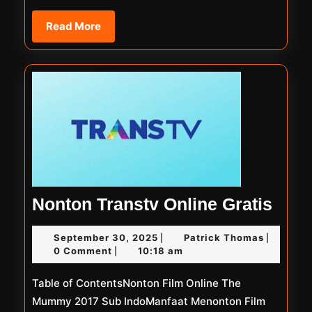
Read
Read More
More
Nont
Nonton Transtv Online Gratis
Tran
September
Patrick
September 30, 2025
Patrick Thomas
|
|
Onli
30,
Thomas
0 Comment
10:18 am
|
Grat
2025
Table of ContentsNonton Film Online The
Mummy 2017 Sub IndoManfaat Menonton Film