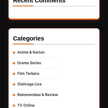
Recent Comments
Categories
Anime & Kartun
Drama Series
Film Terbaru
Olahraga Live
Rekomendasi & Review
TV Online