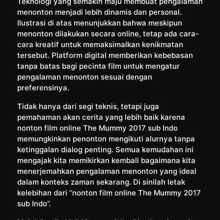
Teknologi yang semakin maju membuat pengalaman
menonton menjadi lebih dinamis dan personal.
Ilustrasi di atas menunjukkan bahwa meskipun
menonton dilakukan secara online, tetap ada cara-
cara kreatif untuk memaksimalkan kenikmatan
tersebut. Platform digital memberikan kebebasan
tanpa batas bagi pecinta film untuk mengatur
pengalaman menonton sesuai dengan
preferensinya.
Tidak hanya dari segi teknis, tetapi juga
pemahaman akan cerita yang lebih baik karena
nonton film online The Mummy 2017 sub Indo
memungkinkan penonton mengikuti alurnya tanpa
ketinggalan dialog penting. Semua kemudahan ini
mengajak kita memikirkan kembali bagaimana kita
menerjemahkan pengalaman menonton yang ideal
dalam konteks zaman sekarang. Di sinilah letak
kelebihan dari “nonton film online The Mummy 2017
sub Indo”.