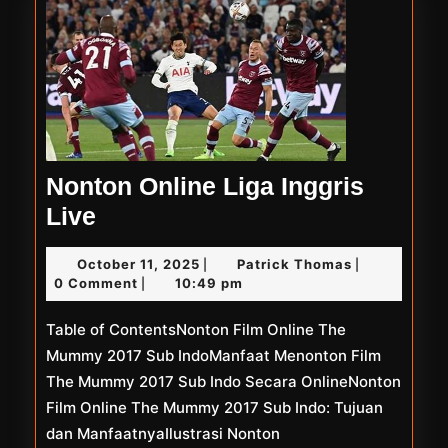
Nonton Online Liga Inggris
Nonton
Live
Online
October
Patrick
October 11, 2025
Patrick Thomas
|
|
Liga
11,
Thomas
0 Comment
10:49 pm
|
Inggris
2025
Table of ContentsNonton Film Online The
Live
Mummy 2017 Sub IndoManfaat Menonton Film
The Mummy 2017 Sub Indo Secara OnlineNonton
Film Online The Mummy 2017 Sub Indo: Tujuan
dan ManfaatnyaIlustrasi Nonton