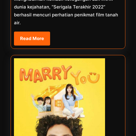
dunia kejahatan, “Serigala Terakhir 2022”
berhasil mencuri perhatian penikmat film tanah
air.
Read
Read More
More