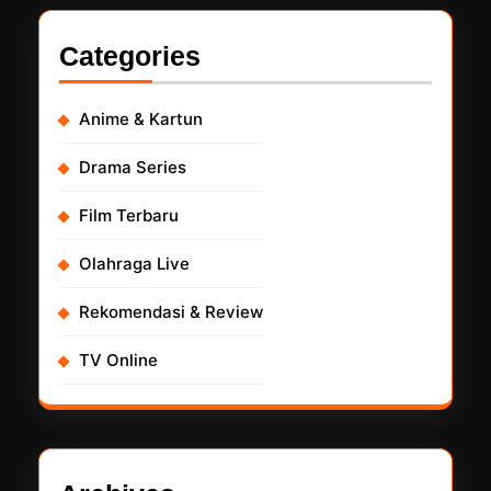
Categories
Anime & Kartun
Drama Series
Film Terbaru
Olahraga Live
Rekomendasi & Review
TV Online