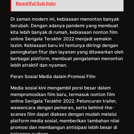
Beautiful Sub Indo
Di zaman modern ini, kebiasaan menonton banyak
berubah. Dengan adanya pandemi yang membuat
kita lebih banyak di rumah, kebiasaan nonton film
online Serigala Terakhir 2022 menjadi semakin
lazim. Kebiasaan baru ini tentunya diiringi dengan
peningkatan fitur dan layanan yang ditawarkan oleh
berbagai platform, membuat pengalaman menonton
lebih atraktif dan nyaman.
Peran Sosial Media dalam Promosi Film
Media sosial kini mengambil porsi besar dalam
mempromosikan film baru, termasuk nonton film
online Serigala Terakhir 2022. Peluncuran trailer,
wawancara dengan pemeran, serta behind-the-
scenes film dapat diakses dengan mudah melalui
platform media sosial, memberikan tambahan nilai
promosi dan membangun antisipasi lebih besar di
kalangan audiens.