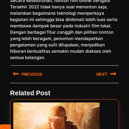
Secara keseluruhan, nonton film online Serigala
Terakhir 2022 tidak hanya soal menonton saja,
melainkan bagaimana teknologi memperkaya
kegiatan ini sehingga bisa dinikmati lebih luas serta
membawa dampak besar pada industri film lokal.
Dengan berbagai fitur canggih dan pilihan nonton
yang lebih beragam, penonton mendapatkan
pengalaman yang sulit dilupakan, menjadikan
hiburan berkualitas semakin mudah diakses oleh
semua kalangan.
Post
PREVIOUS
NEXT
navigation
Previous
Next
Related Post
post:
post: