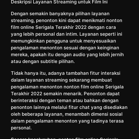
Deskripsi Layanan Streaming untuk Film Ini
Dengan semakin banyaknya pilihan layanan
streaming, penonton kini dapat menikmati nonton
film online Serigala Terakhir 2022 dengan cara
yang lebih personal dan intim. Layanan seperti ini
memungkinkan pengguna untuk menyesuaikan
pengalaman menonton sesuai dengan keinginan
mereka, apakah itu dengan audio yang lebih jernih
atau dengan subtitle pilihan.
Tidak hanya itu, adanya tambahan fitur interaksi
dalam layanan streaming sekarang membuat
pengalaman menonton nonton film online Serigala
Terakhir 2022 semakin menarik. Penonton dapat
berinteraksi dengan teman atau bahkan dengan
penonton lainnya melalui fitur chat yang disediakan
oleh beberapa layanan, menambah dimensi sosial
dalam pengalaman menonton yang tadinya terasa
personal.