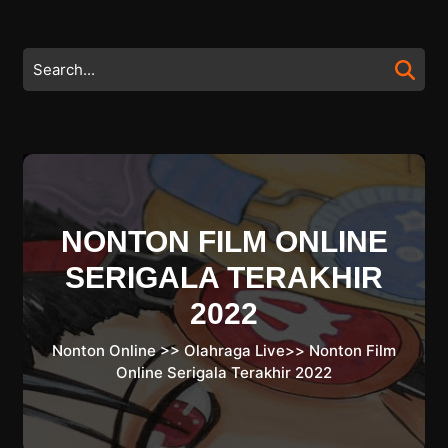
Skip
to
content
Search
Skip
for:
to
content
NONTON FILM ONLINE
SERIGALA TERAKHIR
2022
Nonton Online
>>
Olahraga Live
>>
Nonton Film
Online Serigala Terakhir 2022