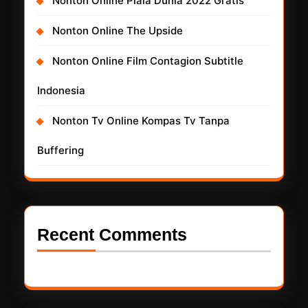
Nonton Online Piala Dunia 2022 Gratis
Nonton Online The Upside
Nonton Online Film Contagion Subtitle
Indonesia
Nonton Tv Online Kompas Tv Tanpa
Buffering
Recent Comments