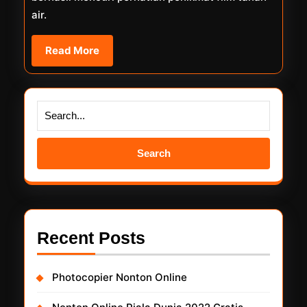
Dare
air.
Read
Read More
More
Search
for:
Recent Posts
Photocopier Nonton Online