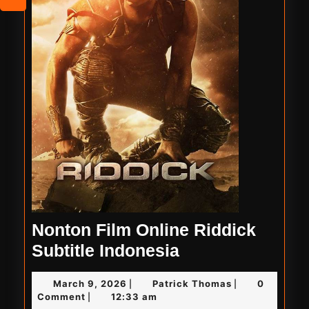
Nonton Film Online Riddick
Nonton
Subtitle Indonesia
Film
March
Patrick
March 9, 2026
Patrick Thomas
0
|
|
Online
9,
Thomas
Comment
12:33 am
|