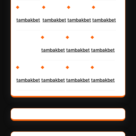
tambakbet
tambakbet
tambakbet
tambakbet
tambakbet
tambakbet
tambakbet
tambakbet
tambakbet
tambakbet
tambakbet