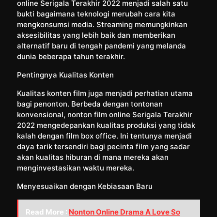
online Serigala Terakhir 2022 menjadi salah satu
bukti bagaimana teknologi merubah cara kita
mengkonsumsi media. Streaming memungkinkan
aksesibilitas yang lebih baik dan memberikan
alternatif baru di tengah pandemi yang melanda
dunia beberapa tahun terakhir.
Pentingnya Kualitas Konten
Kualitas konten film juga menjadi perhatian utama
bagi penonton. Berbeda dengan tontonan
konvensional, nonton film online Serigala Terakhir
2022 mengedepankan kualitas produksi yang tidak
kalah dengan film box office. Ini tentunya menjadi
daya tarik tersendiri bagi pecinta film yang sadar
akan kualitas hiburan di mana mereka akan
menginvestasikan waktu mereka.
Menyesuaikan dengan Kebiasaan Baru
Read More :
Nonton Online Drama A Love So