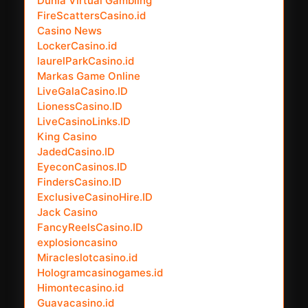
Dunia Virtual Gambling
FireScattersCasino.id
Casino News
LockerCasino.id
laurelParkCasino.id
Markas Game Online
LiveGalaCasino.ID
LionessCasino.ID
LiveCasinoLinks.ID
King Casino
JadedCasino.ID
EyeconCasinos.ID
FindersCasino.ID
ExclusiveCasinoHire.ID
Jack Casino
FancyReelsCasino.ID
explosioncasino
Miracleslotcasino.id
Hologramcasinogames.id
Himontecasino.id
Guavacasino.id