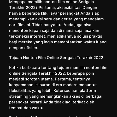
Mengapa memilih nonton film online Serigala
Terakhir 2022? Pertama, aksesibilitas. Dengan
hanya beberapa klik, layar perangkat Anda siap
menampilkan aksi seru dan cerita yang mendalam
dari film ini. Tidak hanya itu, Anda juga bisa
menonton kapan saja dan di mana saja, asalkan
terkoneksi internet, menjadikannya solusi praktis
bagi mereka yang ingin memanfaatkan waktu luang
dengan efisien.
Tujuan Nonton Film Online Serigala Terakhir 2022
Ketika berbicara tentang tujuan memilih nonton film
online Serigala Terakhir 2022, beberapa poin
menjadi sorotan utama. Pertama, tentunya
kenyamanan. Hiburan di era modern menuntut
fleksibilitas yang lebih. Ketersediaan platform
streaming yang memungkinkan akses di berbagai
perangkat berarti Anda tidak lagi terikat oleh
tempat dan waktu.