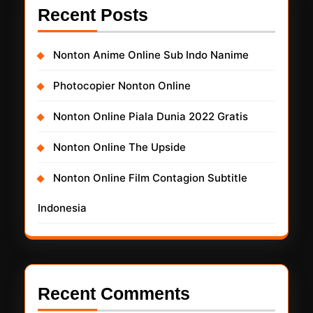
Recent Posts
Nonton Anime Online Sub Indo Nanime
Photocopier Nonton Online
Nonton Online Piala Dunia 2022 Gratis
Nonton Online The Upside
Nonton Online Film Contagion Subtitle
Indonesia
Recent Comments