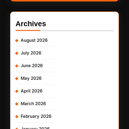
Archives
August 2026
July 2026
June 2026
May 2026
April 2026
March 2026
February 2026
January 2026