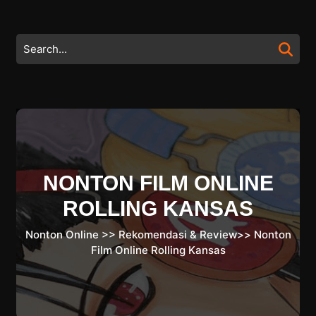
Skip
to
content
Search
Skip
for:
to
content
NONTON FILM ONLINE
ROLLING KANSAS
Nonton Online
>>
Rekomendasi & Review
>>
Nonton
Film Online Rolling Kansas