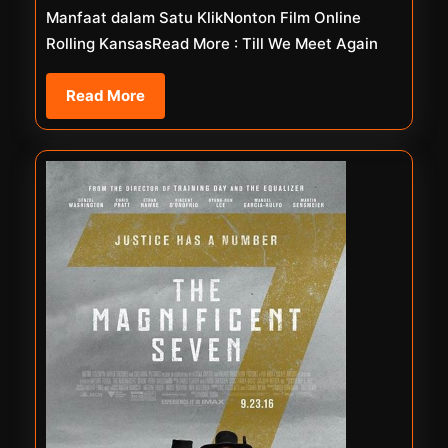
Manfaat dalam Satu KlikNonton Film Online
Rolling KansasRead More : Till We Meet Again
Read
Read More
More