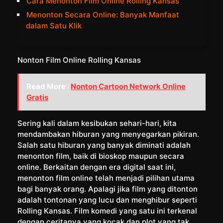
Cara Menonton Film Online Rolling Kansas
Menonton Secara Online: Banyak Manfaat
dalam Satu Klik
Nonton Film Online Rolling Kansas
Read More :
Nonton Cartoon Network Online
Gratis
Sering kali dalam kesibukan sehari-hari, kita
mendambakan hiburan yang menyegarkan pikiran.
Salah satu hiburan yang banyak diminati adalah
menonton film, baik di bioskop maupun secara
online. Berkaitan dengan era digital saat ini,
menonton film online telah menjadi pilihan utama
bagi banyak orang. Apalagi jika film yang ditonton
adalah tontonan yang lucu dan menghibur seperti
Rolling Kansas. Film komedi yang satu ini terkenal
dengan ceritanya yang kocak dan plot yang tak