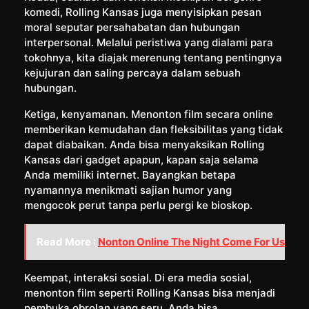
komedi, Rolling Kansas juga menyisipkan pesan
moral seputar persahabatan dan hubungan
interpersonal. Melalui peristiwa yang dialami para
tokohnya, kita diajak merenung tentang pentingnya
kejujuran dan saling percaya dalam sebuah
hubungan.
Ketiga, kenyamanan. Menonton film secara online
memberikan kemudahan dan fleksibilitas yang tidak
dapat diabaikan. Anda bisa menyaksikan Rolling
Kansas dari gadget apapun, kapan saja selama
Anda memiliki internet. Bayangkan betapa
nyamannya menikmati sajian humor yang
mengocok perut tanpa perlu pergi ke bioskop.
Read More :
Nonton Online The Night Come For Us
Keempat, interaksi sosial. Di era media sosial,
menonton film seperti Rolling Kansas bisa menjadi
pembuka obrolan yang seru. Anda bisa