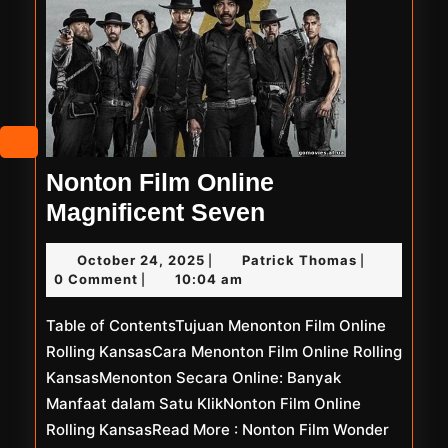
Nonton Film Online
Nonton
Magnificent Seven
Film
October
Patrick
October 24, 2025
Patrick Thomas
|
|
Online
24,
Thomas
0 Comment
10:04 am
|
Magnificent
2025
Table of ContentsTujuan Menonton Film Online
Seven
Rolling KansasCara Menonton Film Online Rolling
KansasMenonton Secara Online: Banyak
Manfaat dalam Satu KlikNonton Film Online
Rolling KansasRead More : Nonton Film Wonder