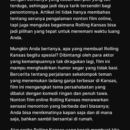
terduga, sehingga jadi daya tarik tersendiri bagi
penontonnya. Artikel ini tidak hanya membahas
tentang serunya pengalaman nonton film online,
tapi juga mengulas bagaimana Rolling Kansas bisa
jadi pilihan yang tepat untuk menemani waktu luang
Anda.
Mungkin Anda bertanya, apa yang membuat Rolling
Kansas begitu spesial? Dibintangi oleh para aktor
yang kemampuannya tak diragukan lagi, film ini
mampu menghadirkan humor segar yang tidak basi.
Bercerita tentang perjalanan sekelompok teman
yang menemukan ladang ganja terbesar di Kansas,
film ini mengangkat tema persahabatan yang
dibalut dengan komedi ringan dan penuh tawa.
Nonton film online Rolling Kansas menawarkan
sensasi menonton yang berbeda dari biasanya;
Anda bisa menikmatinya kapan saja dan di mana
saja, bahkan sambil bersantai di rumah.
Alur cerita Rolling Kansas yang kocak membuat kita