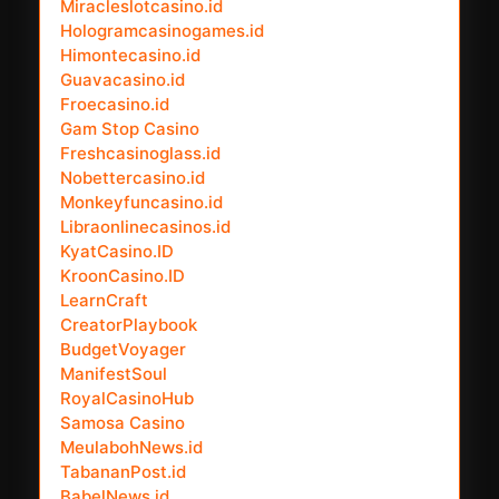
Miracleslotcasino.id
Hologramcasinogames.id
Himontecasino.id
Guavacasino.id
Froecasino.id
Gam Stop Casino
Freshcasinoglass.id
Nobettercasino.id
Monkeyfuncasino.id
Libraonlinecasinos.id
KyatCasino.ID
KroonCasino.ID
LearnCraft
CreatorPlaybook
BudgetVoyager
ManifestSoul
RoyalCasinoHub
Samosa Casino
MeulabohNews.id
TabananPost.id
BabelNews.id