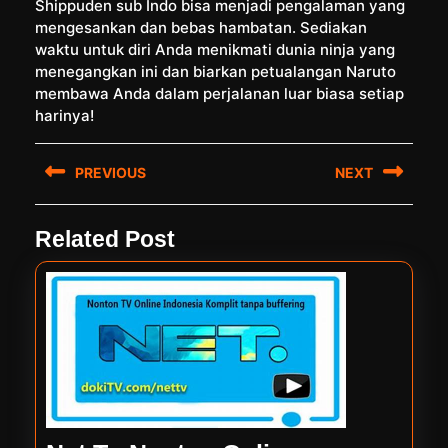
Shippuden sub Indo bisa menjadi pengalaman yang
mengesankan dan bebas hambatan. Sediakan
waktu untuk diri Anda menikmati dunia ninja yang
menegangkan ini dan biarkan petualangan Naruto
membawa Anda dalam perjalanan luar biasa setiap
harinya!
Post
PREVIOUS
NEXT
navigation
Previous
Next
Related Post
post:
post: