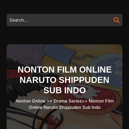
Skip
to
content
Search
Skip
for:
to
content
NONTON FILM ONLINE
NARUTO SHIPPUDEN
SUB INDO
Nonton Online
>>
Drama Series
>>
Nonton Film
Online Naruto Shippuden Sub Indo