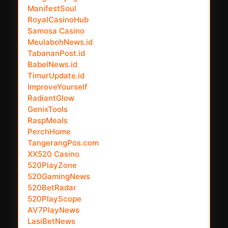
ManifestSoul
RoyalCasinoHub
Samosa Casino
MeulabohNews.id
TabananPost.id
BabelNews.id
TimurUpdate.id
ImproveYourself
RadiantGlow
GenixTools
RaspMeals
PerchHome
TangerangPos.com
XX520 Casino
520PlayZone
520GamingNews
520BetRadar
520PlayScope
AV7PlayNews
LasiBetNews