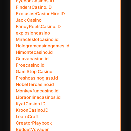
EyeconCasinos.ID
FindersCasino.ID
ExclusiveCasinoHire.ID
Jack Casino
FancyReelsCasino.ID
explosioncasino
Miracleslotcasino.id
Hologramcasinogames.id
Himontecasino.id
Guavacasino.id
Froecasino.id
Gam Stop Casino
Freshcasinoglass.id
Nobettercasino.id
Monkeyfuncasino.id
Libraonlinecasinos.id
KyatCasino.ID
KroonCasino.ID
LearnCraft
CreatorPlaybook
BudgetVoyager