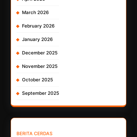
March 2026
February 2026
January 2026
December 2025
November 2025
October 2025
September 2025
𝗣𝗮𝗿𝘁𝗻𝗲𝗿 𝗡𝗲𝘄𝘀 𝗡𝗲𝘁𝘄𝗼𝗿𝗸 :
BERITA CERDAS