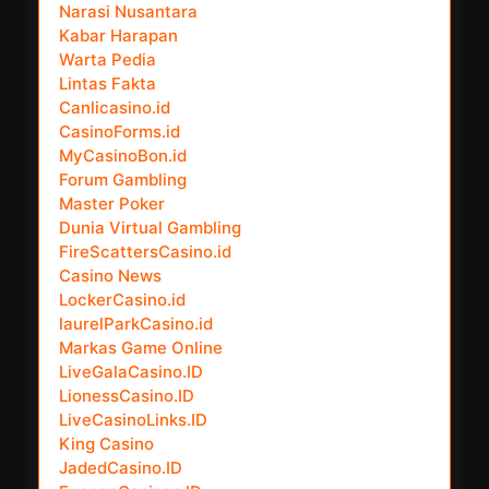
Narasi Nusantara
Kabar Harapan
Warta Pedia
Lintas Fakta
Canlicasino.id
CasinoForms.id
MyCasinoBon.id
Forum Gambling
Master Poker
Dunia Virtual Gambling
FireScattersCasino.id
Casino News
LockerCasino.id
laurelParkCasino.id
Markas Game Online
LiveGalaCasino.ID
LionessCasino.ID
LiveCasinoLinks.ID
King Casino
JadedCasino.ID