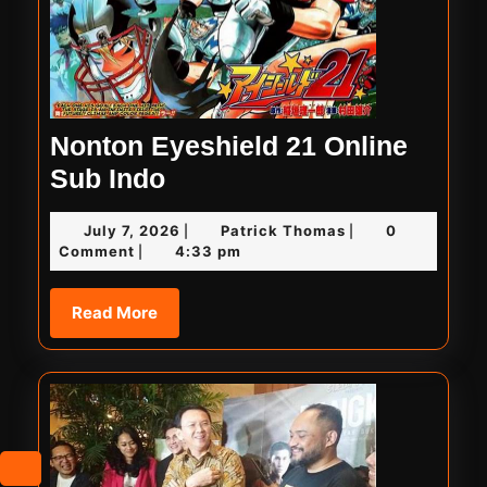
Nonton Eyeshield 21 Online
Nonton
Sub Indo
Eyeshield
July
Patrick
July 7, 2026
Patrick Thomas
0
|
|
21
7,
Thomas
Comment
4:33 pm
|
Online
2026
Sub
Read
Read More
More
Indo