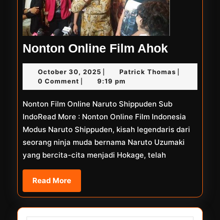
Nonton
Nonton Online Film Ahok
Online
October
Patrick
October 30, 2025
Patrick Thomas
|
|
Film
30,
Thomas
0 Comment
9:19 pm
|
Ahok
2025
Nonton Film Online Naruto Shippuden Sub
IndoRead More : Nonton Online Film Indonesia
Modus Naruto Shippuden, kisah legendaris dari
seorang ninja muda bernama Naruto Uzumaki
yang bercita-cita menjadi Hokage, telah
Read
Read More
More