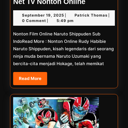
Net
Net Tv Nonton Online
Tv
September
Patrick
September 19, 2025
Patrick Thomas
|
|
Nonton
19,
Thomas
0 Comment
5:49 pm
|
Online
2025
Nonton Film Online Naruto Shippuden Sub
IndoRead More : Nonton Online Rudy Habibie
Naruto Shippuden, kisah legendaris dari seorang
ninja muda bernama Naruto Uzumaki yang
bercita-cita menjadi Hokage, telah memikat
Read
Read More
More