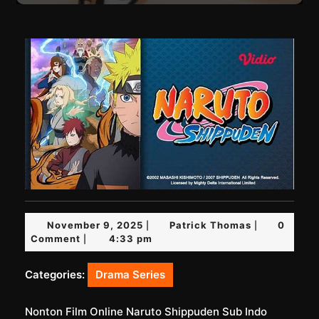
November
Patrick
November 9, 2025
Patrick Thomas
0
|
|
9,
Thomas
Comment
4:33 pm
|
2025
Categories:
Drama Series
Nonton Film Online Naruto Shippuden Sub Indo