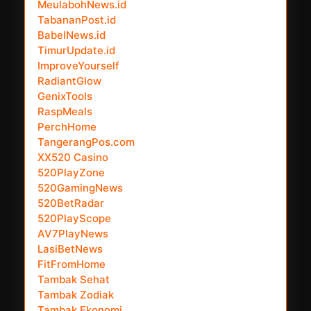
MeulabohNews.id
TabananPost.id
BabelNews.id
TimurUpdate.id
ImproveYourself
RadiantGlow
GenixTools
RaspMeals
PerchHome
TangerangPos.com
XX520 Casino
520PlayZone
520GamingNews
520BetRadar
520PlayScope
AV7PlayNews
LasiBetNews
FitFromHome
Tambak Sehat
Tambak Zodiak
Tambak Ekonomi