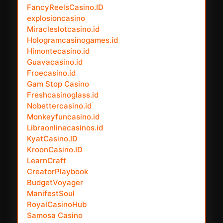
FancyReelsCasino.ID
explosioncasino
Miracleslotcasino.id
Hologramcasinogames.id
Himontecasino.id
Guavacasino.id
Froecasino.id
Gam Stop Casino
Freshcasinoglass.id
Nobettercasino.id
Monkeyfuncasino.id
Libraonlinecasinos.id
KyatCasino.ID
KroonCasino.ID
LearnCraft
CreatorPlaybook
BudgetVoyager
ManifestSoul
RoyalCasinoHub
Samosa Casino