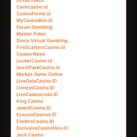
Lintas Fakta
Canlicasino.id
CasinoForms.id
MyCasinoBon.id
Forum Gambling
Master Poker
Dunia Virtual Gambling
FireScattersCasino.id
Casino News
LockerCasino.id
laurelParkCasino.id
Markas Game Online
LiveGalaCasino.ID
LionessCasino.ID
LiveCasinoLinks.ID
King Casino
JadedCasino.ID
EyeconCasinos.ID
FindersCasino.ID
ExclusiveCasinoHire.ID
Jack Casino