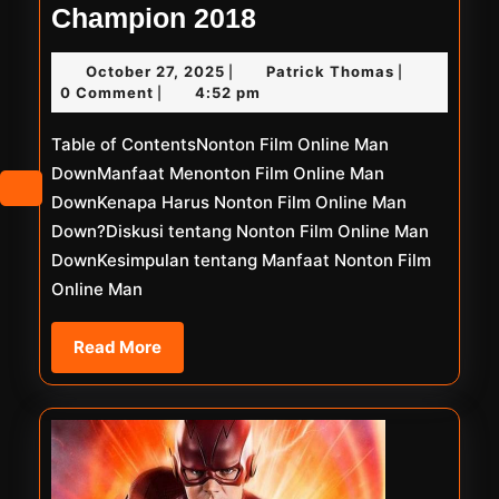
Nonton
Champion 2018
Online
October
Patrick
October 27, 2025
Patrick Thomas
|
|
Final
27,
Thomas
0 Comment
4:52 pm
|
Liga
2025
Table of ContentsNonton Film Online Man
Champion
DownManfaat Menonton Film Online Man
2018
DownKenapa Harus Nonton Film Online Man
Down?Diskusi tentang Nonton Film Online Man
DownKesimpulan tentang Manfaat Nonton Film
Online Man
Read
Read More
More