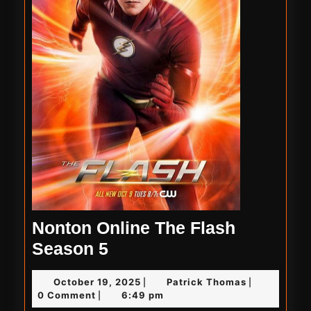
Nonton Online The Flash
Nonton
Season 5
Online
October
Patrick
October 19, 2025
Patrick Thomas
|
|
The
19,
Thomas
0 Comment
6:49 pm
|
Flash
2025