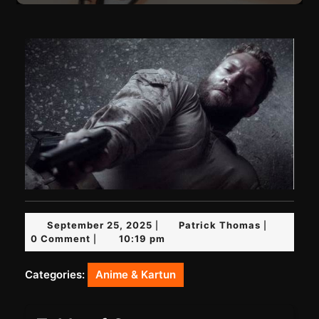
September
Patrick
September 25, 2025
Patrick Thomas
|
|
25,
Thomas
0 Comment
10:19 pm
|
2025
Categories:
Anime & Kartun