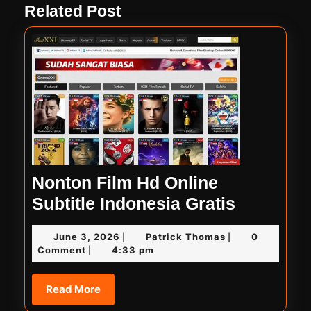
Related Post
post:
post:
Nonton Film Hd Online
Nonton
Subtitle Indonesia Gratis
Film
June
Patrick
June 3, 2026
Patrick Thomas
0
|
|
Hd
3,
Thomas
Comment
4:33 pm
|
Online
2026
Subtitle
Read
Read More
More
Indonesi