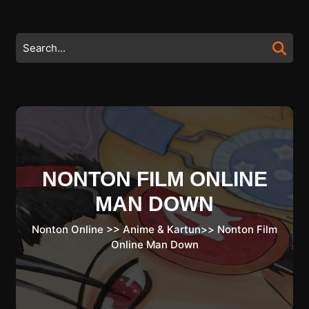
Skip
to
content
Search
Skip
for:
to
content
NONTON FILM ONLINE
MAN DOWN
Nonton Online
>>
Anime & Kartun
>>
Nonton Film
Online Man Down