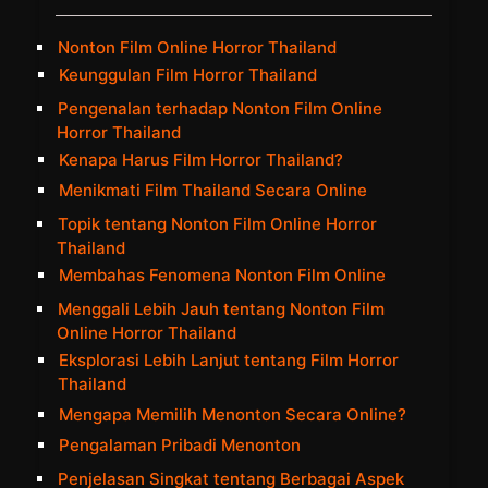
Nonton Film Online Horror Thailand
Keunggulan Film Horror Thailand
Pengenalan terhadap Nonton Film Online
Horror Thailand
Kenapa Harus Film Horror Thailand?
Menikmati Film Thailand Secara Online
Topik tentang Nonton Film Online Horror
Thailand
Membahas Fenomena Nonton Film Online
Menggali Lebih Jauh tentang Nonton Film
Online Horror Thailand
Eksplorasi Lebih Lanjut tentang Film Horror
Thailand
Mengapa Memilih Menonton Secara Online?
Pengalaman Pribadi Menonton
Penjelasan Singkat tentang Berbagai Aspek