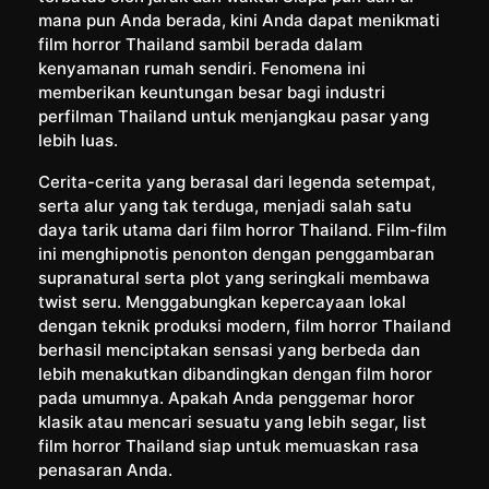
mana pun Anda berada, kini Anda dapat menikmati
film horror Thailand sambil berada dalam
kenyamanan rumah sendiri. Fenomena ini
memberikan keuntungan besar bagi industri
perfilman Thailand untuk menjangkau pasar yang
lebih luas.
Cerita-cerita yang berasal dari legenda setempat,
serta alur yang tak terduga, menjadi salah satu
daya tarik utama dari film horror Thailand. Film-film
ini menghipnotis penonton dengan penggambaran
supranatural serta plot yang seringkali membawa
twist seru. Menggabungkan kepercayaan lokal
dengan teknik produksi modern, film horror Thailand
berhasil menciptakan sensasi yang berbeda dan
lebih menakutkan dibandingkan dengan film horor
pada umumnya. Apakah Anda penggemar horor
klasik atau mencari sesuatu yang lebih segar, list
film horror Thailand siap untuk memuaskan rasa
penasaran Anda.