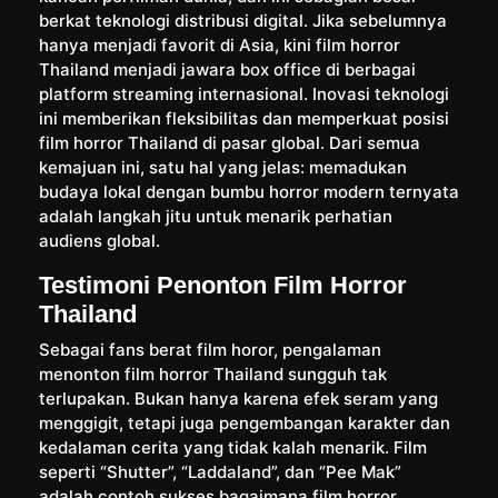
berkat teknologi distribusi digital. Jika sebelumnya
hanya menjadi favorit di Asia, kini film horror
Thailand menjadi jawara box office di berbagai
platform streaming internasional. Inovasi teknologi
ini memberikan fleksibilitas dan memperkuat posisi
film horror Thailand di pasar global. Dari semua
kemajuan ini, satu hal yang jelas: memadukan
budaya lokal dengan bumbu horror modern ternyata
adalah langkah jitu untuk menarik perhatian
audiens global.
Testimoni Penonton Film Horror
Thailand
Sebagai fans berat film horor, pengalaman
menonton film horror Thailand sungguh tak
terlupakan. Bukan hanya karena efek seram yang
menggigit, tetapi juga pengembangan karakter dan
kedalaman cerita yang tidak kalah menarik. Film
seperti “Shutter”, “Laddaland”, dan “Pee Mak”
adalah contoh sukses bagaimana film horror