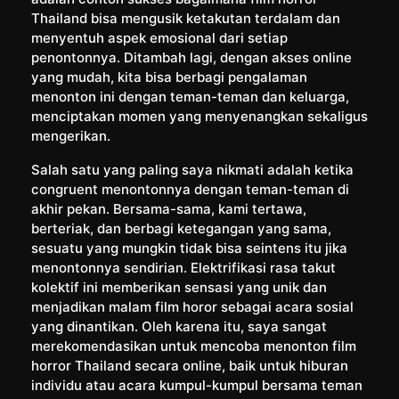
Thailand bisa mengusik ketakutan terdalam dan
menyentuh aspek emosional dari setiap
penontonnya. Ditambah lagi, dengan akses online
yang mudah, kita bisa berbagi pengalaman
menonton ini dengan teman-teman dan keluarga,
menciptakan momen yang menyenangkan sekaligus
mengerikan.
Salah satu yang paling saya nikmati adalah ketika
congruent menontonnya dengan teman-teman di
akhir pekan. Bersama-sama, kami tertawa,
berteriak, dan berbagi ketegangan yang sama,
sesuatu yang mungkin tidak bisa seintens itu jika
menontonnya sendirian. Elektrifikasi rasa takut
kolektif ini memberikan sensasi yang unik dan
menjadikan malam film horor sebagai acara sosial
yang dinantikan. Oleh karena itu, saya sangat
merekomendasikan untuk mencoba menonton film
horror Thailand secara online, baik untuk hiburan
individu atau acara kumpul-kumpul bersama teman