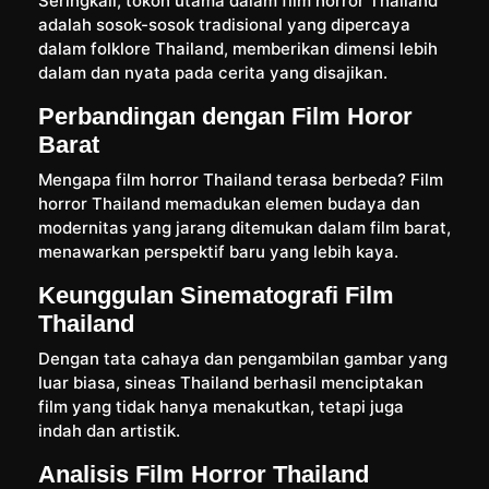
Seringkali, tokoh utama dalam film horror Thailand
adalah sosok-sosok tradisional yang dipercaya
dalam folklore Thailand, memberikan dimensi lebih
dalam dan nyata pada cerita yang disajikan.
Perbandingan dengan Film Horor
Barat
Mengapa film horror Thailand terasa berbeda? Film
horror Thailand memadukan elemen budaya dan
modernitas yang jarang ditemukan dalam film barat,
menawarkan perspektif baru yang lebih kaya.
Keunggulan Sinematografi Film
Thailand
Dengan tata cahaya dan pengambilan gambar yang
luar biasa, sineas Thailand berhasil menciptakan
film yang tidak hanya menakutkan, tetapi juga
indah dan artistik.
Analisis Film Horror Thailand