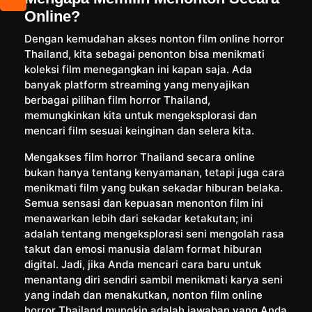
Online?
Dengan kemudahan akses nonton film online horror
Thailand, kita sebagai penonton bisa menikmati
koleksi film menegangkan ini kapan saja. Ada
banyak platform streaming yang menyajikan
berbagai pilihan film horror Thailand,
memungkinkan kita untuk mengeksplorasi dan
mencari film sesuai keinginan dan selera kita.
Mengakses film horror Thailand secara online
bukan hanya tentang kenyamanan, tetapi juga cara
menikmati film yang bukan sekadar hiburan belaka.
Semua sensasi dan kepuasan menonton film ini
menawarkan lebih dari sekadar ketakutan; ini
adalah tentang mengeksplorasi seni mengolah rasa
takut dan emosi manusia dalam format hiburan
digital. Jadi, jika Anda mencari cara baru untuk
menantang diri sendiri sambil menikmati karya seni
yang indah dan menakutkan, nonton film online
horror Thailand mungkin adalah jawaban yang Anda