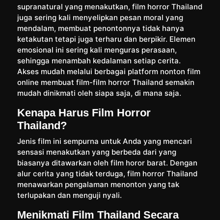
supranatural yang menakutkan, film horror Thailand
juga sering kali menyelipkan pesan moral yang
mendalam, membuat penontonnya tidak hanya
ketakutan tetapi juga terharu dan berpikir. Elemen
emosional ini sering kali menguras perasaan,
sehingga menambah kedalaman setiap cerita.
Akses mudah melalui berbagai platform nonton film
online membuat film-film horror Thailand semakin
mudah dinikmati oleh siapa saja, di mana saja.
Kenapa Harus Film Horror
Thailand?
Jenis film ini sempurna untuk Anda yang mencari
sensasi menakutkan yang berbeda dari yang
biasanya ditawarkan oleh film horor barat. Dengan
alur cerita yang tidak terduga, film horror Thailand
menawarkan pengalaman menonton yang tak
terlupakan dan menguji nyali.
Menikmati Film Thailand Secara