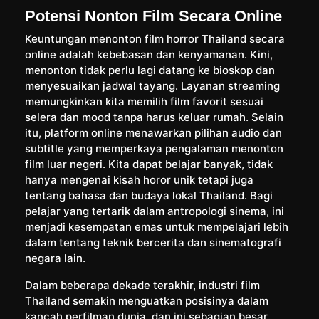
Potensi Nonton Film Secara Online
Keuntungan menonton film horror Thailand secara
online adalah kebebasan dan kenyamanan. Kini,
menonton tidak perlu lagi datang ke bioskop dan
menyesuaikan jadwal tayang. Layanan streaming
memungkinkan kita memilih film favorit sesuai
selera dan mood tanpa harus keluar rumah. Selain
itu, platform online menawarkan pilihan audio dan
subtitle yang memperkaya pengalaman menonton
film luar negeri. Kita dapat belajar banyak, tidak
hanya mengenai kisah horor unik tetapi juga
tentang bahasa dan budaya lokal Thailand. Bagi
pelajar yang tertarik dalam antropologi sinema, ini
menjadi kesempatan emas untuk mempelajari lebih
dalam tentang teknik bercerita dan sinematografi
negara lain.
Dalam beberapa dekade terakhir, industri film
Thailand semakin menguatkan posisinya dalam
kancah perfilman dunia, dan ini sebagian besar