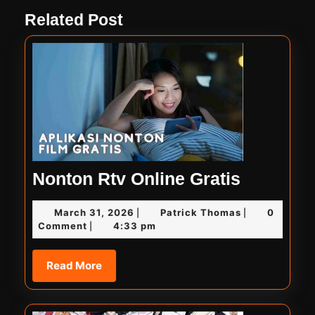
Previous
Next
Related Post
post:
post:
Nonton
Nonton Rtv Online Gratis
Rtv
March
Patrick
March 31, 2026
Patrick Thomas
0
|
|
Online
31,
Thomas
Comment
4:33 pm
|
Gratis
2026
Read
Read More
More