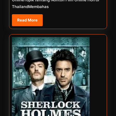
ThailandMembahas
Read
Read More
More