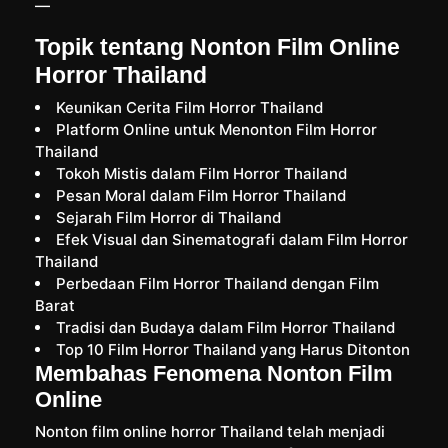
—
Topik tentang Nonton Film Online
Horror Thailand
Keunikan Cerita Film Horror Thailand
Platform Online untuk Menonton Film Horror
Thailand
Tokoh Mistis dalam Film Horror Thailand
Pesan Moral dalam Film Horror Thailand
Sejarah Film Horror di Thailand
Efek Visual dan Sinematografi dalam Film Horror
Thailand
Perbedaan Film Horror Thailand dengan Film
Barat
Tradisi dan Budaya dalam Film Horror Thailand
Top 10 Film Horror Thailand yang Harus Ditonton
Membahas Fenomena Nonton Film
Online
Nonton film online horror Thailand telah menjadi