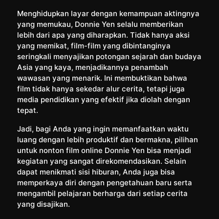
Menghidupkan layar dengan kemampuan aktingnya
yang memukau, Donnie Yen selalu memberikan
lebih dari apa yang diharapkan. Tidak hanya aksi
yang memikat, film-film yang dibintanginya
seringkali menyajikan potongan sejarah dan budaya
Asia yang kaya, menjadikannya penambah
wawasan yang menarik. Ini membuktikan bahwa
film tidak hanya sekedar alur cerita, tetapi juga
media pendidikan yang efektif jika diolah dengan
tepat.
Jadi, bagi Anda yang ingin memanfaatkan waktu
luang dengan lebih produktif dan bermakna, pilihan
untuk nonton film online Donnie Yen bisa menjadi
kegiatan yang sangat direkomendasikan. Selain
dapat menikmati sisi hiburan, Anda juga bisa
memperkaya diri dengan pengetahuan baru serta
mengambil pelajaran berharga dari setiap cerita
yang disajikan.