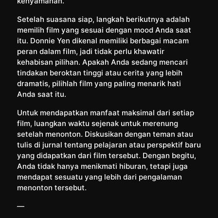
kenyamanan.
Setelah suasana siap, langkah berikutnya adalah
memilih film yang sesuai dengan mood Anda saat
itu. Donnie Yen dikenal memiliki berbagai macam
peran dalam film, jadi tidak perlu khawatir
kehabisan pilihan. Apakah Anda sedang mencari
tindakan beroktan tinggi atau cerita yang lebih
dramatis, pilihlah film yang paling menarik hati
Anda saat itu.
Untuk mendapatkan manfaat maksimal dari setiap
film, luangkan waktu sejenak untuk merenung
setelah menonton. Diskusikan dengan teman atau
tulis di jurnal tentang pelajaran atau perspektif baru
yang didapatkan dari film tersebut. Dengan begitu,
Anda tidak hanya menikmati hiburan, tetapi juga
mendapat sesuatu yang lebih dari pengalaman
menonton tersebut.
—