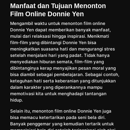
Manfaat dan Tujuan Menonton
Film Online Donnie Yen
Mengambil waktu untuk menonton film online
Donnie Yen dapat memberikan banyak manfaat,
mulai dari relaksasi hingga inspirasi. Menikmati
film-film yang dibintangi Donnie Yen bisa
meningkatkan suasana hati dan mengurangi stres
setelah menjalani hari yang padat. Tidak hanya
menyediakan hiburan semata, film-film yang
dibintanginya kerap menyajikan pesan moral yang
bisa diambil sebagai pembelajaran. Sebagai contoh,
keteguhan hati serta keberanian yang ditunjukkan
dalam karakter yang diperankannya mampu
memotivasi kita untuk menghadapi tantangan
hidup.
Selain itu, menonton film online Donnie Yen juga
bisa memacu ketertarikan pada seni bela diri.
Banyak penggemar yang kemudian tertarik untuk