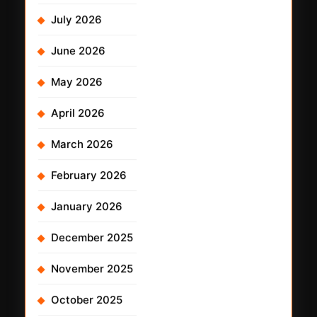
July 2026
June 2026
May 2026
April 2026
March 2026
February 2026
January 2026
December 2025
November 2025
October 2025