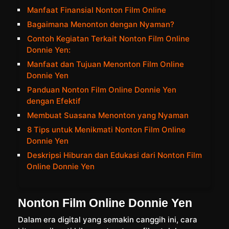
Manfaat Finansial Nonton Film Online
Bagaimana Menonton dengan Nyaman?
Contoh Kegiatan Terkait Nonton Film Online
Donnie Yen:
Manfaat dan Tujuan Menonton Film Online
Donnie Yen
Panduan Nonton Film Online Donnie Yen
dengan Efektif
Membuat Suasana Menonton yang Nyaman
8 Tips untuk Menikmati Nonton Film Online
Donnie Yen
Deskripsi Hiburan dan Edukasi dari Nonton Film
Online Donnie Yen
Nonton Film Online Donnie Yen
Dalam era digital yang semakin canggih ini, cara