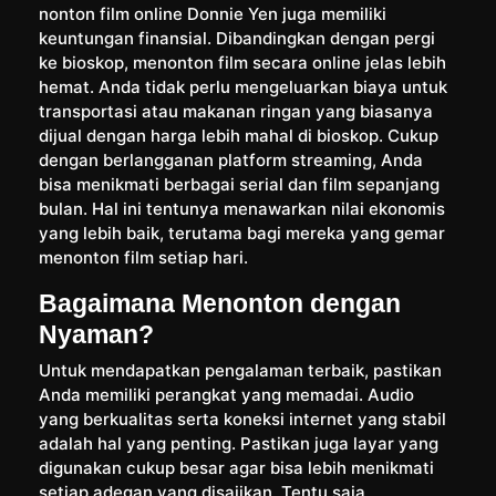
nonton film online Donnie Yen juga memiliki
keuntungan finansial. Dibandingkan dengan pergi
ke bioskop, menonton film secara online jelas lebih
hemat. Anda tidak perlu mengeluarkan biaya untuk
transportasi atau makanan ringan yang biasanya
dijual dengan harga lebih mahal di bioskop. Cukup
dengan berlangganan platform streaming, Anda
bisa menikmati berbagai serial dan film sepanjang
bulan. Hal ini tentunya menawarkan nilai ekonomis
yang lebih baik, terutama bagi mereka yang gemar
menonton film setiap hari.
Bagaimana Menonton dengan
Nyaman?
Untuk mendapatkan pengalaman terbaik, pastikan
Anda memiliki perangkat yang memadai. Audio
yang berkualitas serta koneksi internet yang stabil
adalah hal yang penting. Pastikan juga layar yang
digunakan cukup besar agar bisa lebih menikmati
setiap adegan yang disajikan. Tentu saja,