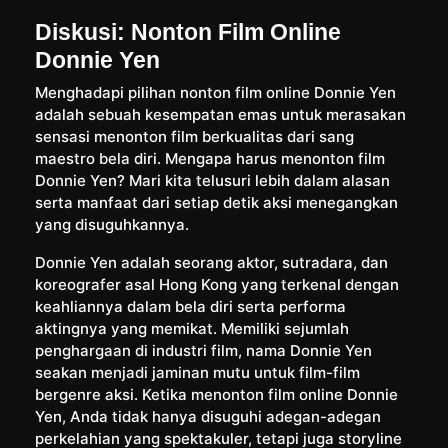
Diskusi: Nonton Film Online
Donnie Yen
Menghadapi pilihan nonton film online Donnie Yen
adalah sebuah kesempatan emas untuk merasakan
sensasi menonton film berkualitas dari sang
maestro bela diri. Mengapa harus menonton film
Donnie Yen? Mari kita telusuri lebih dalam alasan
serta manfaat dari setiap detik aksi menegangkan
yang disuguhkannya.
Donnie Yen adalah seorang aktor, sutradara, dan
koreografer asal Hong Kong yang terkenal dengan
keahliannya dalam bela diri serta performa
aktingnya yang memikat. Memiliki sejumlah
penghargaan di industri film, nama Donnie Yen
seakan menjadi jaminan mutu untuk film-film
bergenre aksi. Ketika menonton film online Donnie
Yen, Anda tidak hanya disuguhi adegan-adegan
perkelahian yang spektakuler, tetapi juga storyline