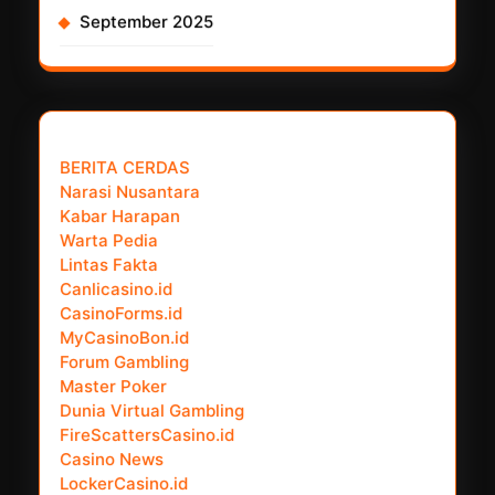
September 2025
𝗣𝗮𝗿𝘁𝗻𝗲𝗿 𝗡𝗲𝘄𝘀 𝗡𝗲𝘁𝘄𝗼𝗿𝗸 :
BERITA CERDAS
Narasi Nusantara
Kabar Harapan
Warta Pedia
Lintas Fakta
Canlicasino.id
CasinoForms.id
MyCasinoBon.id
Forum Gambling
Master Poker
Dunia Virtual Gambling
FireScattersCasino.id
Casino News
LockerCasino.id