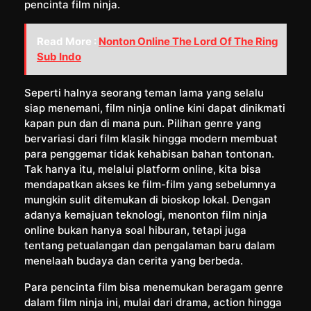
pencinta film ninja.
Read More :
Nonton Online The Lord Of The Ring
Sub Indo
Seperti halnya seorang teman lama yang selalu
siap menemani, film ninja online kini dapat dinikmati
kapan pun dan di mana pun. Pilihan genre yang
bervariasi dari film klasik hingga modern membuat
para penggemar tidak kehabisan bahan tontonan.
Tak hanya itu, melalui platform online, kita bisa
mendapatkan akses ke film-film yang sebelumnya
mungkin sulit ditemukan di bioskop lokal. Dengan
adanya kemajuan teknologi, menonton film ninja
online bukan hanya soal hiburan, tetapi juga
tentang petualangan dan pengalaman baru dalam
menelaah budaya dan cerita yang berbeda.
Para pencinta film bisa menemukan beragam genre
dalam film ninja ini, mulai dari drama, action hingga