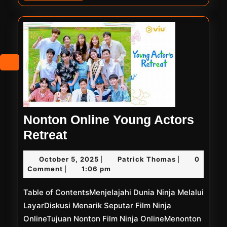
Nonton Online Young Actors
Nonton
Retreat
Online
October
Patrick
October 5, 2025
Patrick Thomas
0
|
|
Young
5,
Thomas
Comment
1:06 pm
|
Actors
2025
Table of ContentsMenjelajahi Dunia Ninja Melalui
Retreat
LayarDiskusi Menarik Seputar Film Ninja
OnlineTujuan Nonton Film Ninja OnlineMenonton