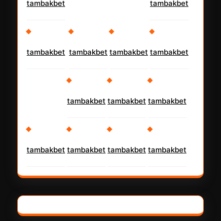
tambakbet
tambakbet
tambakbet
tambakbet
tambakbet
tambakbet
tambakbet
tambakbet
tambakbet
tambakbet
tambakbet
tambakbet
tambakbet