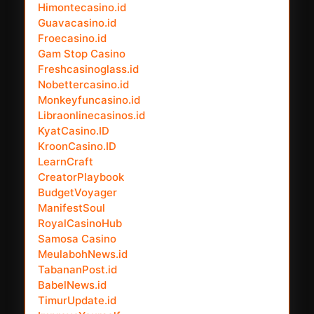
Himontecasino.id
Guavacasino.id
Froecasino.id
Gam Stop Casino
Freshcasinoglass.id
Nobettercasino.id
Monkeyfuncasino.id
Libraonlinecasinos.id
KyatCasino.ID
KroonCasino.ID
LearnCraft
CreatorPlaybook
BudgetVoyager
ManifestSoul
RoyalCasinoHub
Samosa Casino
MeulabohNews.id
TabananPost.id
BabelNews.id
TimurUpdate.id