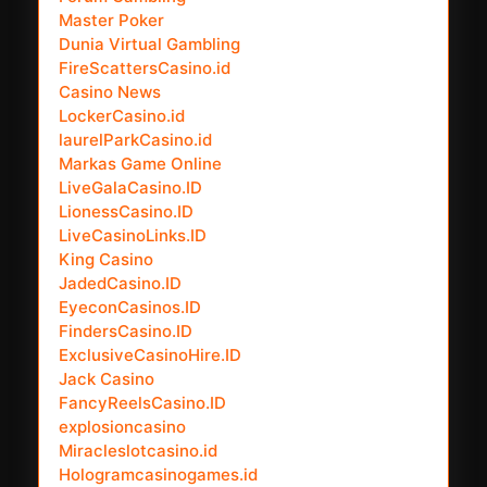
Master Poker
Dunia Virtual Gambling
FireScattersCasino.id
Casino News
LockerCasino.id
laurelParkCasino.id
Markas Game Online
LiveGalaCasino.ID
LionessCasino.ID
LiveCasinoLinks.ID
King Casino
JadedCasino.ID
EyeconCasinos.ID
FindersCasino.ID
ExclusiveCasinoHire.ID
Jack Casino
FancyReelsCasino.ID
explosioncasino
Miracleslotcasino.id
Hologramcasinogames.id