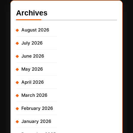
Archives
August 2026
July 2026
June 2026
May 2026
April 2026
March 2026
February 2026
January 2026