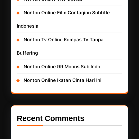
Nonton Online Film Contagion Subtitle
Indonesia
Nonton Tv Online Kompas Tv Tanpa
Buffering
Nonton Online 99 Moons Sub Indo
Nonton Online Ikatan Cinta Hari Ini
Recent Comments