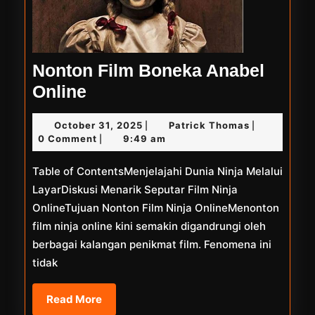
Nonton Film Boneka Anabel
Nonton
Online
Film
October
Patrick
October 31, 2025
Patrick Thomas
|
|
Boneka
31,
Thomas
0 Comment
9:49 am
|
Anabel
2025
Table of ContentsMenjelajahi Dunia Ninja Melalui
Online
LayarDiskusi Menarik Seputar Film Ninja
OnlineTujuan Nonton Film Ninja OnlineMenonton
film ninja online kini semakin digandrungi oleh
berbagai kalangan penikmat film. Fenomena ini
tidak
Read
Read More
More