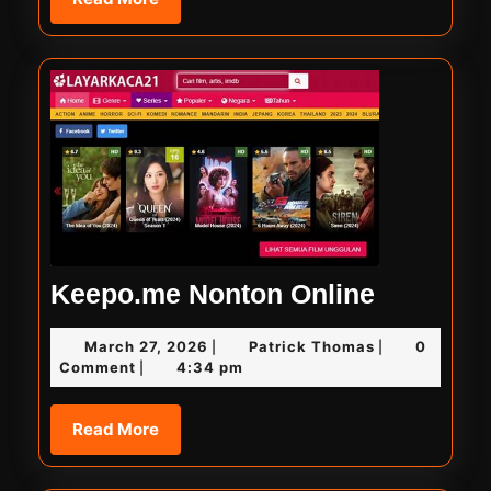
More
Keepo.m
Keepo.me Nonton Online
Nonton
March
Patrick
March 27, 2026
Patrick Thomas
0
|
|
Online
27,
Thomas
Comment
4:34 pm
|
2026
Read
Read More
More