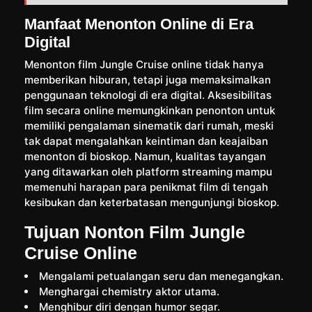
Manfaat Menonton Online di Era
Digital
Menonton film Jungle Cruise online tidak hanya
memberikan hiburan, tetapi juga memaksimalkan
penggunaan teknologi di era digital. Aksesibilitas
film secara online memungkinkan penonton untuk
memiliki pengalaman sinematik dari rumah, meski
tak dapat mengalahkan keintiman dan keajaiban
menonton di bioskop. Namun, kualitas tayangan
yang ditawarkan oleh platform streaming mampu
memenuhi harapan para penikmat film di tengah
kesibukan dan keterbatasan mengunjungi bioskop.
Tujuan Nonton Film Jungle
Cruise Online
Mengalami petualangan seru dan menegangkan.
Menghargai chemistry aktor utama.
Menghibur diri dengan humor segar.