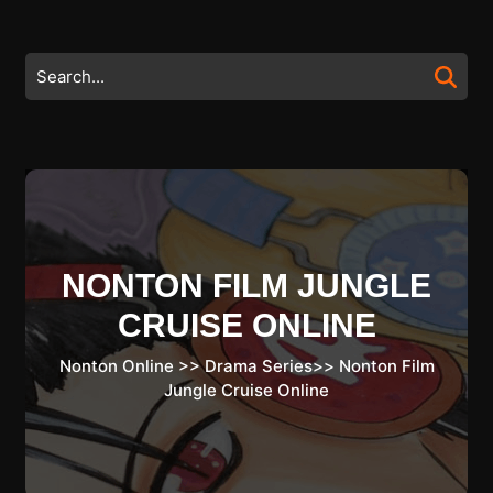
Skip
to
content
Search
Skip
for:
to
content
NONTON FILM JUNGLE
CRUISE ONLINE
Nonton Online
>>
Drama Series
>>
Nonton Film
Jungle Cruise Online