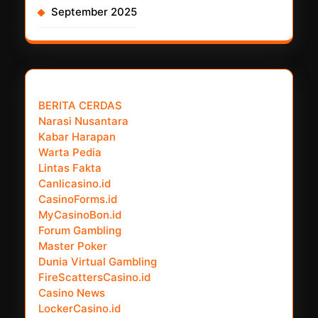
September 2025
𝗣𝗮𝗿𝘁𝗻𝗲𝗿 𝗡𝗲𝘄𝘀 𝗡𝗲𝘁𝘄𝗼𝗿𝗸 :
BERITA CERDAS
Narasi Nusantara
Kabar Harapan
Warta Pedia
Lintas Fakta
Canlicasino.id
CasinoForms.id
MyCasinoBon.id
Forum Gambling
Master Poker
Dunia Virtual Gambling
FireScattersCasino.id
Casino News
LockerCasino.id