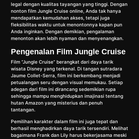
legal dengan kualitas tayangan yang tinggi. Dengan
nonton film Jungle Cruise online, Anda tak hanya
mendapatkan kemudahan akses, tetapi juga
fleksibilitas waktu untuk menontonnya kapan pun
Anda inginkan. Dengan demikian, pengalaman
menonton akan lebih nyaman dan menyenangkan.
Pengenalan Film Jungle Cruise
Film “Jungle Cruise” berangkat dari daya tarik
wisata Disney yang terkenal. Di tangan sutradara
Jaume Collet-Serra, film ini berkembang menjadi
petualangan seru dengan visual memukau. Setiap
adegan dari film ini dirancang sedemikian rupa
sehingga mampu menghidupkan imajinasi tentang
hutan Amazon yang misterius dan penuh
tantangan.
Pemilihan karakter dalam film ini juga tepat dan
berhasil menghadirkan daya tarik tersendiri. Melihat
bagaimana Frank dan Lily harus bekerjasama meski