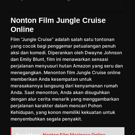
Nonton Film Jungle Cruise
Online
Film “Jungle Cruise” adalah salah satu tontonan
yang cocok bagi penggemar petualangan penuh
aksi dan komedi. Diperankan oleh Dwayne Johnson
dan Emily Blunt, film ini menawarkan sensasi
perjalanan menyusuri hutan Amazon yang seru dan
menegangkan. Menonton film Jungle Cruise online
memberikan Anda kesempatan untuk
merasakannya langsung dari kenyamanan rumah
Anda. Saat menonton, Anda akan disuguhkan
dengan alur cerita menarik yang menggambarkan
perjalanan karakter dalam mencari Pohon
Kehidupan, yang konon memiliki kekuatan untuk
menyembuhkan segala penyakit.
Read More :
Nonton Film Mariposa Online