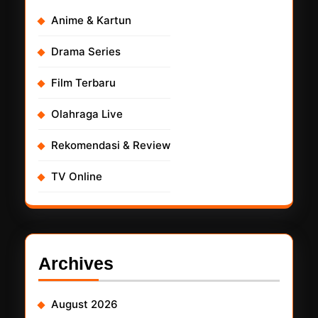
Anime & Kartun
Drama Series
Film Terbaru
Olahraga Live
Rekomendasi & Review
TV Online
Archives
August 2026