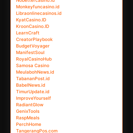
Nobettercasino.id
Monkeyfuncasino.id
Libraonlinecasinos.id
KyatCasino.ID
KroonCasino.ID
LearnCraft
CreatorPlaybook
BudgetVoyager
ManifestSoul
RoyalCasinoHub
Samosa Casino
MeulabohNews.id
TabananPost.id
BabelNews.id
TimurUpdate.id
ImproveYourself
RadiantGlow
GenixTools
RaspMeals
PerchHome
TangerangPos.com