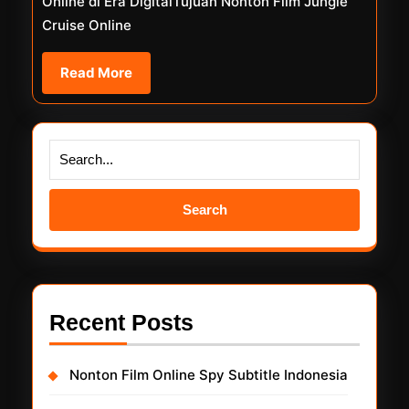
Online di Era DigitalTujuan Nonton Film Jungle
Cruise Online
Read
Read More
More
Search
for:
Recent Posts
Nonton Film Online Spy Subtitle Indonesia