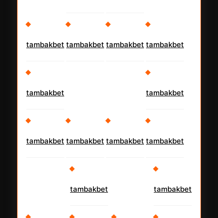
tambakbet
tambakbet
tambakbet
tambakbet
tambakbet
tambakbet
tambakbet
tambakbet
tambakbet
tambakbet
tambakbet
tambakbet