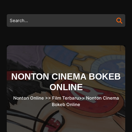
Skip
to
content
Search
Skip
for:
to
content
NONTON CINEMA BOKEB
ONLINE
Nonton Online
>>
Film Terbaru
>>
Nonton Cinema
Bokeb Online