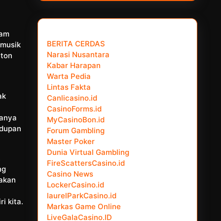
𝗣𝗮𝗿𝘁𝗻𝗲𝗿 𝗡𝗲𝘄𝘀 𝗡𝗲𝘁𝘄𝗼𝗿𝗸 :
lam
BERITA CERDAS
 musik
Narasi Nusantara
ton
Kabar Harapan
Warta Pedia
Lintas Fakta
ak
Canlicasino.id
CasinoForms.id
hanya
MyCasinoBon.id
idupan
Forum Gambling
Master Poker
Dunia Virtual Gambling
,
FireScattersCasino.id
ng
Casino News
 akan
LockerCasino.id
laurelParkCasino.id
i kita.
Markas Game Online
LiveGalaCasino.ID