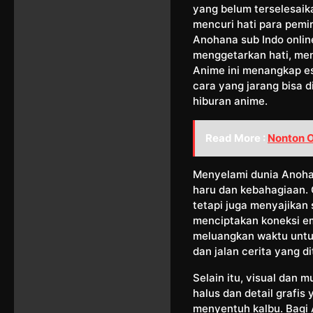
yang belum terselesaika
mencuri hati para pemi
Anohana sub Indo onli
menggetarkan hati, men
Anime ini menangkap e
cara yang jarang bisa d
hiburan anime.
Read More :
Nonton O
Menyelami dunia Anoha
haru dan kebahagiaan. 
tetapi juga menyajikan
menciptakan koneksi em
meluangkan waktu untu
dan jalan cerita yang d
Selain itu, visual dan
halus dan detail grafi
menyentuh kalbu. Bagi