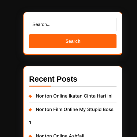
Search
for:
Recent Posts
Nonton Online Ikatan Cinta Hari Ini
Nonton Film Online My Stupid Boss
1
Nonton Online Ashfall