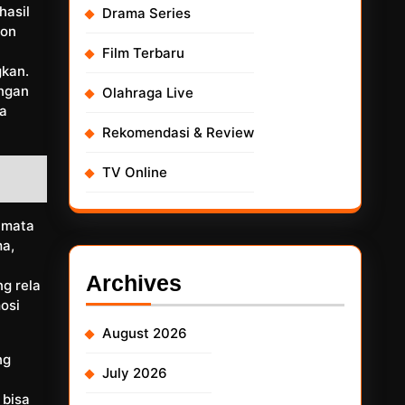
hasil
Drama Series
ton
Film Terbaru
gkan.
engan
Olahraga Live
ia
Rekomendasi & Review
TV Online
 mata
ma,
Archives
g rela
osi
August 2026
ng
July 2026
 bisa