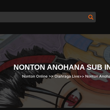
NONTON ANOHANA SUB I
Nonton Online
>>
Olahraga Live
>>
Nonton Anoha