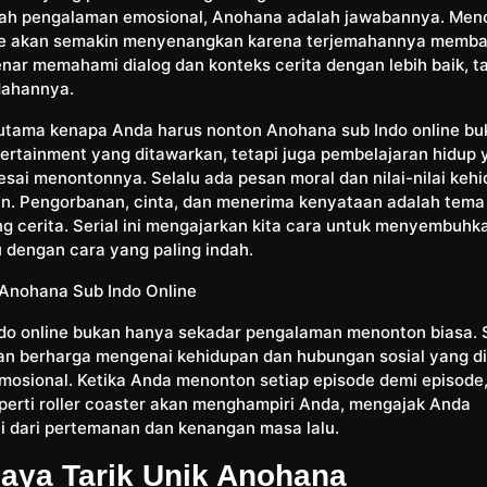
ah pengalaman emosional, Anohana adalah jawabannya. Men
ne akan semakin menyenangkan karena terjemahannya memb
nar memahami dialog dan konteks cerita dengan lebih baik, t
dahannya.
utama kenapa Anda harus nonton Anohana sub Indo online bu
ertainment yang ditawarkan, tetapi juga pembelajaran hidup 
lesai menontonnya. Selalu ada pesan moral dan nilai-nilai keh
an. Pengorbanan, cinta, dan menerima kenyataan adalah tema
ng cerita. Serial ini mengajarkan kita cara untuk menyembuhk
 dengan cara yang paling indah.
Anohana Sub Indo Online
do online bukan hanya sekadar pengalaman menonton biasa. S
an berharga mengenai kehidupan dan hubungan sosial yang d
osional. Ketika Anda menonton setiap episode demi episode
perti roller coaster akan menghampiri Anda, mengajak Anda
 dari pertemanan dan kenangan masa lalu.
aya Tarik Unik Anohana