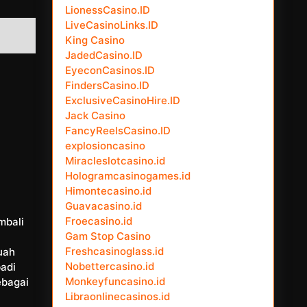
LionessCasino.ID
LiveCasinoLinks.ID
King Casino
JadedCasino.ID
EyeconCasinos.ID
FindersCasino.ID
ExclusiveCasinoHire.ID
Jack Casino
FancyReelsCasino.ID
explosioncasino
Miracleslotcasino.id
Hologramcasinogames.id
Himontecasino.id
Guavacasino.id
Froecasino.id
mbali
Gam Stop Casino
Freshcasinoglass.id
uah
Nobettercasino.id
adi
Monkeyfuncasino.id
ebagai
Libraonlinecasinos.id