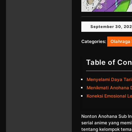
September 30, 20
Categories:
Olahraga 
Table of Con
Menyelami Daya Tari
Menikmati Anohana D
Koneksi Emosional L
Nonton Anohana Sub In
serial anime yang memi
tentang kelompok tema