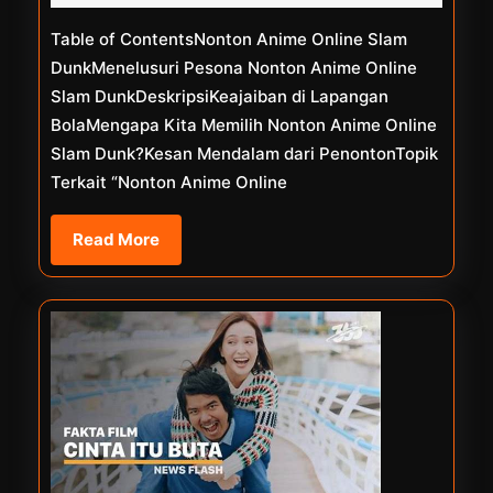
2
2025
Table of ContentsNonton Anime Online Slam
Sub
DunkMenelusuri Pesona Nonton Anime Online
Indo
Slam DunkDeskripsiKeajaiban di Lapangan
BolaMengapa Kita Memilih Nonton Anime Online
Slam Dunk?Kesan Mendalam dari PenontonTopik
Terkait “Nonton Anime Online
Read
Read More
More