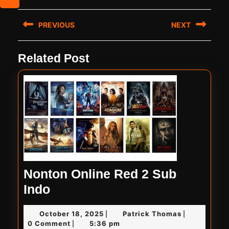
Post
PREVIOUS
NEXT
navigation
Previous
Next
Related Post
post:
post:
Nonton Online Red 2 Sub
Nonton
Indo
Online
October
Patrick
October 18, 2025
Patrick Thomas
|
|
Red
18,
Thomas
0 Comment
5:36 pm
|