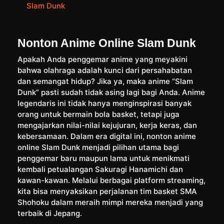
Slam Dunk
Nonton Anime Online Slam Dunk
Apakah Anda penggemar anime yang meyakini
bahwa olahraga adalah kunci dari persahabatan
dan semangat hidup? Jika ya, maka anime “Slam
Dunk” pasti sudah tidak asing lagi bagi Anda. Anime
legendaris ini tidak hanya menginspirasi banyak
orang untuk bermain bola basket, tetapi juga
mengajarkan nilai-nilai kejujuran, kerja keras, dan
kebersamaan. Dalam era digital ini, nonton anime
online Slam Dunk menjadi pilihan utama bagi
penggemar baru maupun lama untuk menikmati
kembali petualangan Sakuragi Hanamichi dan
kawan-kawan. Melalui berbagai platform streaming,
kita bisa menyaksikan perjalanan tim basket SMA
Shohoku dalam meraih mimpi mereka menjadi yang
terbaik di Jepang.