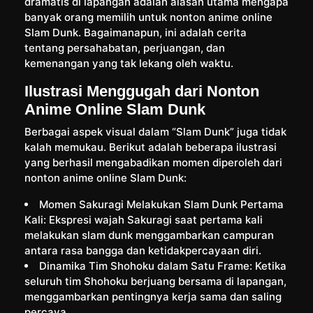
dramatis di lapangan adalah alasan utama mengapa
banyak orang memilih untuk nonton anime online
Slam Dunk. Bagaimanapun, ini adalah cerita
tentang persahabatan, perjuangan, dan
kemenangan yang tak lekang oleh waktu.
Ilustrasi Menggugah dari Nonton
Anime Online Slam Dunk
Berbagai aspek visual dalam “Slam Dunk” juga tidak
kalah memukau. Berikut adalah beberapa ilustrasi
yang berhasil mengabadikan momen diperoleh dari
nonton anime online Slam Dunk:
Momen Sakuragi Melakukan Slam Dunk Pertama
Kali: Ekspresi wajah Sakuragi saat pertama kali
melakukan slam dunk menggambarkan campuran
antara rasa bangga dan ketidakpercayaan diri.
Dinamika Tim Shohoku dalam Satu Frame: Ketika
seluruh tim Shohoku berjuang bersama di lapangan,
menggambarkan pentingnya kerja sama dan saling
percaya.