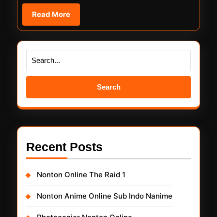
Read
Read More
More
Search
for:
Recent Posts
Nonton Online The Raid 1
Nonton Anime Online Sub Indo Nanime