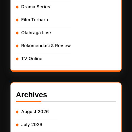
Drama Series
Film Terbaru
Olahraga Live
Rekomendasi & Review
TV Online
Archives
August 2026
July 2026