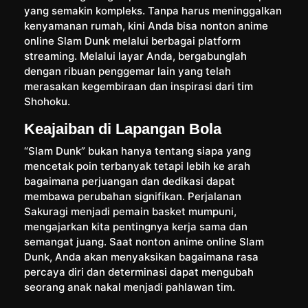
yang semakin kompleks. Tanpa harus meninggalkan
kenyamanan rumah, kini Anda bisa nonton anime
online Slam Dunk melalui berbagai platform
streaming. Melalui layar Anda, bergabunglah
dengan ribuan penggemar lain yang telah
merasakan kegembiraan dan inspirasi dari tim
Shohoku.
Keajaiban di Lapangan Bola
“Slam Dunk” bukan hanya tentang siapa yang
mencetak poin terbanyak tetapi lebih ke arah
bagaimana perjuangan dan dedikasi dapat
membawa perubahan signifikan. Perjalanan
Sakuragi menjadi pemain basket mumpuni,
mengajarkan kita pentingnya kerja sama dan
semangat juang. Saat nonton anime online Slam
Dunk, Anda akan menyaksikan bagaimana rasa
percaya diri dan determinasi dapat mengubah
seorang anak nakal menjadi pahlawan tim.