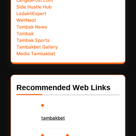
LangsaPost.com
Side Hustle Hub
LadakhExpert
WellNest
Tambak News
Tambak
Tambak Sports
Tambakbet Gallery
Media Tambakbet
Recommended Web Links
tambakbet