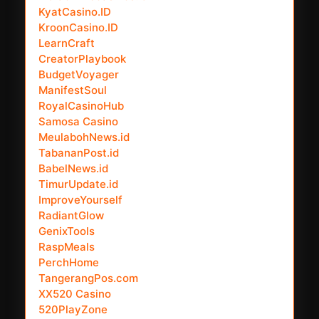
KyatCasino.ID
KroonCasino.ID
LearnCraft
CreatorPlaybook
BudgetVoyager
ManifestSoul
RoyalCasinoHub
Samosa Casino
MeulabohNews.id
TabananPost.id
BabelNews.id
TimurUpdate.id
ImproveYourself
RadiantGlow
GenixTools
RaspMeals
PerchHome
TangerangPos.com
XX520 Casino
520PlayZone