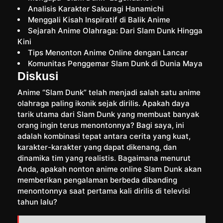
Analisis Karakter Sakuragi Hanamichi
Menggali Kisah Inspiratif di Balik Anime
Sejarah Anime Olahraga: Dari Slam Dunk Hingga
Kini
Tips Menonton Anime Online dengan Lancar
Komunitas Penggemar Slam Dunk di Dunia Maya
Diskusi
Anime “Slam Dunk” telah menjadi salah satu anime
olahraga paling ikonik sejak dirilis. Apakah daya
tarik utama dari Slam Dunk yang membuat banyak
orang ingin terus menontonnya? Bagi saya, ini
adalah kombinasi tepat antara cerita yang kuat,
karakter-karakter yang dapat dikenang, dan
dinamika tim yang realistis. Bagaimana menurut
Anda, apakah nonton anime online Slam Dunk akan
memberikan pengalaman berbeda dibanding
menontonnya saat pertama kali dirilis di televisi
tahun lalu?