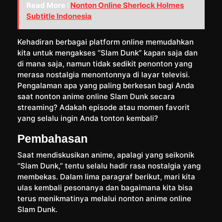
Read More :
Nonton Online Sherlock Holmes
Subtitle Indonesia
Kehadiran berbagai platform online memudahkan
kita untuk mengakses “Slam Dunk” kapan saja dan
di mana saja, namun tidak sedikit penonton yang
merasa nostalgia menontonnya di layar televisi.
Pengalaman apa yang paling berkesan bagi Anda
saat nonton anime online Slam Dunk secara
streaming? Adakah episode atau momen favorit
yang selalu ingin Anda tonton kembali?
Pembahasan
Saat mendiskusikan anime, apalagi yang seikonik
“Slam Dunk,” tentu selalu hadir rasa nostalgia yang
membekas. Dalam lima paragraf berikut, mari kita
ulas kembali pesonanya dan bagaimana kita bisa
terus menikmatinya melalui nonton anime online
Slam Dunk.