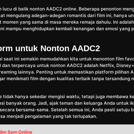
h lucu di balik nonton AADC2 online. Beberapa penonton men
at mengulang adegan-adegan romantis dari film ini, hanya un
t momen yang sama di masa mereka remaja dahulu. Ini adalah
 ini mampu menghidupkan kembali kenangan dan emosi yang 
tform untuk Nonton AADC2
al saat ini semakin memudahkan kita untuk menonton film favo
l dan terpercaya untuk nonton AADC2 adalah Netflix, Disney
treaming lainnya. Penting untuk memastikan platform pilihan 
agar menikmati film dengan kualitas terbaik tanpa tersandung
 tidak hanya sekedar mengisi waktu, tetapi juga membawa k
si banyak orang. Jadi, ajak teman dan keluarga Anda untuk ik
i secara bersama-sama. Setelah semua ini, Anda pasti setuju
sa menjadi pengalaman yang tak terlupakan.
ilm Sem Online