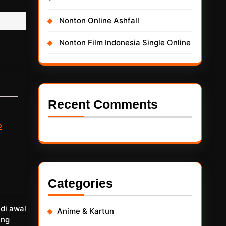
Nonton Online Ashfall
Nonton Film Indonesia Single Online
Recent Comments
2
Categories
di awal
Anime & Kartun
ang