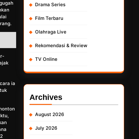
ggugah
Drama Series
nkan
lai
Film Terbaru
orang.
Olahraga Live
Rekomendasi & Review
r-
TV Online
ajak
cara ia
tuk
Archives
enonton
August 2026
ktu,
kan
July 2026
ana
C2