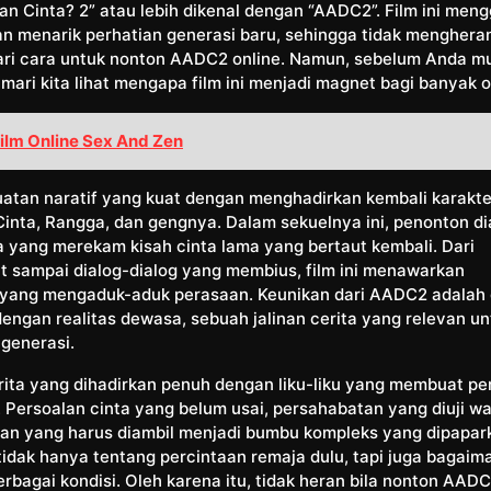
an Cinta? 2” atau lebih dikenal dengan “AADC2”. Film ini men
n menarik perhatian generasi baru, sehingga tidak menghera
ri cara untuk nonton AADC2 online. Namun, sebelum Anda mu
 mari kita lihat mengapa film ini menjadi magnet bagi banyak 
ilm Online Sex And Zen
an naratif yang kuat dengan menghadirkan kembali karakte
 Cinta, Rangga, dan gengnya. Dalam sekuelnya ini, penonton di
a yang merekam kisah cinta lama yang bertaut kembali. Dari
 sampai dialog-dialog yang membius, film ini menawarkan
yang mengaduk-aduk perasaan. Keunikan dari AADC2 adalah 
engan realitas dewasa, sebuah jalinan cerita yang relevan un
 generasi.
cerita yang dihadirkan penuh dengan liku-liku yang membuat p
 Persoalan cinta yang belum usai, persahabatan yang diuji wa
an yang harus diambil menjadi bumbu kompleks yang dipapar
tidak hanya tentang percintaan remaja dulu, tapi juga bagaim
rbagai kondisi. Oleh karena itu, tidak heran bila nonton AAD