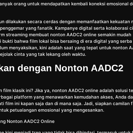
 banyak orang untuk mendapatkan kembali koneksi emosional 
 pun dilakukan secara cerdas dengan memanfaatkan kekuatan 
penggemar yang fanatik. Kampanye digital serta kolaborasi c
orm streaming membuat nonton AADC2 online semakin mudah
i bukti bahwa film lokal bisa bersaing di era digital yang serb
elum menyaksikan, kini adalah saat yang tepat untuk nonton
jolak cinta yang tak lekang oleh waktu.
kan dengan Nonton AADC2
 film klasik ini? Jika ya, nonton AADC2 online adalah solusi t
rbagai platform yang menawarkan kemudahan akses, Anda da
film ini kapan saja dan di mana saja. Jadi, siapkan camilan f
untuk petualangan emosional yang mengesankan.
tang Nonton AADC2 Online
e kini menjadi tren yang tidak bisa dihindari, termasuk untuk 