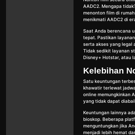
AADC2. Mengapa tidak
menonton film di rumah b
menikmati AADC2 di era 
Saat Anda berencana un
tepat. Pastikan layana
serta akses yang lega
Tidak sedikit layanan s
Disney+ Hotstar, atau l
Kelebihan N
Satu keuntungan terbesa
khawatir terlewat jadwa
online memungkinkan A
yang tidak dapat diabai
Keuntungan lainnya ada
bioskop. Beberapa pla
menguntungkan jika And
menjadi lebih hemat da