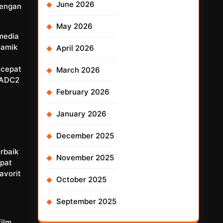
June 2026
dengan
May 2026
media
iamik
April 2026
a cepat
March 2026
 AADC2
February 2026
January 2026
December 2025
erbaik
November 2025
pat
avorit
October 2025
September 2025
film