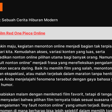
25
: Sebuah Cerita Hiburan Modern
ilm Red One Piece Online
akin maju, kegiatan menonton online menjadi bagian tak terpi
ari kita. Kemudahan akses, variasi konten yang luas, serta
jadikan nonton online pilihan utama bagi banyak orang. Namun
ult nonton online” menjadi frasa yang merefleksikan pengala
on secara daring. Baik itu memilih film yang salah, menonto
an ekspektasi, atau malah terjebak dalam maraton tanpa henti
awa Anda menjelajahi fenomena tersebut dengan gaya bahasa
t humor.
iskan malam dengan menikmati film favorit, tetapi di teng
 menyadari bahwa pilihan film ternyata tidak sesuai suasana h
pengalaman “my fault nonton online” yang umum terjadi. Banya
momen di mana berharap bisa lebih selektif dalam memilih to