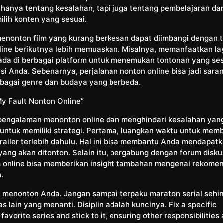
n hanya tentang kesalahan, tapi juga tentang pembelajaran dar
lih konten yang sesuai.
enonton film yang kurang berkesan dapat diimbangi dengan t
online berikutnya lebih memuaskan. Misalnya, memanfaatkan l
ada di berbagai platform untuk menemukan tontonan yang se
si Anda. Sebenarnya, perjalanan nonton online bisa jadi sara
rbagai genre dan budaya yang berbeda.
My Fault Nonton Online”
engalaman menonton online dan menghindari kesalahan yan
 untuk memiliki strategi. Pertama, luangkan waktu untuk mem
railer terlebih dahulu. Hal ini bisa membantu Anda mendapat
yang akan ditonton. Selain itu, bergabung dengan forum disku
m online bisa memberikan insight tambahan mengenai rekomen
.
u menonton Anda. Jangan sampai terpaku maraton serial sehi
 lain yang menanti. Disiplin adalah kuncinya. Fix a specific
avorite series and stick to it, ensuring other responsibilities 