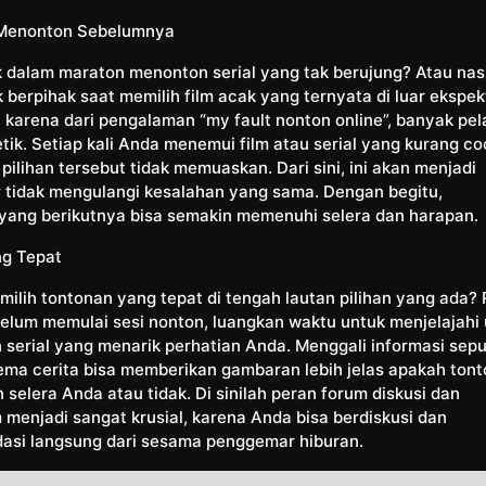
n Menonton Sebelumnya
 dalam maraton menonton serial yang tak berujung? Atau nas
 berpihak saat memilih film acak yang ternyata di luar ekspek
 karena dari pengalaman “my fault nonton online”, banyak pel
tik. Setiap kali Anda menemui film atau serial yang kurang co
pilihan tersebut tidak memuaskan. Dari sini, ini akan menjadi
r tidak mengulangi kesalahan yang sama. Dengan begitu,
ang berikutnya bisa semakin memenuhi selera dan harapan.
ng Tepat
ilih tontonan yang tepat di tengah lautan pilihan yang ada? 
belum memulai sesi nonton, luangkan waktu untuk menjelajahi
an serial yang menarik perhatian Anda. Menggali informasi sep
 tema cerita bisa memberikan gambaran lebih jelas apakah ton
 selera Anda atau tidak. Di sinilah peran forum diskusi dan
 menjadi sangat krusial, karena Anda bisa berdiskusi dan
si langsung dari sesama penggemar hiburan.