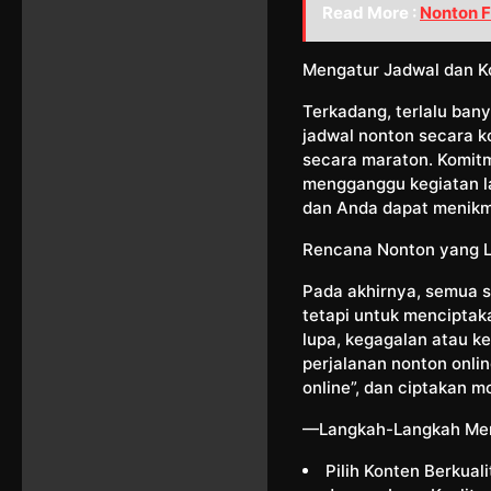
Read More :
Nonton F
Mengatur Jadwal dan 
Terkadang, terlalu ban
jadwal nonton secara k
secara maraton. Komitme
mengganggu kegiatan lai
dan Anda dapat menikm
Rencana Nonton yang L
Pada akhirnya, semua s
tetapi untuk menciptak
lupa, kegagalan atau k
perjalanan nonton onlin
online”, dan ciptakan 
—Langkah-Langkah Meng
Pilih Konten Berkuali