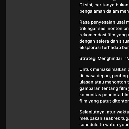
Di sini, ceritanya buka
pengalaman dalam memi
Rasa penyesalan usai m
trik agar sesi nonton 
rekomendasi film yang 
dengan selera dan situa
eksplorasi terhadap be
Strategi Menghindari “
Untuk memaksimalkan p
di masa depan, penting
ulasan atau menonton t
gambaran tentang film 
komunitas pencinta fil
film yang patut ditonton
Selanjutnya, atur wakt
melupakan seabrek tugas
schedule to watch your f