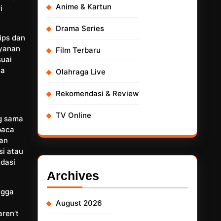
Anime & Kartun
i
Drama Series
ips dan
ayanan
Film Terbaru
suai
na
Olahraga Live
Rekomendasi & Review
TV Online
g sama
baca
kan
si atau
dasi
Archives
ngga
August 2026
aren’t