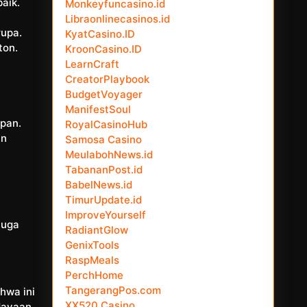
aik.
Monkeyfuncasino.id
Libraonlinecasinos.id
rupa.
KyatCasino.ID
ton.
KroonCasino.ID
LearnCraft
CreatorPlaybook
BudgetVoyager
ManifestSoul
epan.
RoyalCasinoHub
an
Samosa Casino
MeulabohNews.id
TabananPost.id
BabelNews.id
TimurUpdate.id
ImproveYourself
juga
RadiantGlow
GenixTools
RaspMeals
PerchHome
TangerangPos.com
hwa ini
XX520 Casino
dayaan