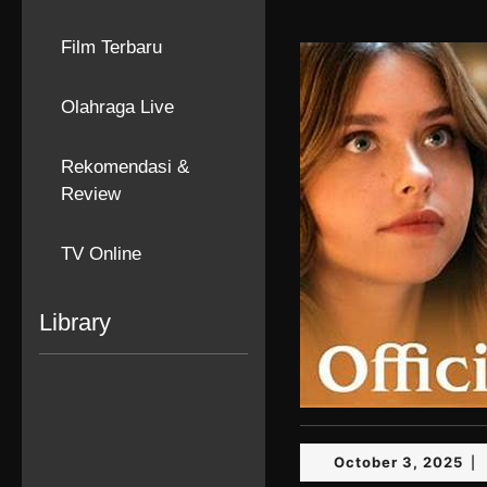
Film Terbaru
Olahraga Live
Rekomendasi &
Review
TV Online
Library
Oc
October 3, 2025
|
3,