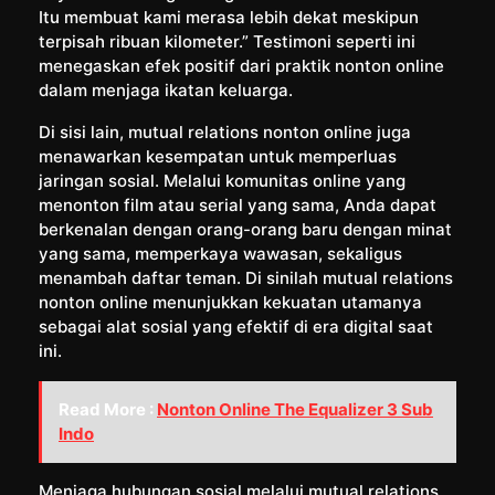
Itu membuat kami merasa lebih dekat meskipun
terpisah ribuan kilometer.” Testimoni seperti ini
menegaskan efek positif dari praktik nonton online
dalam menjaga ikatan keluarga.
Di sisi lain, mutual relations nonton online juga
menawarkan kesempatan untuk memperluas
jaringan sosial. Melalui komunitas online yang
menonton film atau serial yang sama, Anda dapat
berkenalan dengan orang-orang baru dengan minat
yang sama, memperkaya wawasan, sekaligus
menambah daftar teman. Di sinilah mutual relations
nonton online menunjukkan kekuatan utamanya
sebagai alat sosial yang efektif di era digital saat
ini.
Read More :
Nonton Online The Equalizer 3 Sub
Indo
Menjaga hubungan sosial melalui mutual relations