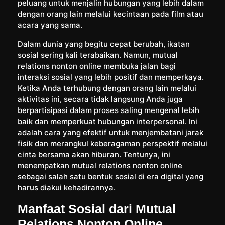
peluang untuk menjalin hubungan yang lebih dalam
dengan orang lain melalui kecintaan pada film atau
acara yang sama.
Dalam dunia yang begitu cepat berubah, ikatan
sosial sering kali terabaikan. Namun, mutual
relations nonton online membuka jalan bagi
interaksi sosial yang lebih positif dan memperkaya.
Ketika Anda terhubung dengan orang lain melalui
aktivitas ini, secara tidak langsung Anda juga
berpartisipasi dalam proses saling mengenal lebih
baik dan memperkuat hubungan interpersonal. Ini
adalah cara yang efektif untuk menjembatani jarak
fisik dan merangkul keberagaman perspektif melalui
cinta bersama akan hiburan. Tentunya, ini
menempatkan mutual relations nonton online
sebagai salah satu bentuk sosial di era digital yang
harus diakui kehadirannya.
Manfaat Sosial dari Mutual
Relations Nonton Online