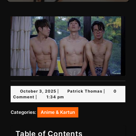
October
Patrick
October 3, 2025
Patrick Thomas
0
|
|
3,
Thomas
Comment
1:34 pm
|
2025
Categories:
Anime & Kartun
Table of Contents