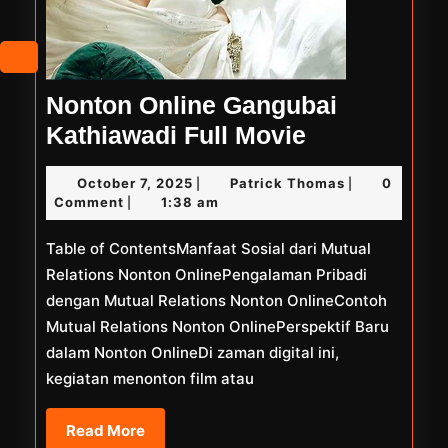
Nonton Online Gangubai
Nonton
Kathiawadi Full Movie
Online
October
Patrick
October 7, 2025
Patrick Thomas
0
|
|
Gangubai
7,
Thomas
Comment
1:38 am
|
Kathiawadi
2025
Table of ContentsManfaat Sosial dari Mutual
Full
Relations Nonton OnlinePengalaman Pribadi
Movie
dengan Mutual Relations Nonton OnlineContoh
Mutual Relations Nonton OnlinePerspektif Baru
dalam Nonton OnlineDi zaman digital ini,
kegiatan menonton film atau
Read
Read More