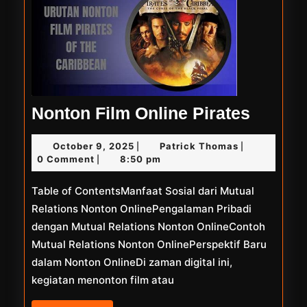
Nonto
Nonton Film Online Pirates
Film
October
Patrick
October 9, 2025
Patrick Thomas
|
|
Online
9,
Thomas
0 Comment
8:50 pm
|
Pirates
2025
Table of ContentsManfaat Sosial dari Mutual
Relations Nonton OnlinePengalaman Pribadi
dengan Mutual Relations Nonton OnlineContoh
Mutual Relations Nonton OnlinePerspektif Baru
dalam Nonton OnlineDi zaman digital ini,
kegiatan menonton film atau