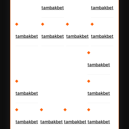
tambakbet
tambakbet
tambakbet
tambakbet
tambakbet
tambakbet
tambakbet
tambakbet
tambakbet
tambakbet
tambakbet
tambakbet
tambakbet