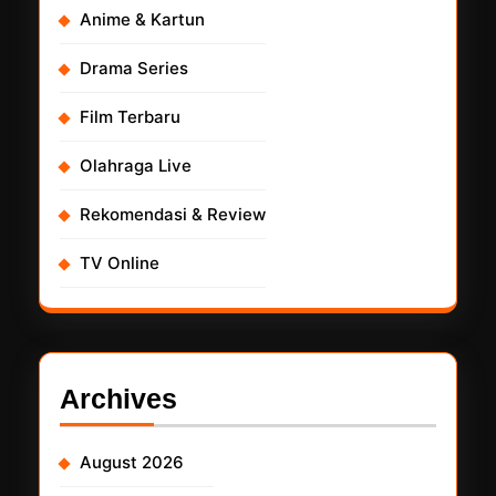
Anime & Kartun
Drama Series
Film Terbaru
Olahraga Live
Rekomendasi & Review
TV Online
Archives
August 2026