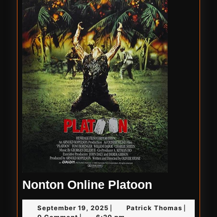
Nonton
Nonton Online Platoon
Online
September
Patrick
September 19, 2025
Patrick Thomas
|
|
Platoon
19,
Thomas