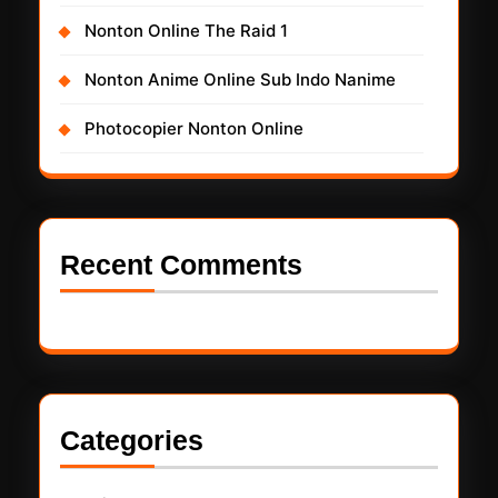
Nonton Online The Raid 1
Nonton Anime Online Sub Indo Nanime
Photocopier Nonton Online
Recent Comments
Categories