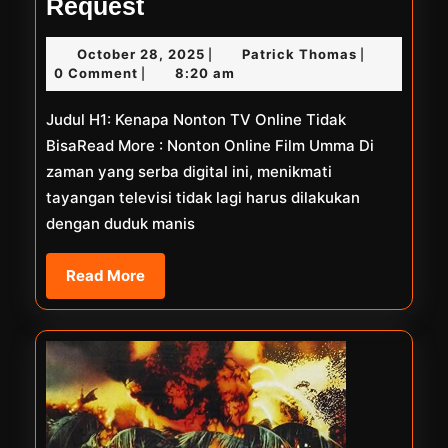
Nonton
Request
Online
October
Patrick
October 28, 2025
Patrick Thomas
|
|
Friend
28,
Thomas
0 Comment
8:20 am
|
Request
2025
Judul H1: Kenapa Nonton TV Online Tidak
BisaRead More : Nonton Online Film Umma Di
zaman yang serba digital ini, menikmati
tayangan televisi tidak lagi harus dilakukan
dengan duduk manis
Read
Read More
More