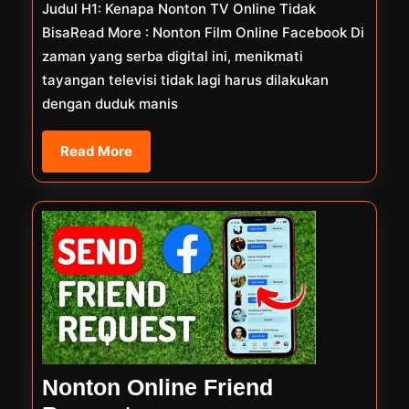
Judul H1: Kenapa Nonton TV Online Tidak
BisaRead More : Nonton Film Online Facebook Di
zaman yang serba digital ini, menikmati
tayangan televisi tidak lagi harus dilakukan
dengan duduk manis
Read
Read More
More
Nonton Online Friend