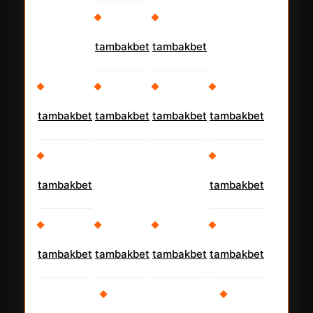
tambakbet
tambakbet
tambakbet
tambakbet
tambakbet
tambakbet
tambakbet
tambakbet
tambakbet
tambakbet
tambakbet
tambakbet