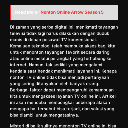
Read More :
Nonton Online Arrow Season 5
Di zaman yang serba digital ini, menikmati tayangan
televisi tidak lagi harus dilakukan dengan duduk
manis di depan pesawat TV konvensional.
Kemajuan teknologi telah membuka akses bagi kita
untuk menonton tayangan favorit secara daring
atau online melalui perangkat yang terhubung ke
internet. Namun, tak sedikit yang mengalami
kendala saat hendak menikmati layanan ini. Kenapa
nonton TV online tidak bisa menjadi pertanyaan
yang sering ditanyakan oleh banyak orang.
Berbagai faktor dapat mempengaruhi kemampuan
kita untuk mengakses layanan TV online ini. Artikel
ini akan mencoba membongkar beberapa alasan
mengapa hal tersebut bisa terjadi, dan solusi yang
bisa diambil untuk mengatasinya.
Misteri di balik sulitnya menonton TV online ini bisa