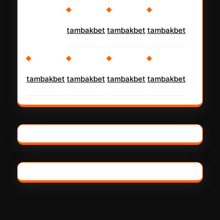
tambakbet
tambakbet
tambakbet
tambakbet
tambakbet
tambakbet
tambakbet