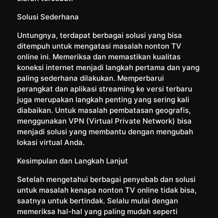
Solusi Sederhana
Untungnya, terdapat berbagai solusi yang bisa
ditempuh untuk mengatasi masalah nonton TV
online ini. Memeriksa dan memastikan kualitas
koneksi internet menjadi langkah pertama dan yang
paling sederhana dilakukan. Memperbarui
perangkat dan aplikasi streaming ke versi terbaru
juga merupakan langkah penting yang sering kali
diabaikan. Untuk masalah pembatasan geografis,
menggunakan VPN (Virtual Private Network) bisa
menjadi solusi yang membantu dengan mengubah
lokasi virtual Anda.
Kesimpulan dan Langkah Lanjut
Setelah mengetahui berbagai penyebab dan solusi
untuk masalah kenapa nonton TV online tidak bisa,
saatnya untuk bertindak. Selalu mulai dengan
memeriksa hal-hal yang paling mudah seperti