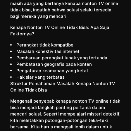
masih ada yang bertanya kenapa nonton TV online
tidak bisa, ingatlah bahwa solusi selalu tersedia
bagi mereka yang mencari.
Kenapa Nonton TV Online Tidak Bisa: Apa Saja
Faktornya?
Perangkat tidak kompatibel
Masalah konektivitas internet
Pembaruan perangkat lunak yang tertunda
Pembatasan geografis pada konten
Pengaturan keamanan yang ketat
Hak siar yang terbatas
Struktur Pemahaman Masalah Kenapa Nonton TV
Online Tidak Bisa
Mengenali penyebab kenapa nonton TV online tidak
bisa menjadi langkah penting pertama dalam
mencari solusi. Seperti mempelajari misteri detektif,
kita meletakkan potongan-potongan teka-teki
bersama. Kita harus menggali lebih dalam untuk