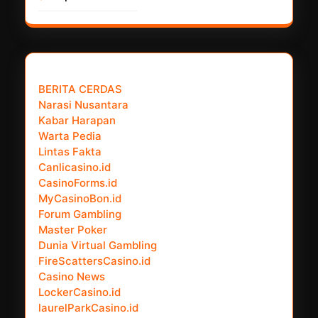
𝗣𝗮𝗿𝘁𝗻𝗲𝗿 𝗡𝗲𝘄𝘀 𝗡𝗲𝘁𝘄𝗼𝗿𝗸 :
BERITA CERDAS
Narasi Nusantara
Kabar Harapan
Warta Pedia
Lintas Fakta
Canlicasino.id
CasinoForms.id
MyCasinoBon.id
Forum Gambling
Master Poker
Dunia Virtual Gambling
FireScattersCasino.id
Casino News
LockerCasino.id
laurelParkCasino.id