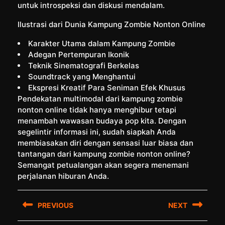
untuk introspeksi dan diskusi mendalam.
Ilustrasi dari Dunia Kampung Zombie Nonton Online
Karakter Utama dalam Kampung Zombie
Adegan Pertempuran Ikonik
Teknik Sinematografi Berkelas
Soundtrack yang Menghantui
Ekspresi Kreatif Para Seniman Efek Khusus
Pendekatan multimodal dari kampung zombie
nonton online tidak hanya menghibur tetapi
menambah wawasan budaya pop kita. Dengan
segelintir informasi ini, sudah siapkah Anda
membiasakan diri dengan sensasi luar biasa dan
tantangan dari kampung zombie nonton online?
Semangat petualangan akan segera menemani
perjalanan hiburan Anda.
Post
PREVIOUS
NEXT
navigation