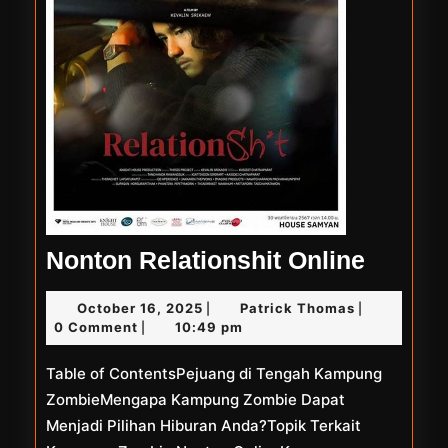
Nonto
Nonton Relationshit Online
Relatio
October
Patrick
October 16, 2025
Patrick Thomas
|
|
Online
16,
Thomas
0 Comment
10:49 pm
|
2025
Table of ContentsPejuang di Tengah Kampung
ZombieMengapa Kampung Zombie Dapat
Menjadi Pilihan Hiburan Anda?Topik Terkait