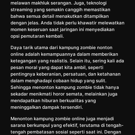
melawan makhluk serangan. Juga, teknologi
streaming yang semakin canggih memastikan
bahwa semua detail menakutkan ditampilkan
dengan jelas. Anda tidak perlu khawatir melewatkan
momen keseruan saat jaringan ini menyediakan
opsi pemutaran kembali.
Daya tarik utama dari kampung zombie nonton
online adalah kemampuannya dalam memberikan
ketegangan yang realistis. Selain itu, sering kali ada
pesan moral yang dapat kita ambil, seperti
pentingnya keberanian, persatuan, dan ketahanan
dalam menghadapi cobaan hidup yang sulit.
Sehingga menonton kampung zombie tidak hanya
sekadar menikmati horor semata, melainkan juga
mendapatkan hiburan berkualitas yang
meninggalkan dampak tersendiri.
Menonton kampung zombie online juga menjadi
sarana berkumpul yang efektif, terutama di tengah-
tengah pembatasan sosial seperti saat ini. Dengan