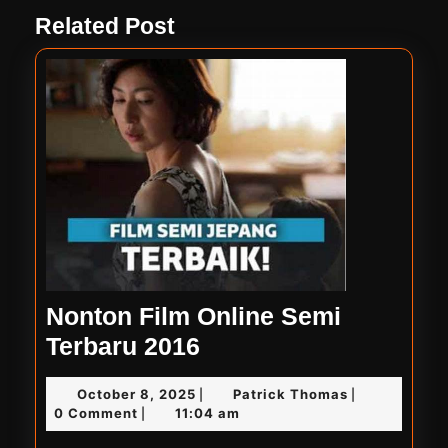
Previous
Next
Related Post
post:
post:
Nonton Film Online Semi
Nonton
Terbaru 2016
Film
October
Patrick
October 8, 2025
Patrick Thomas
|
|
Online
8,
Thomas
0 Comment
11:04 am
|
Semi
2025