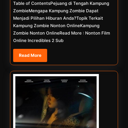
Table of ContentsPejuang di Tengah Kampung
Terbaru
ZombieMengapa Kampung Zombie Dapat
2016
Menjadi Pilihan Hiburan Anda?Topik Terkait
Kampung Zombie Nonton OnlineKampung
Zombie Nonton OnlineRead More : Nonton Film
Online Incredibles 2 Sub
Read
Read More
More