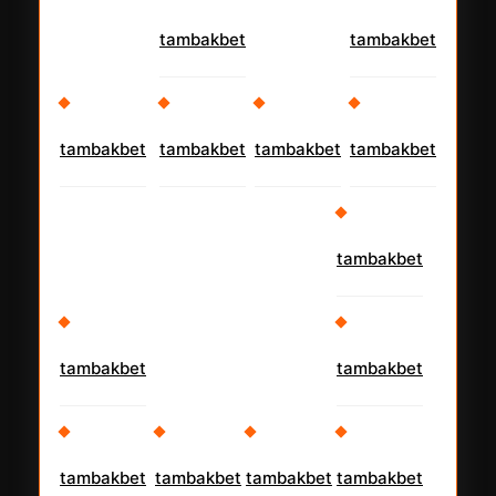
tambakbet
tambakbet
tambakbet
tambakbet
tambakbet
tambakbet
tambakbet
tambakbet
tambakbet
tambakbet
tambakbet
tambakbet
tambakbet