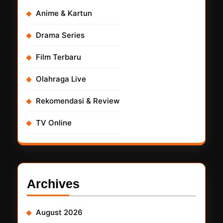
Anime & Kartun
Drama Series
Film Terbaru
Olahraga Live
Rekomendasi & Review
TV Online
Archives
August 2026