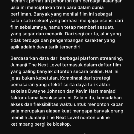
menarik perhatian penonton dari berbagai kalangan
usia ini menciptakan tren baru dalam dunia
perfilman. Banyak yang menilai film ini sebagai
salah satu sekuel yang berhasil menjaga esensi dari
film sebelumnya, namun tetap memberi sesuatu
yang segar dan menarik. Dari segi cerita, alur yang
tidak terduga dan pengembangan karakter yang
apik adalah daya tarik tersendiri.
Berdasarkan data dari berbagai platform streaming,
Jumanji The Next Level termasuk dalam daftar film
yang paling banyak ditonton secara online. Hal ini
jelas bukan kebetulan. Kombinasi dari strategi
pemasaran yang efektif serta daya tarik aktor
sekelas Dwayne Johnson dan Kevin Hart menjadi
faktor utama kesuksesan ini. Selain itu, kemudahan
akses dan fleksibilitas waktu untuk menonton kapan
saja merupakan alasan kuat mengapa banyak orang
memilih Jumanji The Next Level nonton online
ketimbang pergi ke bioskop.