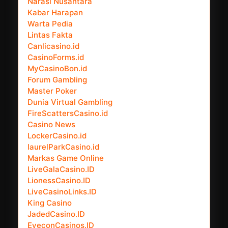
Narasi Nusantara
Kabar Harapan
Warta Pedia
Lintas Fakta
Canlicasino.id
CasinoForms.id
MyCasinoBon.id
Forum Gambling
Master Poker
Dunia Virtual Gambling
FireScattersCasino.id
Casino News
LockerCasino.id
laurelParkCasino.id
Markas Game Online
LiveGalaCasino.ID
LionessCasino.ID
LiveCasinoLinks.ID
King Casino
JadedCasino.ID
EyeconCasinos.ID