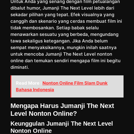
Untuk Anda yang senang dengan film petualangan
dibalut humor, Jumanji The Next Level lebih dari
sekadar pilihan yang tepat. Efek visualnya yang
canggih dan skenario yang cerdas membuat film ini
tidak membosankan. Setiap babak selalu
menawarkan sesuatu yang berbeda, mengundang
tawa sekaligus ketegangan. Jika Anda belum
sempat menyaksikannya, mungkin inilah saatnya
untuk mencoba Jumanji The Next Level nonton
online dan temukan sendiri mengapa film ini begitu
diminati.
Read More :
Nonton Online Film Slam Dunk
Bahasa Indonesia
Mengapa Harus Jumanji The Next
Level Nonton Online?
Keunggulan Jumanji The Next Level
Nonton Online