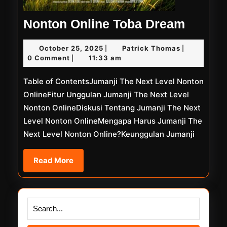
Nonto
Nonton Online Toba Dream
Online
October
Patrick
October 25, 2025
Patrick Thomas
|
|
Toba
25,
Thomas
0 Comment
11:33 am
|
Dream
2025
Table of ContentsJumanji The Next Level Nonton
OnlineFitur Unggulan Jumanji The Next Level
Nonton OnlineDiskusi Tentang Jumanji The Next
Level Nonton OnlineMengapa Harus Jumanji The
Next Level Nonton Online?Keunggulan Jumanji
Read
Read More
More
Search