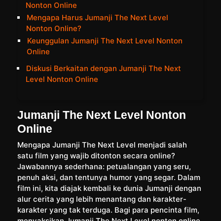
Nonton Online
Mengapa Harus Jumanji The Next Level
Nonton Online?
Keunggulan Jumanji The Next Level Nonton
Online
Diskusi Berkaitan dengan Jumanji The Next
Level Nonton Online
Jumanji The Next Level Nonton
Online
Mengapa Jumanji The Next Level menjadi salah
satu film yang wajib ditonton secara online?
Jawabannya sederhana: petualangan yang seru,
penuh aksi, dan tentunya humor yang segar. Dalam
film ini, kita diajak kembali ke dunia Jumanji dengan
alur cerita yang lebih menantang dan karakter-
karakter yang tak terduga. Bagi para pencinta film,
menyaksikan Jumanji The Next Level nonton online