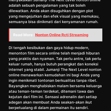
adalah sebuah pengalaman yang tak boleh
dilewatkan. Anda akan disuguhkan dengan plot
yang mengejutkan dan efek visual yang memukau,
semuanya bisa dinikmati dari kenyamanan rumah.
Read More :
Nonton Online Rcti Streaming
Di tengah kesibukan dan gaya hidup modern,
menonton film secara online telah menjadi hiburan
yang praktis dan nyaman. Tak perlu antre, tak perlu
keluar rumah, hanya butuh perangkat dan koneksi
internet yang stabil. Jumanji The Next Level nonton
online menawarkan kemudahan ini bagi Anda yang
ingin menikmati tontonan berkualitas tanpa ribet.
Bayangkan menghabiskan malam bersama keluarga
atau teman-teman terdekat, ditemani tawa dan
kejutan dari film ini. Sensasi adrenalin dari setiap
adegan akan membuat Anda seakan-akan ikut
berpetualang di dalam permainan itu sendiri.