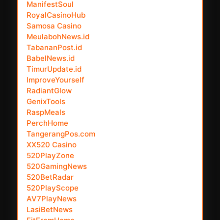
ManifestSoul
RoyalCasinoHub
Samosa Casino
MeulabohNews.id
TabananPost.id
BabelNews.id
TimurUpdate.id
ImproveYourself
RadiantGlow
GenixTools
RaspMeals
PerchHome
TangerangPos.com
XX520 Casino
520PlayZone
520GamingNews
520BetRadar
520PlayScope
AV7PlayNews
LasiBetNews