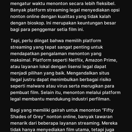
mengatur waktu menonton secara lebih fleksibel.
Banyak platform streaming legal menyediakan opsi
nonton online dengan kualitas yang tidak kalah
dengan bioskop. Ini merupakan keuntungan besar
bagi para penggemar setia film ini.
Tapi, perlu diingat bahwa memilih platform
streaming yang tepat sangat penting untuk
mendapatkan pengalaman menonton yang
maksimal. Platform seperti Netflix, Amazon Prime,
atau layanan lokal dengan lisensi legal dapat
menjadi pilihan yang baik. Mengandalkan situs
ilegal justru dapat menimbulkan berbagai risiko
seperti malware atau virus serta merugikan para
pembuat film. Selain itu, menonton melalui platform
legal membantu mendukung industri perfilman.
Bagi yang memiliki gairah untuk menonton “Fifty
Shades of Grey” nonton online, banyak tawaran
menarik dari beberapa layanan streaming. Mereka
tidak hanya menyediakan film utama, tetapi juga