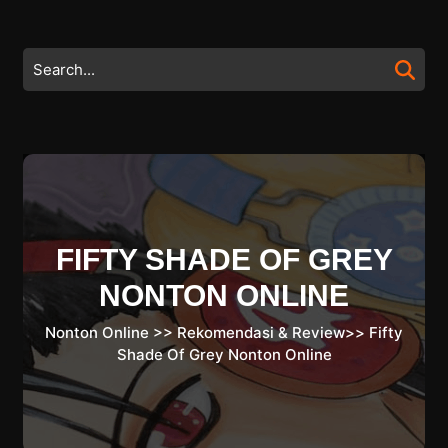
Skip
to
content
Search
Skip
for:
to
content
FIFTY SHADE OF GREY
NONTON ONLINE
Nonton Online
>>
Rekomendasi & Review
>>
Fifty
Shade Of Grey Nonton Online