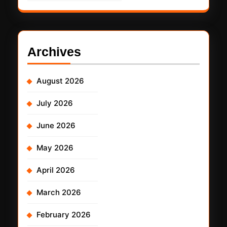
Archives
August 2026
July 2026
June 2026
May 2026
April 2026
March 2026
February 2026