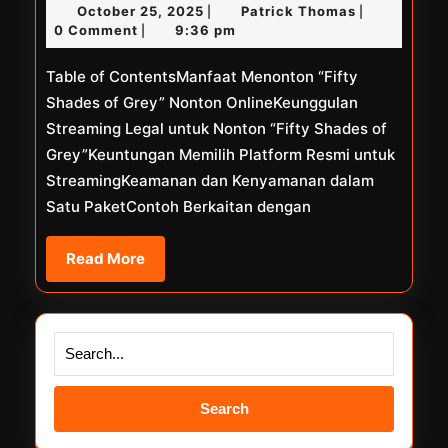
October
Patrick
October 25, 2025
Patrick Thomas
|
|
Piala
25,
Thomas
0 Comment
9:36 pm
|
Fa
2025
Table of ContentsManfaat Menonton “Fifty
Shades of Grey” Nonton OnlineKeunggulan
Streaming Legal untuk Nonton “Fifty Shades of
Grey”Keuntungan Memilih Platform Resmi untuk
StreamingKeamanan dan Kenyamanan dalam
Satu PaketContoh Berkaitan dengan
Read
Read More
More
Search
for: