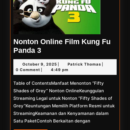
Nonton Online Film Kung Fu
Nonton
Panda 3
Online
October
Patrick
October 9, 2025
Patrick Thomas
|
|
Film
9,
Thomas
0 Comment
4:49 pm
|
Kung
2025
Table of ContentsManfaat Menonton “Fifty
Fu
Shades of Grey” Nonton OnlineKeunggulan
Panda
Streaming Legal untuk Nonton “Fifty Shades of
3
Grey”Keuntungan Memilih Platform Resmi untuk
StreamingKeamanan dan Kenyamanan dalam
Satu PaketContoh Berkaitan dengan