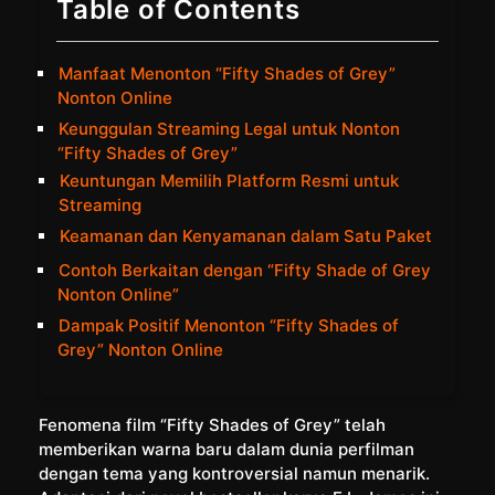
Table of Contents
Manfaat Menonton “Fifty Shades of Grey”
Nonton Online
Keunggulan Streaming Legal untuk Nonton
“Fifty Shades of Grey”
Keuntungan Memilih Platform Resmi untuk
Streaming
Keamanan dan Kenyamanan dalam Satu Paket
Contoh Berkaitan dengan “Fifty Shade of Grey
Nonton Online”
Dampak Positif Menonton “Fifty Shades of
Grey” Nonton Online
Fenomena film “Fifty Shades of Grey” telah
memberikan warna baru dalam dunia perfilman
dengan tema yang kontroversial namun menarik.