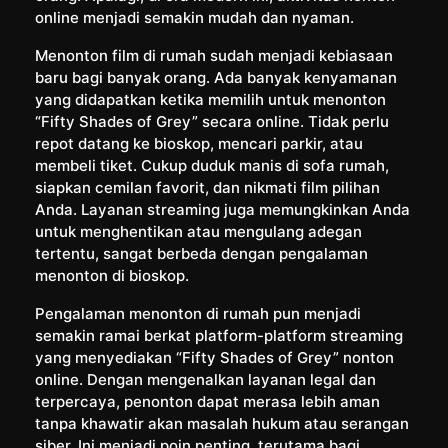
online menjadi semakin mudah dan nyaman.
Menonton film di rumah sudah menjadi kebiasaan
baru bagi banyak orang. Ada banyak kenyamanan
yang didapatkan ketika memilih untuk menonton
“Fifty Shades of Grey” secara online. Tidak perlu
repot datang ke bioskop, mencari parkir, atau
membeli tiket. Cukup duduk manis di sofa rumah,
siapkan cemilan favorit, dan nikmati film pilihan
Anda. Layanan streaming juga memungkinkan Anda
untuk menghentikan atau mengulang adegan
tertentu, sangat berbeda dengan pengalaman
menonton di bioskop.
Pengalaman menonton di rumah pun menjadi
semakin ramai berkat platform-platform streaming
yang menyediakan “Fifty Shades of Grey” nonton
online. Dengan mengenalkan layanan legal dan
terpercaya, penonton dapat merasa lebih aman
tanpa khawatir akan masalah hukum atau serangan
siber. Ini menjadi poin penting, terutama bagi