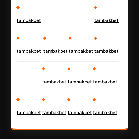
tambakbet
tambakbet
tambakbet
tambakbet
tambakbet
tambakbet
tambakbet
tambakbet
tambakbet
tambakbet
tambakbet
tambakbet
tambakbet