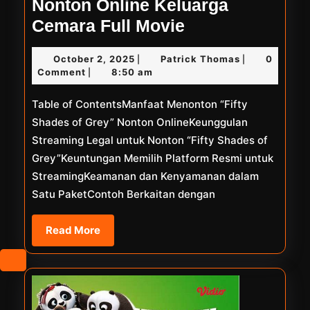
Nonton Online Keluarga
Nonton
Cemara Full Movie
Online
October
Patrick
October 2, 2025
Patrick Thomas
0
|
|
Keluarga
2,
Thomas
Comment
8:50 am
|
Cemara
2025
Table of ContentsManfaat Menonton “Fifty
Full
Shades of Grey” Nonton OnlineKeunggulan
Movie
Streaming Legal untuk Nonton “Fifty Shades of
Grey”Keuntungan Memilih Platform Resmi untuk
StreamingKeamanan dan Kenyamanan dalam
Satu PaketContoh Berkaitan dengan
Read
Read More
More