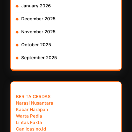
January 2026
December 2025
November 2025
October 2025
September 2025
𝗣𝗮𝗿𝘁𝗻𝗲𝗿 𝗡𝗲𝘄𝘀 𝗡𝗲𝘁𝘄𝗼𝗿𝗸 :
BERITA CERDAS
Narasi Nusantara
Kabar Harapan
Warta Pedia
Lintas Fakta
Canlicasino.id