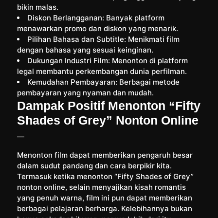
bikin malas.
Diskon Berlangganan: Banyak platform
menawarkan promo dan diskon yang menarik.
Pilihan Bahasa dan Subtitle: Menikmati film
dengan bahasa yang sesuai keinginan.
Dukungan Industri Film: Menonton di platform
legal membantu perkembangan dunia perfilman.
Kemudahan Pembayaran: Berbagai metode
pembayaran yang nyaman dan mudah.
Dampak Positif Menonton “Fifty
Shades of Grey” Nonton Online
—
Menonton film dapat memberikan pengaruh besar
dalam sudut pandang dan cara berpikir kita.
Termasuk ketika menonton “Fifty Shades of Grey”
nonton online, selain menyajikan kisah romantis
yang penuh warna, film ini pun dapat memberikan
berbagai pelajaran berharga. Kelebihannya bukan