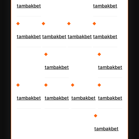
tambakbet
tambakbet
tambakbet
tambakbet
tambakbet
tambakbet
tambakbet
tambakbet
tambakbet
tambakbet
tambakbet
tambakbet
tambakbet