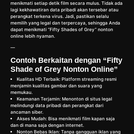
menikmati setiap detik film secara mulus. Tidak ada
lagi kekhawatiran data pribadi akan tersebar atau
perangkat terkena virus. Jadi, pastikan selalu
memilih yang legal dan terpercaya, sehingga Anda
dapat menikmati “Fifty Shades of Grey” nonton
online lebih nyaman.
—
Contoh Berkaitan dengan “Fifty
Shade of Grey Nonton Online”
Kualitas HD Terbaik: Platform streaming resmi
menjamin kualitas gambar dan suara yang
memukau.
Keamanan Terjamin: Menonton di situs legal
melindungi data pribadi dan perangkat dari
ancaman siber.
Akses Mudah: Bisa menikmati film kapan saja
dan di mana saja dengan internet.
Nonton Bebas Iklan: Tanpa gangguan iklan yang