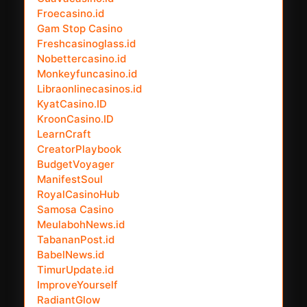
Froecasino.id
Gam Stop Casino
Freshcasinoglass.id
Nobettercasino.id
Monkeyfuncasino.id
Libraonlinecasinos.id
KyatCasino.ID
KroonCasino.ID
LearnCraft
CreatorPlaybook
BudgetVoyager
ManifestSoul
RoyalCasinoHub
Samosa Casino
MeulabohNews.id
TabananPost.id
BabelNews.id
TimurUpdate.id
ImproveYourself
RadiantGlow