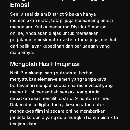
Emosi
Seni visual dalam District 9 bukan hanya
memanjakan mata, tetapi juga memancing emosi
mendalam. Ketika menonton District 9 nonton
online, Anda akan diajak untuk merasakan
perjalanan emosional karakter utama juga, melihat
dari balik layar kepedihan dan perjuangan yang
dialaminya.
Mengolah Hasil Imajinasi
Neill Blomkamp, sang sutradara, berhasil
menyatukan elemen-elemen yang tampaknya
berlawanan menjadi sebuah harmoni visual yang
menarik. Ini menambah sensasi yang Anda
dapatkan saat memilih district 9 nonton online.
Dalam dunia digital today, kesempatan untuk
mengakses film ini secara online memberikan
jendela ke dunia yang dulu mungkin hanya bisa kita
imajinasikan.