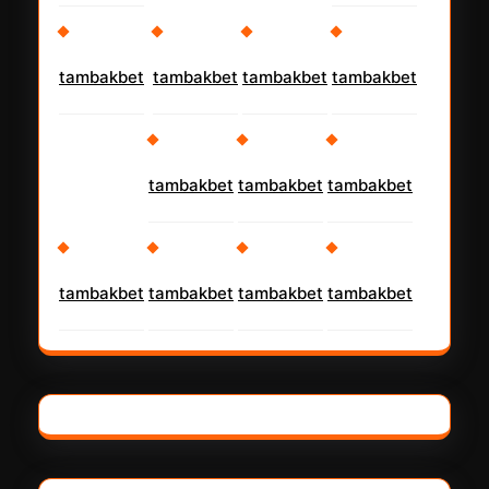
tambakbet
tambakbet
tambakbet
tambakbet
tambakbet
tambakbet
tambakbet
tambakbet
tambakbet
tambakbet
tambakbet