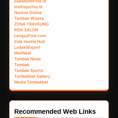
SukabumiPost.id
multisportsy.id
Nonton Online
Tambak Wisata
ZONA TRAVELING
RISK SALON
LangsaPost.com
Side Hustle Hub
LadakhExpert
WellNest
Tambak News
Tambak
Tambak Sports
Tambakbet Gallery
Media Tambakbet
Recommended Web Links