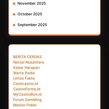
November 2025
October 2025
September 2025
𝗣𝗮𝗿𝘁𝗻𝗲𝗿 𝗡𝗲𝘄𝘀 𝗡𝗲𝘁𝘄𝗼𝗿𝗸 :
BERITA CERDAS
Narasi Nusantara
Kabar Harapan
Warta Pedia
Lintas Fakta
Canlicasino.id
CasinoForms.id
MyCasinoBon.id
Forum Gambling
Master Poker