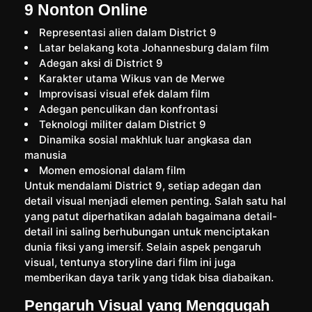
9 Nonton Online
Representasi alien dalam District 9
Latar belakang kota Johannesburg dalam film
Adegan aksi di District 9
Karakter utama Wikus van de Merwe
Improvisasi visual efek dalam film
Adegan penculikan dan konfrontasi
Teknologi militer dalam District 9
Dinamika sosial makhluk luar angkasa dan
manusia
Momen emosional dalam film
Untuk mendalami District 9, setiap adegan dan
detail visual menjadi elemen penting. Salah satu hal
yang patut diperhatikan adalah bagaimana detail-
detail ini saling berhubungan untuk menciptakan
dunia fiksi yang imersif. Selain aspek pengaruh
visual, tentunya storyline dari film ini juga
memberikan daya tarik yang tidak bisa diabaikan.
Pengaruh Visual yang Menggugah