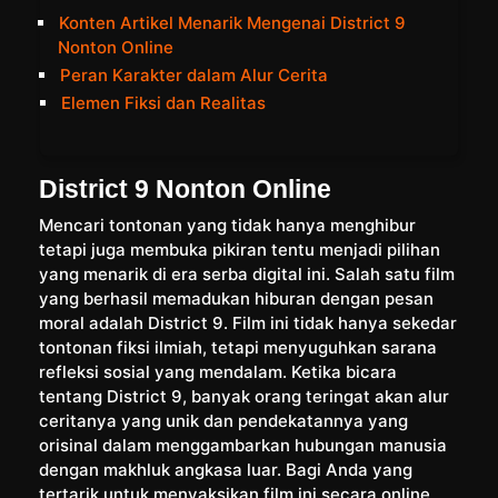
Konten Artikel Menarik Mengenai District 9
Nonton Online
Peran Karakter dalam Alur Cerita
Elemen Fiksi dan Realitas
District 9 Nonton Online
Mencari tontonan yang tidak hanya menghibur
tetapi juga membuka pikiran tentu menjadi pilihan
yang menarik di era serba digital ini. Salah satu film
yang berhasil memadukan hiburan dengan pesan
moral adalah District 9. Film ini tidak hanya sekedar
tontonan fiksi ilmiah, tetapi menyuguhkan sarana
refleksi sosial yang mendalam. Ketika bicara
tentang District 9, banyak orang teringat akan alur
ceritanya yang unik dan pendekatannya yang
orisinal dalam menggambarkan hubungan manusia
dengan makhluk angkasa luar. Bagi Anda yang
tertarik untuk menyaksikan film ini secara online,