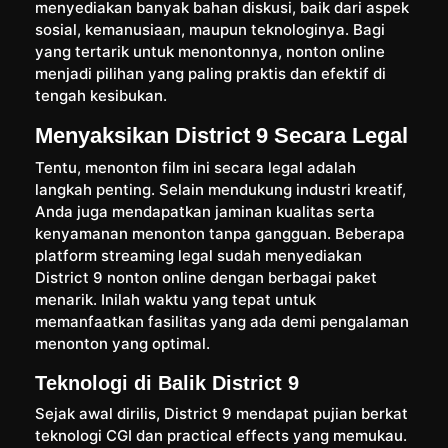
menyediakan banyak bahan diskusi, baik dari aspek
sosial, kemanusiaan, maupun teknologinya. Bagi
yang tertarik untuk menontonnya, nonton online
menjadi pilihan yang paling praktis dan efektif di
tengah kesibukan.
Menyaksikan District 9 Secara Legal
Tentu, menonton film ini secara legal adalah
langkah penting. Selain mendukung industri kreatif,
Anda juga mendapatkan jaminan kualitas serta
kenyamanan menonton tanpa gangguan. Beberapa
platform streaming legal sudah menyediakan
District 9 nonton online dengan berbagai paket
menarik. Inilah waktu yang tepat untuk
memanfaatkan fasilitas yang ada demi pengalaman
menonton yang optimal.
Teknologi di Balik District 9
Sejak awal dirilis, District 9 mendapat pujian berkat
teknologi CGI dan practical effects yang memukau.