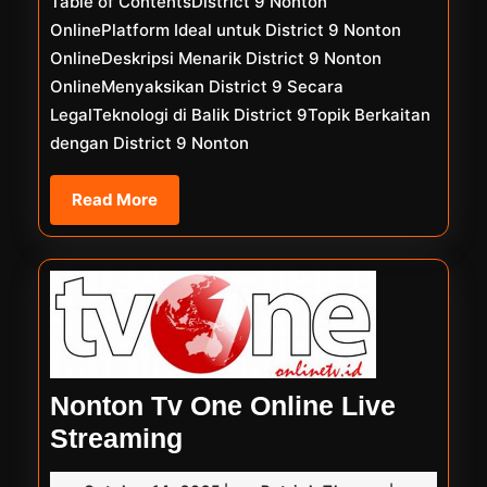
Table of ContentsDistrict 9 Nonton
OnlinePlatform Ideal untuk District 9 Nonton
OnlineDeskripsi Menarik District 9 Nonton
OnlineMenyaksikan District 9 Secara
LegalTeknologi di Balik District 9Topik Berkaitan
dengan District 9 Nonton
Read
Read More
More
Nonton Tv One Online Live
Nonton
Streaming
Tv