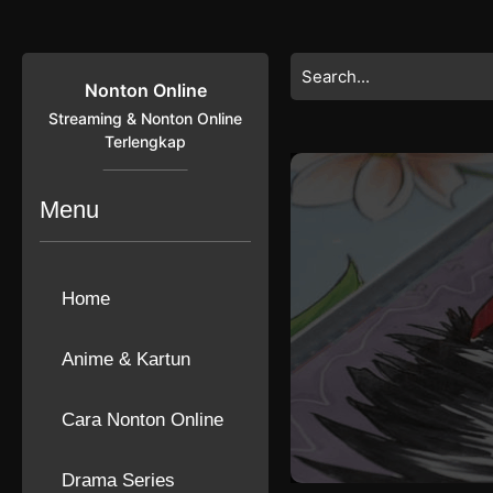
Skip
to
content
Search
Skip
for:
Nonton Online
to
Streaming & Nonton Online
content
Terlengkap
Menu
Home
Anime & Kartun
Cara Nonton Online
Drama Series