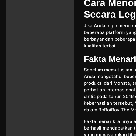
Cara Meno
Secara Leg
Jika Anda ingin menont
beberapa platform yang
berbayar dan beberapa 
kualitas terbaik.
Fakta Menar
Sebelum memutuskan un
Anda mengetahui beberap
produksi dari Monsta, 
perhatian internasional
dirilis pada tahun 201
keberhasilan tersebut,
dalam BoBoiBoy The Mo
Fakta menarik lainnya 
berhasil mendapatkan te
yang menayangkan film 