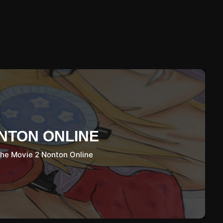
NTON ONLINE
he Movie 2 Nonton Online