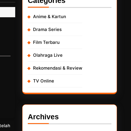
Categories
Anime & Kartun
Drama Series
Film Terbaru
Olahraga Live
Rekomendasi & Review
TV Online
Archives
telah