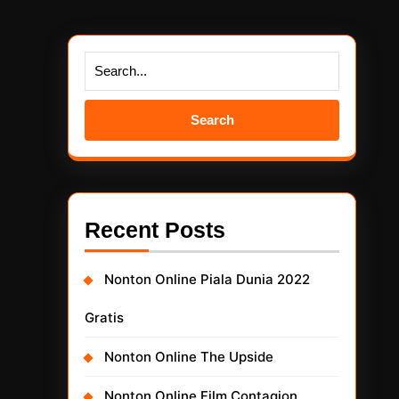
Search
for:
Recent Posts
Nonton Online Piala Dunia 2022
Gratis
Nonton Online The Upside
Nonton Online Film Contagion