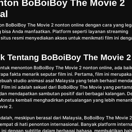
nton BoBoiBoy The Movie 2
al
on BoBoiBoy The Movie 2 nonton online dengan cara yang leg
 bisa Anda manfaatkan. Platform seperti layanan streaming
situs resmi menyediakan akses untuk menikmati film ini deng
ik Tentang BoBoiBoy The Movie 2
tuk menonton BoBoiBoy The Movie 2 nonton online, ada bai
a fakta menarik seputar film ini. Pertama, film ini merupak
sebuah studio animasi asal Malaysia yang telah berhasil mend
. Film ini adalah sekuel dari BoBoiBoy The Movie yang pertama
6 dan mendapatkan sambutan positif dari berbagai kalangan. 
 Monsta kembali menghadirkan petualangan yang lebih menan
vie 2.
adalah, meskipun berasal dari Malaysia, BoBoiBoy The Movie 2
mpat di hati penonton internasional. Banyak platform intern
ini dengan subtitle dalam berbagai bahasa, membuktikan ba