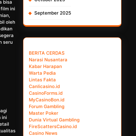
a bisa
ilm ini
September 2025
nian,
il oleh
adikan
segera
n seru
𝗣𝗮𝗿𝘁𝗻𝗲𝗿 𝗡𝗲𝘄𝘀 𝗡𝗲𝘁𝘄𝗼𝗿𝗸 :
BERITA CERDAS
Narasi Nusantara
Kabar Harapan
Warta Pedia
Lintas Fakta
Canlicasino.id
CasinoForms.id
MyCasinoBon.id
Forum Gambling
bagi
Master Poker
 ini
Dunia Virtual Gambling
tail
FireScattersCasino.id
kualitas
Casino News